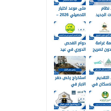
نظام
متى موعد اختبار
ات الجديد
التحصيلي 2026 –
1448
ة غرامة
دوام الفحص
دون تصريح
الدوري في عيد
الاضحى 1448
التقديم
استخراج رخص حفر
لاسكان في
الابار في
 1448
السعودية 1448
الرابط والشروط
بالتفصيل