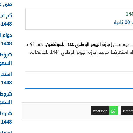
متى موعد
1448
دوام 
1448
إجازة اليوم الوطني ١٤٤٤ للموظفين،
ا فيه على
كما ذكرنا
إجازة اليوم الوطني 1444 للمدار ، كذلك استعرضنا موعد إجازة اليوم الوطني 1444 للجامعات،
شروط 
السعودية
استخرا
1448 الرابط والشروط بالتفصيل
شروط ا
السعودي
WhatsApp
Pinter
شروط 
1448