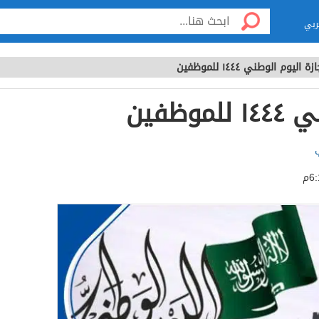
ربي
زة اليوم الوطني ١٤٤٤ للموظفين
وظفين