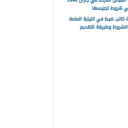
اسماء القبائل النازحة في جازان 1448
ي شروط تجنيسها
كاتب ضبط في النيابة العامة