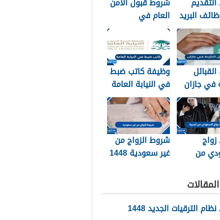
التقديم
شروط قبول الامن
ائف البريد
العام في
 1448
السعودية 1448
القبائل
وظيفة كاتب ضبط
ة في جازان
في النيابة العامة
144 وما هي
1448 الشروط
تجنيسها
وطريقة التقديم
زواج
شروط الزواج من
دي من
غير سعودية 1448
أجنبية 1448
والوثائق اللازمة
اق المطلوبة
لمقالات
ام الترقيات الجديد 1448