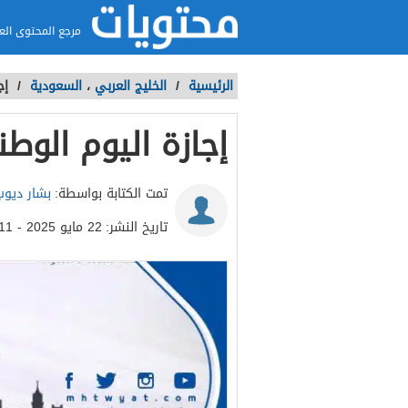
مرجع المحتوى الع
الرئيسية
/
الخليج العربي
،
السعودية
/
إجا
إجازة اليوم الوطني ١٤٤٤ للم
تمت الكتابة بواسطة:
بشار ديوب
تاريخ النشر:
22 مايو 2025 - 6:11م