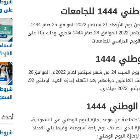
شروط 
للجامعات
على وظ
السعودي
إن إجازة اليوم الوطني للجامعات تبدأ من يوم الأربعاء 21 سبتمبر 2022 الموافق 25 صفر 1444،
وتستمر الإجازة حتى يوم السبت 25 سبتمبر 2022 الموافق 28 صفر 1444 هجري. وذلك بناءً على
تقويم الدراسي للجامعات.
اسماء 
النازح
ني 1444
8
شروط 
تنتهي إجازة اليوم الوطني السعودي يوم السبت 24 من شهر سبتمبر لعام 2022م، الموافق28
من شهر صفر 1444 هجري. حيث يستأنف العاملون دوامهم بعد انتهاء إجازة العيد الوطني 92،
شروط 
السعو
وطني 1444
والأور
أحدث ا
 الاجتماعية عن موعد إجازة اليوم الوطني في السعودية،
زة الذي يصادف يوم راحة أسبوعية. وفيما يلي العداد
شروط نظ
إجازة اليوم الوطني: