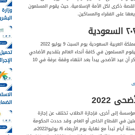
لقصة ذكرى لكل الأمة الإسلامية. حيث يقوم المسلمون
وزارة 
يعها على الفقراء والمساكين.
البشري
الاجتم
عن تف
الضمان
تبدأ إجازة عيد الأضحى المبارك في المملكة العربية السعودية يوم السبت 9 يوليو 2022
المطور
تحميل 
 الحجة 1443 هـ. حيث يقوم المسلمون في كافة أنحاء العالم بتقديم الأضاحي
1448
وتوزيعها على الفقراء والمحتاجين. يذكر أن عيد الأضحى يبدأ بعد انتهاء وقفة عرفة في 10
وزارة ال
ى
الاستع
حى 2022
الضمان
برقم اله
مؤسسة إلى أخرى، فإجازة الطلاب تختلف عن إجازة
ملين في القطاع الخاص أو العام. وقد حددت الحكومة
السعودية إجازة عيد الأضحى المبارك بستة أيام تبدأ مع نهاية يوم الأربعاء 6/ يوليو/2022مـ