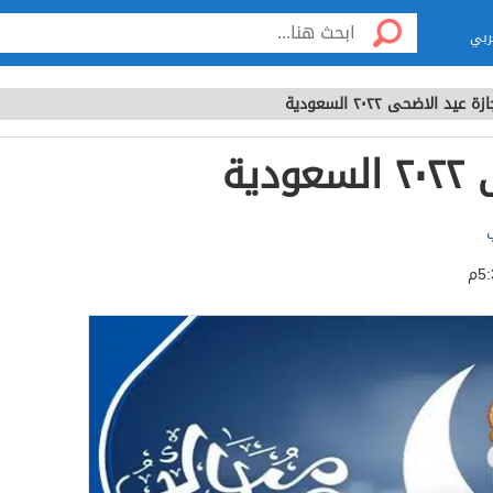
ربي
زة عيد الاضحى ٢٠٢٢ السعودية
ية