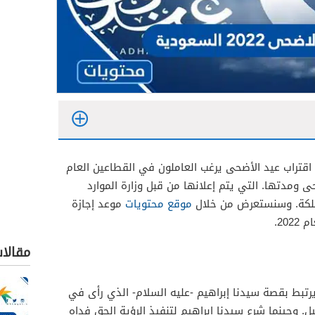
اقتراب عيد الأضحى يرغب العاملون في القطاعين العام
 ومدتها. التي يتم إعلانها من قبل وزارة الموارد
مملكة. وسنستعرض من خلال
موقع محتويات
موعد إجازة
20.
مقالا
تبط بقصة سيدنا إبراهيم -عليه السلام- الذي رأى في
ل. وحينما شرع سيدنا إبراهيم لتنفيذ الرؤية الحق فداه