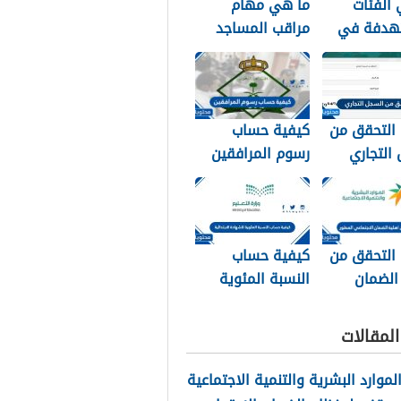
الفئات
ما هي مهام
هدفة في
مراقب المساجد
 الإجتماعي
في السعودية
1
1448
 التحقق من
كيفية حساب
التجاري
رسوم المرافقين
السجل ورقم
1448
14
 التحقق من
كيفية حساب
الضمان
النسبة المئوية
اعي المطور
للشهادة
الابتدائية 1448
لمقالات
الموارد البشرية والتنمية الاجتماعية