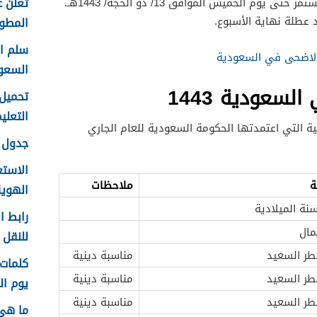
تعلن ع
1443هـ الموافق 19/ يوليو/ 2022مـ وتستمر حتى يوم الخميس الموافق 13/ ذو الحجة/ 1443هـ.
 عطلة نهاية الأسبوع.
المطور 
 الاضحى في السعودية
السعو
لسعودية 1443
التعليم f
ة التي اعتمدتها الحكومة السعودية للعام الجاري
جدول ع
الاستع
ة
ملاحظات
الهوية 48
نة الميلادية
رابط ا
مال
للنقل 1448 في الرياض
طر السعيد
مناسبة دينية
طر السعيد
مناسبة دينية
يوم الم
طر السعيد
مناسبة دينية
ما هي