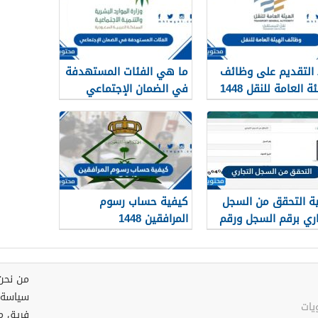
 التقديم على وظائف
ما هي الفئات المستهدفة
الهيئة العامة للنقل 1448
في الضمان الإجتماعي
لرياض
الجديد 1448
ة التحقق من السجل
كيفية حساب رسوم
اري برقم السجل ورقم
المرافقين 1448
 1448
من نحن
سياسة 
فريق م