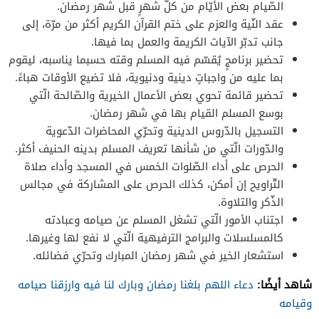
الصّيام بعض الأيّام من كلّ شهرٍ قبل شهر رمضان.
عقد النّية والعزم على ختم القرآن الكريم أكثر من مرّة، إلى
جانب تدبّر الآيات الكريمة والعمل بما فيها.
تحضير برنامجٍ يُقسّم فيه المسلم وقته حسبما يناسبه، ليقوم
بما عليه من واجباتٍ دينية ودنيوية، فلا تضيع الأوقات هباءً.
تحضير قائمة تحوي بعض الأعمال الخيرية والصّالحة الّتي
بوسع المسلم القيام بها في شهر رمضان.
التسجيل بالدّروس الدينية وتحرّي المحاضرات الدّعوية
والدّورات الّتي من شأنها تعريف المسلم بدينه الحنيف أكثر.
الحرص على أداء الصّلوات الخمس في المسجد وأداء صلاة
التّراويح إن أمكن، كذلك الحرص على المشاركة في مجالس
الذّكر والتلاوة.
اجتناب الأمور الّتي تشغل المسلم عن صيامه وعبادته
كالمسلسلات والبرامج الترفيهية الّتي لا نفع لها وغيرها.
استشعار الخير في شهر رمضان المبارك وتحرّي فضائله.
شاهد أيضًا:
دعاء اللهم بلغنا رمضان وبارك لنا فيه وارزقنا صيامه
وقيامه