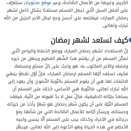
الكريم، وغيرها من الأعمال الصّالحة، وعبر
موقع محتويات
سنتعرّف
على أفضل السبل الّتي تجعل المسلم مستعدًا بشكلٍ كاملٍ لشهر
رمضان المبارك، فيغتنمه على أحسن وجهٍ لينال الأجر الجزيل من الله
تبارك وتعالى.
كيف تستعد لشهر رمضان
إنّ الاستعداد لشهر رمضان المبارك ووضع الخطط والبرامج الّتي
تمكّن المسلم من أن يغتنم هذا الشّهر العظيم وينهل من خيره
وفضله والأجر المكتوب به، هو واجبٌ على كلّ مسلمٍ ومسلمة،
فكيف تستعد أيّها المسلم لرمضان المبارك، فإنّ أوّل نقطةٍ ينبغي
الالتفات لها هي أن يقوم المسلم بالتّوبة النّصوح، وأن يعود إلى
الله تبارك تعالى، فالتّوبة هي الأساس، كذلك على المسلم أن
يستعدّ بنيّاته الحقيقية، فكلّ عملٍ لا بدّ لقبوله من النّية، فيعقد
المسلم النّيّة على أن يكون شهر رمضان هو شهرٌ يأخذ من خيراته
وحسناته، ويسخّر أيّامه للأعمال الصّالحة التي من شأنها رفع
درجاته في الآخرة، وكذلك يجب على المسلم ألّا ينسى واجبه
الأعظم في هذه الحياة وهو الدّعوة إلى الله تعالى، فيجهّز