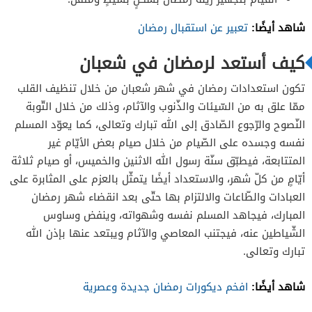
شاهد أيضًا:
تعبير عن استقبال رمضان
كيف أستعد لرمضان في شعبان
تكون استعدادات رمضان في شهر شعبان من خلال تنظيف القلب
ممّا علق به من السّيئات والذّنوب والآثام، وذلك من خلال التّوبة
النّصوح والرّجوع الصّادق إلى الله تبارك وتعالى، كما يعوّد المسلم
نفسه وجسده على الصّيام من خلال صيام بعض الأيّام غير
المتتابعة، فيطبّق سنّة رسول الله الاثنين والخميس، أو صيام ثلاثة
أيّامٍ من كلّ شهر، والاستعداد أيضًا يتمثّل بالعزم على المثابرة على
العبادات والطّاعات والالتزام بها حتّى بعد انقضاء شهر رمضان
المبارك، فيجاهد المسلم نفسه وشهواته، وينفض وساوس
الشّياطين عنه، فيجتنب المعاصي والآثام ويبتعد عنها بإذن الله
تبارك وتعالى.
شاهد أيضًا:
افخم ديكورات رمضان جديدة وعصرية