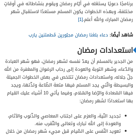
برنامجًا دعويًا يستغله في أيّام رمضان ويقوم بنشاطاته في أوقاتٍ
مختلفة، وبهذه الخطوات يكون المسلم مستعدًا لاستقبال شهر
رمضان المبارك والله أعلم.
[1]
شاهد أيضًا:
دعاء بلغنا رمضان مجبُوريِن مُطمئنين يارب
استعدادات رمضان
من الجدير بالمسلم أن يعدّ نفسه لشهر رمضان، فهو شهر العبادة
والدّعاء، وشهر التوبة والعودة إلى رحاب الرضوان والمغفرة من الله
جلّ جلاله، واستعدادات رمضان تتلخص في بعض الخطوات الجميلة
والبسيطة والّتي يجد المسلم فيها متعة الطّاعة ولذّتها، ويجد
فيها السّعادة والرّضا والسّلام، وفيما يأتي 10 أشياء عليك القيام
بها استعدادًا لشهر رمضان:
تجديد النّية، والعزم على اجتناب المعاصي والذّنوب والآثام،
والعودة إلى الله تبارك وتعالى والتّقرب منه.
تعويد النّفس على الصّيام قبل مجيء شهر رمضان من خلال