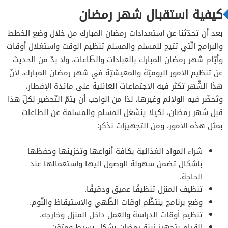
كيفية استقبال شهر رمضان
بعد أن تحدّثنا عن استعدادات رمضان المبارك من خلال وضع الخطط
والبرامج الّتي تتيح للمسلم والمسلم تنظيم الوقت واستغلال أوقات
وأيّام شهر رمضان المبارك بالعبادات والطّاعات، ولا بدّ من الحديث
عن تنظيم الأمور اليوميّة والمعيشيّة في شهر رمضان المبارك، لأنّ
هذا الشّهر تكثر فيه الاجتماعات العائلية على مائدة الإفطار،
وتُحضّر فيه الولائم وغيرها، لذا من الواجب أن يتمّ التّحضير لكلّ هذا
قبل شهر رمضان، لكيلا ينشغل المسلم والمسلمة عن الطاعات
بمثل هذه الأمور، ومن التجهيزات نذكر:
شراء المواد الغذائية بكافة أنواعها وتخزينها وحفظها
بأشكال تضمن سهولة الوصول إليها واستعمالها عند
الحاجة.
تنظيف المنزل تنظيفًا عميق ودقيقًا.
وضع برنامج ينتظّم أوقات الطّهي والاستيقاظ والنّوم.
تنظيم أوقات الدراسة والعمل داخل المنزل وخارجه.
القيام بتجهيز زينة رمضان بشكلٍ بسيطٍ ومتقن.