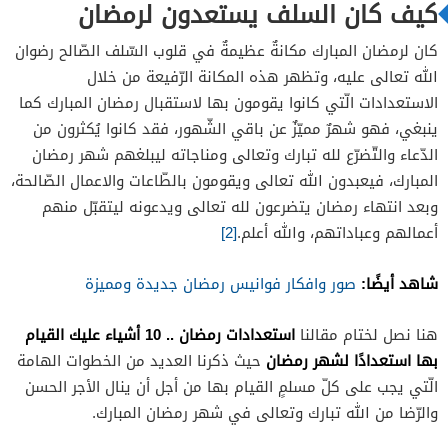
كيف كان السلف يستعدون لرمضان
كان لرمضان المبارك مكانةٌ عظيمةٌ في قلوب السّلف الصّالح رضوان
الله تعالى عليه، وتظهر هذه المكانة الرّفيعة من خلال
الاستعدادات الّتي كانوا يقومون بها لاستقبال رمضان المبارك كما
ينبغي، فهو شهرٌ مميّزٌ عن باقي الشّهور، فقد كانوا يُكثرون من
الدّعاء والتّضرّع لله تبارك وتعالى ومناجاته ليبلغهم شهر رمضان
المبارك، فيعبدون الله تعالى ويقومون بالطّاعات والاعمال الصّالحة،
وبعد انتهاء رمضان يتضرعون لله تعالى ويدعونه ليتقبّل منهم
أعمالهم وعباداتهم، والله أعلم.
[2]
شاهد أيضًا:
صور وافكار فوانيس رمضان جديدة ومميزة
استعدادات رمضان .. 10 أشياء عليك القيام
هنا نصل لختام مقالنا
بها استعدادًا لشهر رمضان
حيث ذكرنا العديد من الخطوات الهامة
الّتي يجب على كلّ مسلمٍ القيام بها من أجل أن ينال الأجر الحسن
والرّضا من الله تبارك وتعالى في شهر رمضان المبارك.