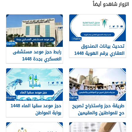
الزوار شاهدو أيضاً
تحديث بيانات الصندوق
رابط حجز موعد مستشفى
العقاري برقم الهوية 1448
العسكري بجدة 1448
الرابط والخطوات
طريقة حجز واستخراج تصريح
حجز موعد سقيا الماء 1448
حج للمواطنين والمقيمين
بوابة المواطن
1448