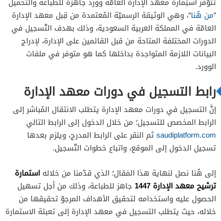
تتوّفر استِمارة معهد الإدارة العامّة وورد جاهزة للطباعة والتّحميل
“
من هُنا
“، وهي الوثيقة الرسميّة المُعتمدة من قِبل معهد الإدارة
العامّة في المملكة العربية السعودية، وذلك بهدف التّسجيل في
الدورات المختلفة المتاحة من قبل القائمين على الإدارة، لإدراج
البيانات اللازمة المتواجدة بداخلها كما هو متوفر في ملفات
الوورد.
رابط التسجيل في دورات معهد الإدارة
إنَّ التسجيل في دورات معهد الإدارة يتطلب الانتقال المُباشر إلى
الرابط المخصص للتسجيل؛ من خلال الدخول إلى الرابط التالي
saudiplatform.com
ثم النقر على الرابط المدرج، ويلزم بعدها
تسجيل الدخول إلى الموقع، واتباع خطوات التّسجيل.
استمارة
إلى هُنا نصل لنهاية هذا المَقال؛ الذي قدّمنا من خلاله
ترشيح معهد الإدارة 1447
جاهز للطباعة، وذلك من أجل تسهيل
الحصول عليه واستخدامه لتحقيق الأهداف المرجوّ تحقيقها من
خلاله، حيث يتطلب التسجيل في معهد الإدارة إلى تعبئة الاستمارة