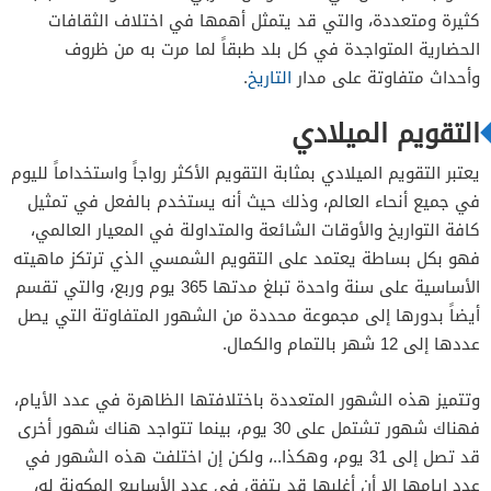
كثيرة ومتعددة، والتي قد يتمثل أهمها في اختلاف الثقافات
الحضارية المتواجدة في كل بلد طبقاً لما مرت به من ظروف
وأحداث متفاوتة على مدار
التاريخ
.
التقويم الميلادي
يعتبر التقويم الميلادي بمثابة التقويم الأكثر رواجاً واستخداماً لليوم
في جميع أنحاء العالم، وذلك حيث أنه يستخدم بالفعل في تمثيل
كافة التواريخ والأوقات الشائعة والمتداولة في المعيار العالمي،
فهو بكل بساطة يعتمد على التقويم الشمسي الذي ترتكز ماهيته
الأساسية على سنة واحدة تبلغ مدتها 365 يوم وربع، والتي تقسم
أيضاً بدورها إلى مجموعة محددة من الشهور المتفاوتة التي يصل
عددها إلى 12 شهر بالتمام والكمال.
وتتميز هذه الشهور المتعددة باختلافتها الظاهرة في عدد الأيام،
فهناك شهور تشتمل على 30 يوم، بينما تتواجد هناك شهور أخرى
قد تصل إلى 31 يوم، وهكذا..، ولكن إن اختلفت هذه الشهور في
عدد ايامها إلا أن أغلبها قد يتفق في عدد الأسابيع المكونة له،