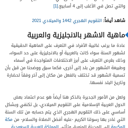
والتي تصل في الأغلب إلى 4 أسابيع.
[1]
شاهد أيضاً:
التقويم الهجري 1442 والميلادي 2021
ماهية الاشهر بالانجليزية والعربية
عادة ما يرغب غالبية الأفراد في التعرف على الماهية الحقيقية
لشهور السنة سواء كانت بالعربية أو بالانجليزية على حد السواء،
وذلك بغرص التعرف على أبرز الاختلافات المتواجدة في أسماء
وطبيعة الشهور من بلد إلى أخرى، فكما سبق ووضحنا من قبل بأن
تسمية الشهور قد تختلف بالفعل من مكان إلى آخر وفقاً لحضارة
وتاريخ البلد نفسها.
ولعل من الأمور الجديرة بالذكر هنا أيضاً هو عدم اعتماد بعض
الدول العربية الإسلامية على التقويم الميلادي، بل تكنفي وبشكل
أساسي على ذلك التقويم الهجري الذي يتم حسابه من تلك السنة
التي غادر بها رسولنا الكريم -عليه أفضل الصلاة والسلام- من
مكة
المكرمة
إلى المدينة المنورة، وتأتي
المملكة العربية السعودية