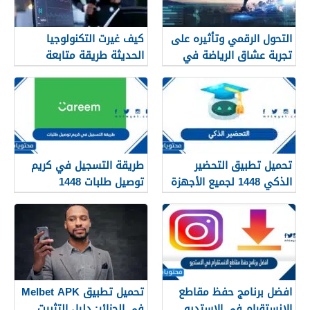
التحول الرقمي وتأثيره على
كيف غيرت التكنولوجيا
تجربة عشاق الرياضة في
الحديثة طريقة متابعة
الجزائر
المصريين للرياضة
تحميل تطبيق التحضير
طريقة التسجيل في كريم
الذكي 1448 لجميع الأجهزة
توصيل طلبات 1448
افضل برنامج حفظ مقاطع
تحميل تطبيق Melbet APK
الانستقرام في الاستديو
في الجزائر: دليل التثبيت