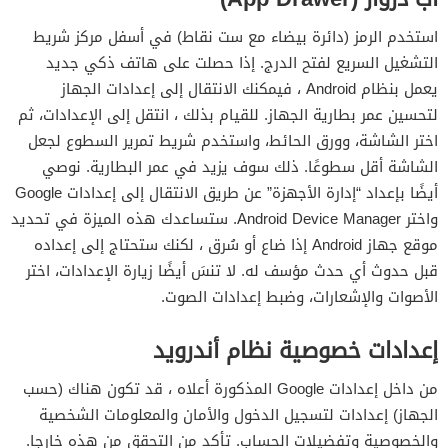
استخدم الرمز (دائرة بيضاء مع ست نقاط) في أسفل مركز شريط
التشغيل السريع لفتح الدرج. إذا حصلت على هاتف ذكي جديد
يعمل بنظام Android ، فيمكنك الانتقال إلى إعدادات الجهاز
لتحسين عمر بطارية الجهاز. للقيام بذلك ، انتقل إلى الإعدادات، ثم
اختر الشاشة، وورق الحائط، واستخدم شريط تمرير السطوع لجعل
الشاشة أقل سطوعًا. ذلك سوف يزيد في عمر البطارية. نوصي
أيضًا بإعداد “إدارة الأجهزة” عن طريق الانتقال إلى إعدادات Google
واختر Android Device Manager. ستساعدك هذه الميزة في تحديد
موقع جهاز Android إذا ضاع أو سُرق ، لكنك ستحتاج إلى إعداده
قبل حدوث أي حدث مؤسف له. لا تنسَ أيضًا زيارة الإعدادات، اختر
الأصوات والإشعارات، وضبط إعدادات الصوت.
إعدادات خصوصية نظام أندرويد
من داخل إعدادات Google المذكورة أعلاه ، قد تكون هناك (حسب
الجهاز) إعدادات لتسجيل الدخول والأمان والمعلومات الشخصية
والخصوصية وتفضيلات الحساب. تأكد من التحقق من هذه خارجا.