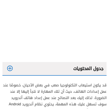
جدول المحتويات
قد يكون استيعاب التكنولوجيا صعب في بعض الأحيان، خصوصًا عند
شريط الإشعارات
عمل إعدادات الهاتف، حيث أن تلك المهارة لا نلجأ إليها إلا عند
آب دروار (App Drawer)
الضرورة. لذلك إليك بعد النصائح عند عمل إعداد هاتف أندرويد
سوف تسهل عليك هذه المهمة، يحتوي نظام أندرويد Android
إعدادات خصوصية نظام أندرويد