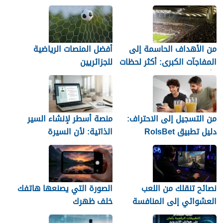
المال مع MultiPolls
جميل
من الأهداف الحاسمة إلى
أفضل المنصات الرياضية
المفاجآت الكبرى: أكثر لحظات
للجزائريين
كأس العالم 2026 التي لا
تُنسى
من التسجيل إلى الاحتراف:
منصة أسطر لإنشاء السير
دليل تطبيق RolsBet
الذاتية: لأن السيرة
للمستخدمين السوريين
العشوائية لن تمنحك وظيفة
نصائح تنقلك من اللعب
الصورة التي يصنعها هاتفك
العشوائي إلى المنافسة
خلف ظهرك