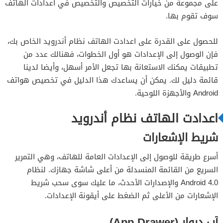
على مجموعة من خيارات التخصيص والتخصيص في اعدادات الهاتف
الوضع الليلي Hidden Nougat Night Mode Setting
سوف تقوم بها.
تطبيقات أخرى على نظام أندرويد
للحصول على القدرة على اعدادت الهاتف نظام أندرويد الخاص بك،
فإن الوصول إلى الإعدادات هو أول الخطوات، فهنالك عدد من
تطبيقات يمكنك الاستعانة بها تجعل الأمر أسهل، وأيضا لدينا
قائمة دليل لك. يمكن أن يساعدك هذا الدليل في تخصيص هواتف
Android والأجهزة اللوحية.
اعدادت الهاتف نظام أندرويد
شريط الإشعارات
أسرع طريقة للوصول إلى الإعدادات العامة للهاتف، وهي التمرير
السريع من القائمة المنسدلة من أعلى شاشة جهازك. لنظام
Android 4.0 والإصدارات الأحدث، ما عليك سوى سحب شريط
الإشعارات من الأعلى ثم الضغط على أيقونة الإعدادات.
آب دروار (App Drawer)