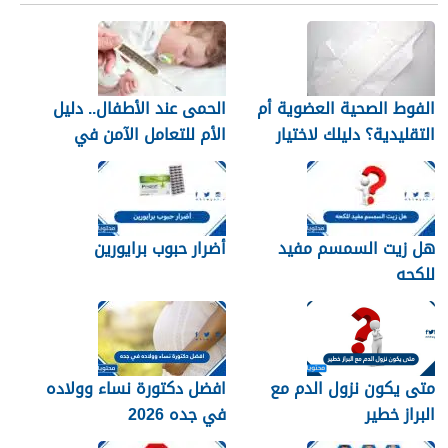
الفوط الصحية العضوية أم
الحمى عند الأطفال.. دليل
التقليدية؟ دليلك لاختيار
الأم للتعامل الآمن في
النوع الأنسب لبشرتك
المنزل
هل زيت السمسم مفيد
أضرار حبوب برايورين
للكحه
متى يكون نزول الدم مع
افضل دكتورة نساء وولاده
البراز خطير
في جده 2026