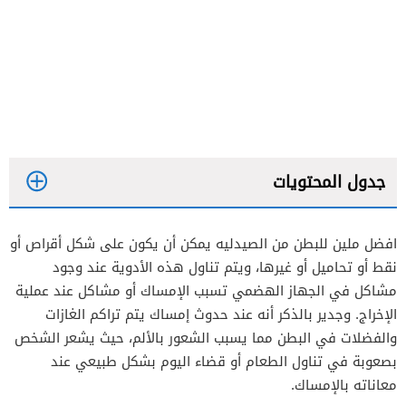
جدول المحتويات
افضل ملين للبطن من الصيدليه يمكن أن يكون على شكل أقراص أو
نقط أو تحاميل أو غيرها، ويتم تناول هذه الأدوية عند وجود
حبوب مينالاكس
مشاكل في الجهاز الهضمي تسبب الإمساك أو مشاكل عند عملية
الإخراج. وجدير بالذكر أنه عند حدوث إمساك يتم تراكم الغازات
نقط بيكولاكس
والفضلات في البطن مما يسبب الشعور بالألم، حيث يشعر الشخص
بصعوبة في تناول الطعام أو قضاء اليوم بشكل طبيعي عند
الملينات الأسموزية أو التناضجية
معاناته بالإمساك.