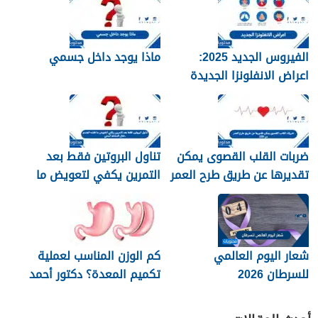
الفيروس الجديد 2025:
ماذا يوجد داخل جسمي
اعراض الانفلونزا الجديدة
وطرق العلاج
ضربات القلب القصوى يمكن
تناول البروتين فقط بعد
تقديرها عن طريق طرح العمر
التمرين يكفي لتعويض ما
من 220
فقده الجسم خلال النشاط
البدني
شعار اليوم العالمي
كم الوزن المناسب لعملية
للسرطان 2026
تكميم المعدة؟ دكتور أحمد
المصري استشاري جراحات
السمنة في مصر