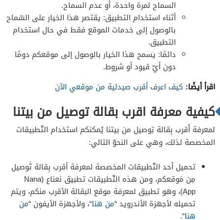
السماح لمرة واحدة، أو عدم السماح.
أثناء استخدام التطبيق: يقتصر هذا الخيار على السّماح
بالوصول إلى خدمات الموقع فقط في حال استخدام
التطبيق.
دائمًا: يسمح هذا الخيار بالوصول إلى موقعكم دومًا
دون أيّ قيود أو شروط.
اقرأ أيضًا:
كيف اعرف أقرب صيدلية من موقعي الآن
كيفية معرفة اقرب بقالة توصيل من بيتنا
لمعرفة أَقرب بِقالة تِوصيل من بيتنا يُمكنكم استخدام التّطبيقات
المخصصة لذلك، وهي على النحوّ التالي:
تحميل أحد التّطبيقات المخصصة لمعرفة أقرب بِقالة تََوصيل
مِن مَوقعكم، ومن هذه التّطبيقات تطبيق نعناع (Nana
App)، وهو تطبيق لمعرفة موقع البقالة الأقرب منكم، ويتم
تحميله لأجهزة الأندرويد “
من هنا
“، ولأجهزة الأيفون “
من
هنا
“.