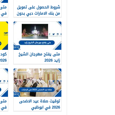
شروط الحصول على تمويل
من بنك الامارات دبي بدون
في ا
كفيل 1448
متى يفتح مهرجان الشيخ
كود 
زايد 2026
2026
توقيت صلاة عيد الاضحى
متى 
2026 في ابوظبي
في ال