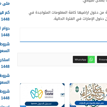
ات بشكل طبيعي.
متى موعد
ي مقال الامارات تمنع 12 دولة من دخول اراضيها كافة المعلومات المتواجدة في
دخول الإمارات في الفترة الحالية.
1448
دوام 
1448
شروط 
السعودية
استخرا
WhatsApp
Pinter
1448 الرابط والشروط بالتفصيل
شروط ا
السعودي
شروط 
1448