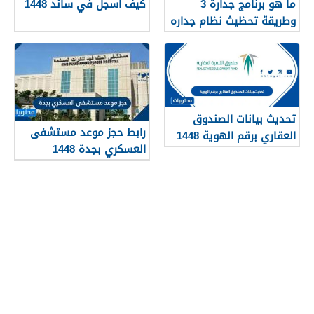
ما هو برنامج جدارة 3
كيف اسجل في ساند 1448
وطريقة تحظيث نظام جداره
1448
تحديث بيانات الصندوق
رابط حجز موعد مستشفى
العقاري برقم الهوية 1448
العسكري بجدة 1448
الرابط والخطوات