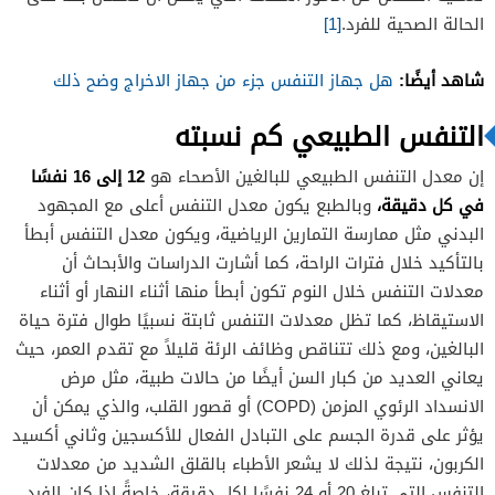
الحالة الصحية للفرد.
[1]
شاهد أيضًا:
هل جهاز التنفس جزء من جهاز الاخراج وضح ذلك
التنفس الطبيعي كم نسبته
12 إلى 16 نفسًا
إن معدل التنفس الطبيعي للبالغين الأصحاء هو
في كل دقيقة،
وبالطبع يكون معدل التنفس أعلى مع المجهود
البدني مثل ممارسة التمارين الرياضية، ويكون معدل التنفس أبطأ
بالتأكيد خلال فترات الراحة، كما أشارت الدراسات والأبحاث أن
معدلات التنفس خلال النوم تكون أبطأ منها أثناء النهار أو أثناء
الاستيقاظ، كما تظل معدلات التنفس ثابتة نسبيًا طوال فترة حياة
البالغين، ومع ذلك تتناقص وظائف الرئة قليلاً مع تقدم العمر، حيث
يعاني العديد من كبار السن أيضًا من حالات طبية، مثل مرض
الانسداد الرئوي المزمن (COPD) أو قصور القلب، والذي يمكن أن
يؤثر على قدرة الجسم على التبادل الفعال للأكسجين وثاني أكسيد
الكربون، نتيجة لذلك لا يشعر الأطباء بالقلق الشديد من معدلات
التنفس التي تبلغ 20 أو 24 نفسًا لكل دقيقة، خاصةً إذا كان الفرد