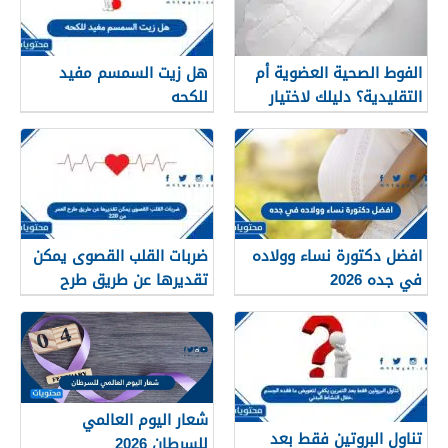
الفوط الصحية العضوية أم
هل زيت السمسم مفيد
التقليدية؟ دليلك لاختيار
للكحه
النوع الأنسب لبشرتك
افضل دكتورة نساء وولاده
ضربات القلب القصوى يمكن
في جده 2026
تقديرها عن طريق طرح
العمر من 220
شعار اليوم العالمي
تناول البروتين فقط بعد
للسرطان 2026