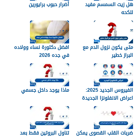
هل زيت السمسم مفيد
أضرار حبوب برايورين
للكحه
متى يكون نزول الدم مع
افضل دكتورة نساء وولاده
البراز خطير
في جده 2026
الفيروس الجديد 2025:
ماذا يوجد داخل جسمي
اعراض الانفلونزا الجديدة
وطرق العلاج
ضربات القلب القصوى يمكن
تناول البروتين فقط بعد