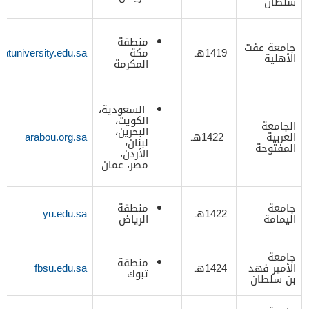
سلطان
منطقة
جامعة عفت
1419هـ
مكة
ffatuniversity.edu.sa
الأهلية
المكرمة
السعودية،
الكويت،
الجامعة
البحرين،
العربية
1422هـ
arabou.org.sa
لبنان،
المفتوحة
الأردن،
مصر، عمان
جامعة
منطقة
1422هـ
yu.edu.sa
اليمامة
الرياض
جامعة
منطقة
الأمير فهد
1424هـ
fbsu.edu.sa
تبوك
بن سلطان