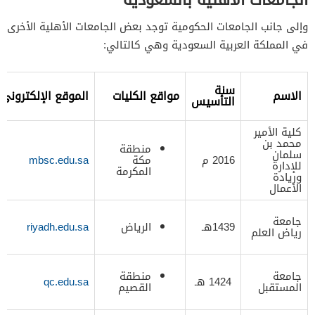
وإلى جانب الجامعات الحكومية توجد بعض الجامعات الأهلية الأخرى
في المملكة العربية السعودية وهي كالتالي:
سنة
الاسم
مواقع الكليات
الموقع الإلكتروني
التأسيس
كلية الأمير
محمد بن
منطقة
سلمان
2016 م
مكة
mbsc.edu.sa
للإدارة
المكرمة
وريادة
الأعمال
جامعة
1439هـ
الرياض
riyadh.edu.sa
رياض العلم
جامعة
منطقة
1424 هـ
qc.edu.sa
المستقبل
القصيم