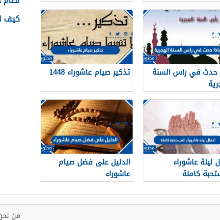
نظام جدا
كيف اس
 حدث في راس السنة
تذكير صيام عاشوراء 1448
رية
ل ليلة عاشوراء
الدليل على فضل صيام
تحبة كاملة
عاشوراء
من نحن