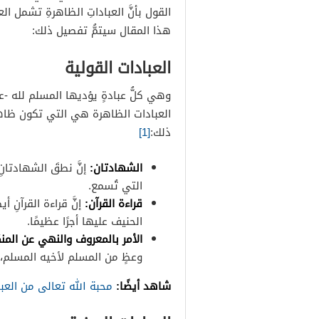
القول بأنَّ العباداتِ الظاهرةِ تشمل ا
هذا المقال سيتمُّ تفصيل ذلك:
العبادات القولية
وهي كلُّ عبادةٍ يؤديها المسلم لله -ع
العبادات الظاهرة هي التي تكون ظاهرة
ذلك:
[1]
الشهادتان:
إنَّ نطقَ الشهادتان
التي تُسمع.
قراءة القرآن:
إنَّ قراءة القرآنِ أ
الحنيف عليها أجرًا عظيمًا.
الأمر بالمعروف والنهي عن المن
وعظٍ من المسلم لأخيه المسلم، 
شاهد أيضًا:
محبة الله تعالى من العب