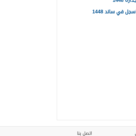
ره 1448
جل في ساند 1448
اتصل بنا