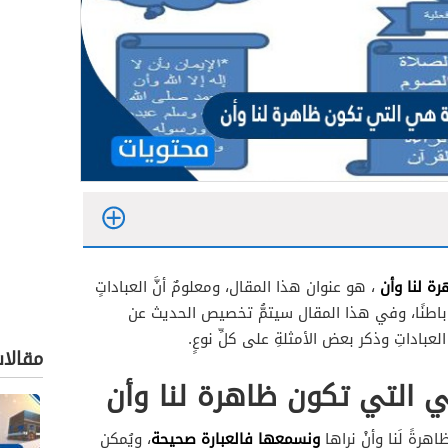
رة لنا وأن
، هو عنوان هذا المقال، ومعلومٌ أنَّ العباداتٍ
 باطنًا، وفي هذا المقال سيتمُّ تخصيص الحديث عن
العباداتِ وذكر بعض الأمثلةِ على كلِّ نوعٍ.
مقالا
ي التي تكون ظاهرة لنا وأن
ونسمعها فالعبارة صحيحة
هرةً لَنا وأنْ نراها
، ويُمكن