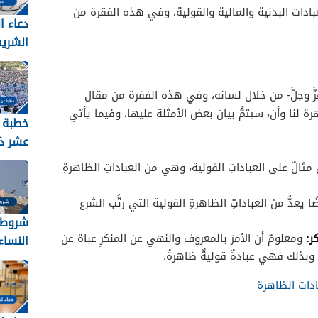
لعبادات البدنية والمالية والقولية، وفي هذه الفقرة من
دعاء ا
الشري
2026 مكتوب
زَّ وجلَّ- من خلال لسانه، وفي هذه الفقرة من مقال
 لنا وأن، سيتمُّ بيان بعض الأمثلة عليها، وفيما يأتي
خطبة 
عشر ذ
ِ مثالٌ على العباداتِ القولية، وهي من العباداتِ الظاهرةِ
2026
يضًا يعدُّ من العباداتِ الظاهرةِ القولية التي رتَّب الشرع
شروط 
كر:
ومعلومٌ أن الأمرَ بالمعروف والنهي عن المنكرِ عباة عن
النساء ل
وبذلك فهي عبادةٌ قوليةٌ ظاهرةٌ.
ادات الظاهرة