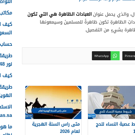
التواصل
مكاتب 
العبادات الظاهرة هي التي تكون
ال، والذي يحمل عنوان
العباداتِ الظاهرةِ تكون ظاهرةً للمسلمينَ وسيمعونها
كيف ا
 الظاهرة بشيءٍ من التفصيل.
السعودية
حساب ع
طريقة
WhatsApp
Pinter
نور 1448
كيف اس
طريقة 
الهوية 48
yas.sa
 عصبة النساء للحج
متى راس السنة الهجرية
لعام 2026