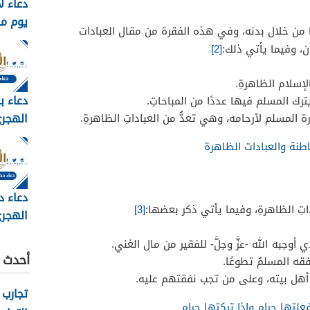
دعاء ل
يوم م
 من خلال بدنه، وفي هذه الفقرة من مقال العبادات
وبالصور 6
، وفيما يأتي ذلك:
[2]
سلام الظاهرةِ.
دعاء ب
ترك المسلم فيها عددًا من المباحاتِ.
 المسلم لأرحامه، وهي تعدُّ من العباداتِ الظاهرةِ.
مكتوب 
باطنة والعبادات الظاهرة
2026
دعاء د
داتِ الظاهرةِ، وفيما يأتي ذكر بعضها:
[3]
الهجري
1448
وجبه الله -عزَّ وجلَّ- للفقير من مال الغني.
أحدث ا
قه المسلمُ تطوعًا.
هل بيته، وعلى من تجب نفقتهم عليه.
تجارب 
علتها حرام واذا تركتها حرام