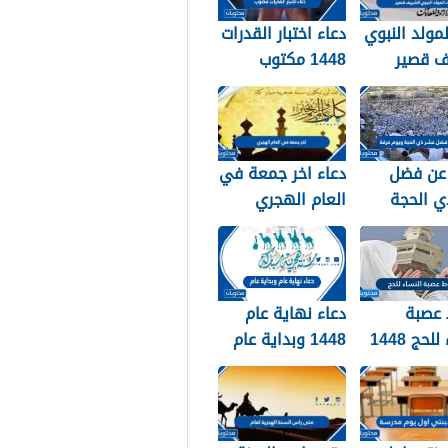
لمولد النبوي
دعاء اختبار القدرات
ف قصير
1448 مكتوب
عن فضل
دعاء اخر جمعة في
ي الحجة
العام الهجري
ويوم عرفة 1448 /
1447 ودخول العام
الجديد 1448
عصبة
دعاء نهاية عام
لحج 1448
1448 وبداية عام
1449