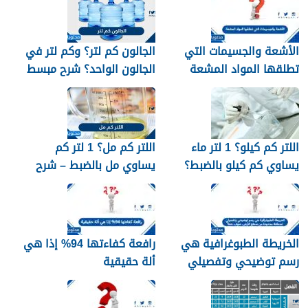
الأشعة والجسيمات التي
الجالون كم لتر؟ وكم لتر في
تطلقها المواد المشعة
الجالون الواحد؟ شرح مبسط
اللتر كم كيلو؟ 1 لتر ماء
اللتر كم مل؟ 1 لتر كم
يساوي كم كيلو بالضبط؟
يساوي مل بالضبط – شرح
مبسّط وواضح
الخريطة الطبوغرافية هي
رافعة كفاءتها 94% إذا هي
رسم توضيحي وتفصيلي
ألة حقيقية
لمنطقة محدودة من سطح
الأرض. صواب خطأ