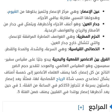
عين الإعصار:
وهي مركز الإعصار وتتميز بخلوها من
الغيوم
،
وهدوئها النسبي مقارنة بباقي الأجزاء.
جدار العين:
وهو أعنف الأجزاء وأخطرها، ويتمثل في جدار من
الأمطار والرياح، والعواصف الرعدية.
الحزم المطرية:
وهي العواصف الماطرة المرافقة للإعصار،
والتي تتشكل خارج جدار العين.
الخصائص القياسية:
وهي السرعة، والشدة، والمدة والقطر.
الفرق بين الاعاصير القمعية والبحرية
يبدو جليًا على مقياس سفير-
سمبسون، وهو المقياس العالمي، والموحد لتقدير حجم الضرر
الناتج عن كل إعصار، كما يصنف العلماء الأعاصير إلى خمسة أصناف
بشكل تصاعدي حسب شدّة
الرياح
المُصاحبة لها، فمثلًا يعد إعصار
جاستون بسرعة لا تتجاوز 153كم في الساعة من الفئة، 1 في حين
يعد أخطرها إعصار يولندا في الفلبين يصنف ضمن الفئة 5.
المراجع