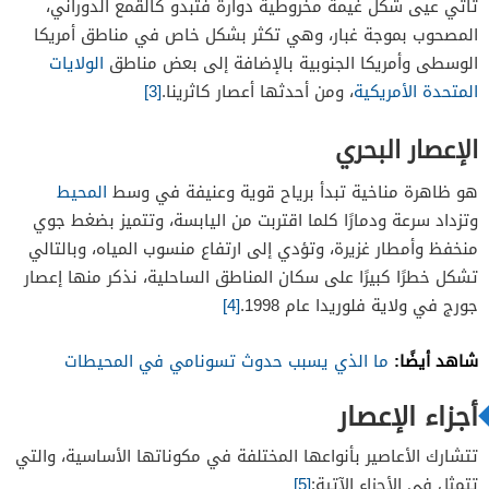
تأتي عيى شكل غيمة مخروطية دوارة فتبدو كالقمع الدوراني،
المصحوب بموجة غبار، وهي تكثر بشكل خاص في مناطق أمريكا
الوسطى وأمريكا الجنوبية بالإضافة إلى بعض مناطق
الولايات
المتحدة الأمريكية
، ومن أحدثها أعصار كاثرينا.
[3]
الإعصار البحري
هو ظاهرة مناخية تبدأ برياح قوية وعنيفة في وسط
المحيط
وتزداد سرعة ودمارًا كلما اقتربت من اليابسة، وتتميز بضغط جوي
منخفظ وأمطار غزيرة، وتؤدي إلى ارتفاع منسوب المياه، وبالتالي
تشكل خطرًا كبيرًا على سكان المناطق الساحلية، نذكر منها إعصار
جورج في ولاية فلوريدا عام 1998.
[4]
شاهد أيضًا:
ما الذي يسبب حدوث تسونامي في المحيطات
أجزاء الإعصار
تتشارك الأعاصير بأنواعها المختلفة في مكوناتها الأساسية، والتي
تتمثل في الأجزاء الآتية:
[5]