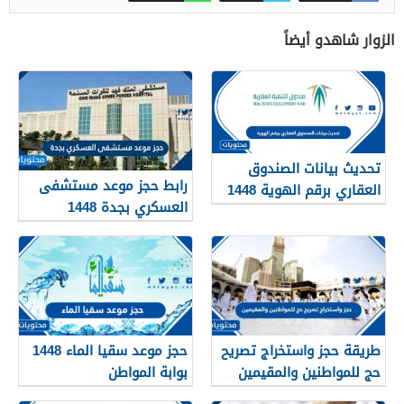
الزوار شاهدو أيضاً
تحديث بيانات الصندوق
رابط حجز موعد مستشفى
العقاري برقم الهوية 1448
العسكري بجدة 1448
الرابط والخطوات
طريقة حجز واستخراج تصريح
حجز موعد سقيا الماء 1448
حج للمواطنين والمقيمين
بوابة المواطن
1448