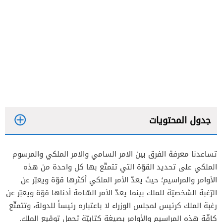
جدول المحتويات
تساعدنا معرفة الفرق بين الامر السامي والامر الملكي والمرسوم
الغاء الامر السامي
الملكي على تحديد القوّة التي تتمتّع بها كل واحدة من هذه
الأوامر والمراسيم؛ حيث يعدّ الأمر الملكي أكثرها قوّة ويعبّر عن
الرّغبة الشخصيّة للملك بينما يعدّ الأمر السّامة أدناها قوّة ويعبّر عن
رغبة الملك كرئيس لمجلس الوزراء لا باعتباره رئيساً للدولة، وتتمتّع
كافّة هذه المراسيم والأوامر بصيغة كتابيّة تحمل توقيع الملك.