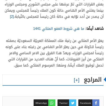
بعض القرارات التي تمّ عرضها على مجلس الشورى ومجلس الوزراء
بينما يعتني الأمر السّامي حالة كون الملك رئيساً للمجلس، ويمكن
أن يصدر عن أحد نوّابه في حالة كان رئيساً للمجلس بالنّيابة.
[2]
شاهد أيضًا:
ما هي شروط العفو الملكي 1441
يعبّر الأمر الملكي عن رغبة ملك المملكة العربيّة السعوديّة بصفته
رئيساً للدّولة في حين يعبّر الأمر السّامي عن رغبته بناء على كونه
رئيساً لمجلس الوزراء، ويعدّ هذا الفرق بين الامر السامي والامر
الملكي من أبرز الفروقات، كما أنّ هناك العديد من القرارات التي
تحمل توقيع الملك أيضًا، ومنها: المرسوم الملكي كما سبق.
المراجع
WhatsApp
Twitter
Facebook