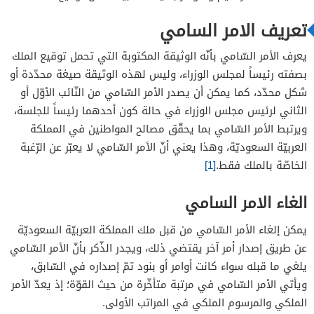
الفرق بين الامر السامي والامر الملكي والمرسوم
تعريف الامر السامي
الملكي
يعرف الأمر السّامي بأنّه الوثيقة المكتوبة التي تحمل توقيع الملك
بصفته رئيساً لمجلس الوزراء، وليس لهذه الوثيقة صيغة محدّدة أو
شكل محدّد، كما يمكن أن يصدر الأمر السّامي من النّائب الأوّل أو
الثاني لرئيس مجلس الوزراء في حالة كون أحدهما رئيساً للجلسة،
ويرتبط الأمر السّامي بما يحقّق مصالح المواطنين في المملكة
العربيّة السعوديّة، وهذا يعني أنّ الأمر السّامي لا يعبّر عن الرّغبة
الخاصّة بالملك فقط.
[1]
الغاء الامر السامي
يمكن إلغاء الأمر السّامي من قبل ملك المملكة العربيّة السعوديّة
عن طريق إصدار أمر آخر يقتضي ذلك، ويجدر الذّكر بأنّ الأمر السّامي
يلغي ما قبله سواء كانت أوامر أو بنود تمّ إصداره في السّابق،
ويأتي الأمر السّامي في مرتبة متأخّرة من حيث القوّة؛ إذ يعدّ الأمر
الملكي والمرسوم الملكي في المراتب الأولى.