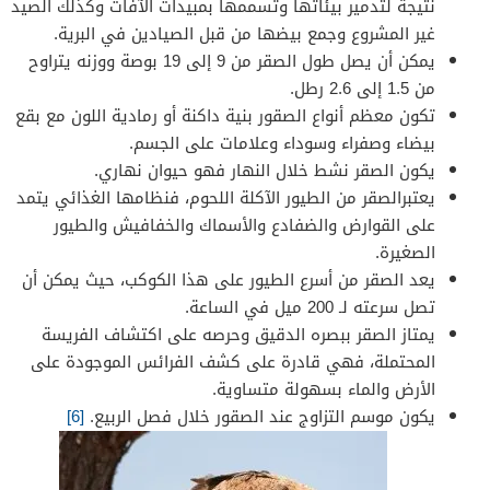
نتيجة لتدمير بيئاتها وتسممها بمبيدات الآفات وكذلك الصيد
غير المشروع وجمع بيضها من قبل الصيادين في البرية.
يمكن أن يصل طول الصقر من 9 إلى 19 بوصة ووزنه يتراوح
من 1.5 إلى 2.6 رطل.
تكون معظم أنواع الصقور بنية داكنة أو رمادية اللون مع بقع
بيضاء وصفراء وسوداء وعلامات على الجسم.
يكون الصقر نشط خلال النهار فهو حيوان نهاري.
يعتبرالصقر من الطيور الآكلة اللحوم، فنظامها الغذائي يتمد
على القوارض والضفادع والأسماك والخفافيش والطيور
الصغيرة.
يعد الصقر من أسرع الطيور على هذا الكوكب، حيث يمكن أن
تصل سرعته لـ 200 ميل في الساعة.
يمتاز الصقر ببصره الدقيق وحرصه على اكتشاف الفريسة
المحتملة، فهي قادرة على كشف الفرائس الموجودة على
الأرض والماء بسهولة متساوية.
يكون موسم التزاوج عند الصقور خلال فصل الربيع.
[6]