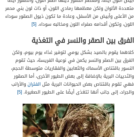
أبيض اللون أيضا، ومعظم النسور ذيلها أصفر اللون، والصقور أيضًا
متعددة الألوان ولكن معظمها رمادي اللون، أو ذات لون بني محمر
من الأعلى وأبيض من الأسفل، وعادة ما تكون ذيول الصقور سوداء
اللون، وتكون أقدامه صفراء اللون ومخالبه سوداء.
[5]
الفرق بين الصقر والنسر في التغذية
كلاهما يقوم بالصيد بشكل يومي لتوفير غذاء يوم بيوم، ولكن
الفرق بين الصقر والنسر يكمن في نوعية الفريسة، حيث تقوم
النسور باقتناص الأسماك والثعابين والفقاريات متوسطة الحجم،
والثدييات البرية بالإضافة إلى بعض الطيور الأخرى، أما الصقور
فهي تقوم باقتناص بعض الحيوانات البرية مثل
الفئران
والأرانب
والجراد، إلى جانب أنها تتغذى أيضًا على الطيور الصغيرة.
[5]