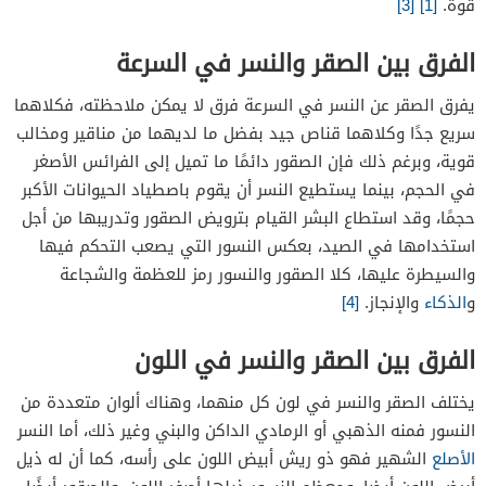
قوة.
[1]
[3]
الفرق بين الصقر والنسر في السرعة
يفرق الصقر عن النسر في السرعة فرق لا يمكن ملاحظته، فكلاهما
سريع جدًا وكلاهما قناص جيد بفضل ما لديهما من مناقير ومخالب
قوية، وبرغم ذلك فإن الصقور دائمًا ما تميل إلى الفرائس الأصغر
في الحجم، بينما يستطيع النسر أن يقوم باصطياد الحيوانات الأكبر
حجمًا، وقد استطاع البشر القيام بترويض الصقور وتدريبها من أجل
استخدامها في الصيد، بعكس النسور التي يصعب التحكم فيها
والسيطرة عليها، كلا الصقور والنسور رمز للعظمة والشجاعة
و
الذكاء
والإنجاز.
[4]
الفرق بين الصقر والنسر في اللون
يختلف الصقر والنسر في لون كل منهما، وهناك ألوان متعددة من
النسور فمنه الذهبي أو الرمادي الداكن والبني وغير ذلك، أما النسر
الأصلع
الشهير فهو ذو ريش أبيض اللون على رأسه، كما أن له ذيل