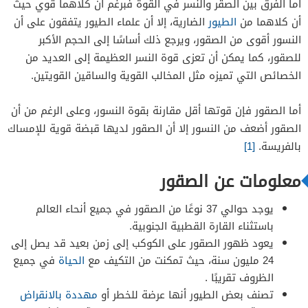
أما الفرق بين الصقر والنسر في القوة فبرغم أن كلاهما قوي حيث
أن كلاهما من
الطيور
الضارية، إلا أن علماء الطيور يتفقون على أن
النسور أقوى من الصقور، ويرجع ذلك أساسًا إلى الحجم الأكبر
للصقور، كما يمكن أن تعزى قوة النسر العظيمة إلى العديد من
الخصائص التي تميزه مثل المخالب القوية والساقين القويتين.
أما الصقور فإن قوتها أقل مقارنة بقوة النسور، وعلى الرغم من أن
الصقور أضعف من النسور إلا أن الصقور لديها قبضة قوية للإمساك
بالفريسة.
[1]
معلومات عن الصقور
يوجد حوالي 37 نوعًا من الصقور في جميع أنحاء العالم
باستثناء القارة القطبية الجنوبية.
يعود ظهور الصقور على الكوكب إلى زمن بعيد قد يصل إلى
24 مليون سنة، حيث تمكنت من التكيف مع
الحياة
في جميع
الظروف تقريبًا .
تصنف بعض الطيور أنها عرضة للخطر أو
مهددة بالانقراض