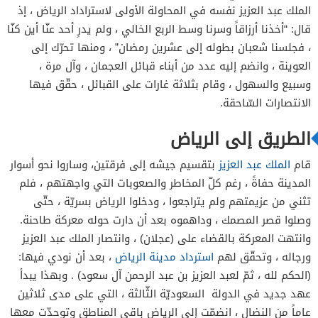
الملك عبد العزيز نفسه في المحاولة الأولى لاستراداد الرياض ، إذ
قال: “أخذنا أرزاقاً وسرنا وسط الربع الخالي ، ولم يدرِ أحد عنّا أين كنّا
، فجلسنا شعبان بطوله إلى عشرين رمضان” ، ومنها تحرّك إلى
العوينة ، وانضم إليه عدد من أبناء قبائل العجمان ، وآل مرة ،
وسبيع والسهول ، وقام بثلاثة غارات على القبائل ، حقّق فيها
الانتصارات السّاحقة.
الطريق إلى الرياض
قام
الملك عبد العزيز
بتقسيم جيشه إلى فرقتين، وساروا نحو أسوار
المدينة حفاةً ، رغم كلّ المخاطر والصعوبات التي واجهتهم ، فلم
تثني من عزيمتهم ولم يتراجعوا ، ودخلوا الرياض بسريّة ، حتّى
وصلوا قصر المصمك ، وداهموه بعد أن دارت حوله معركة طاحنة.
وانتهت المعركة بالقضاء على (عجلان) ، وانتصار الملك عبد العزيز
ورجاله ، وتحقّق لهم
استرداد مدينة الرياض
، بعد أن نودي فيها:
(الحكم لله ، ثمّ لعبد العزيز بن عبد الرحمن آل سعود) . وبهذا يبدأ
عهد جديد في الدولة السعوديّة الثّالثة ، التي على مدى ثلاثين
عاماً من النضال ، انضمّت إلى الرياض باقي المناطق وتوحدّت معها