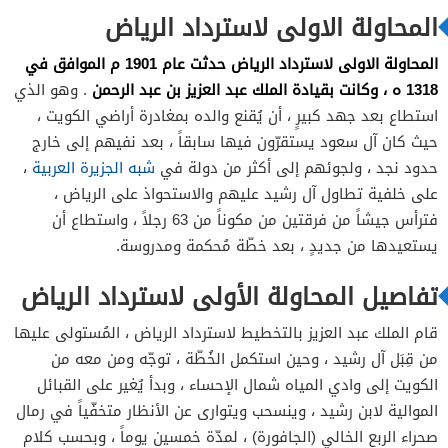
المحاولة الاولى لاسترداد الرياض
المحاولة الاولى لاسترداد الرياض حدثت عام 1901 م الموافق في
1318 ه ، وكانت بقيادة الملك عبد العزيز بن عبد الرحمن
. وهو الذي
استطاع بعد جهد كبيرٍ ، أن يُقنع والده بمغادرة أراضي الكويت ،
حيث كان آل سعود يستقرّون فيها سابقاً ، بعد نفيهم إلى خارج
حدود نجد ، ولجوئهم إلى أكثر من دولة في
شبه الجزيرة العربية
،
على خلفية تطاول آل رشيد عليهم والاستحواذ على الرياض ،
فترأس جيشاً من فرقتين من مكوناً من 63 رجلاً ، واستطاع أن
يستعيدها من جديدٍ ، بعد خطّة مُحكمة ومدروسة.
تفاصيل المحاولة الأولى لاسترداد الرياض
قام الملك عبد العزيز بالتخطيط لاسترداد الرياض ، المُستولى عليها
من قِبَل آل رشيد ، وحين استكمل الخُطّة ، توجّه ومن معه من
الكويت إلى وادي المياه شمال الإحساء ، وبدأ يُغير على القبائل
الموالية لابن رشيد ، وينسحب ويتوارى عن الأنظار متخفّياً في رمال
صحراء الربع الخالي (الجافورة) ، لمدّة خمسين يوماً ، وبحسب كلام