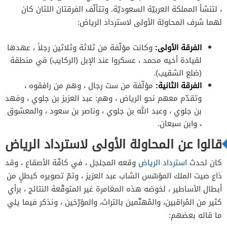
، لتنشأ المملكة العربيّة السعوديّة. وتتألّف الفرقتان اللتان كان
لهما شرف المحاولة الأولى لاسترداد الرياض:
الفرقة الأولى:
وكانت مؤلّفة من ثلاثة وثلاثين رجلاً ، عهدها
لقيادة أخيه محمد ، عسكروا عند الإبل (الركايب) في منطقة
(ضلع الشقيب).
الفرقة الثانية:
مؤلّفة من ست رجال ، وهم من رافقوه ،
وتقدّم معهم نحو الرياض ، وهم: عبد العزيز بن جلوي ، وفهد
بن جلوي ، وعبد الله بن جلوي ، وناصر بن سعود ، والمعشوق
، وابن سبعان.
قالوا عن المحاولة الأولى لاسترداد الرياض
كان لحدث
استرداد الرياض
وقعه المجلجل ، في كافّة الأصقاع ، وقد
ذاع صيت الملك المؤسّس الشاب عبد العزيز ، وتمّ تصويره كبطلٍ من
أبطال الأساطير ، لخوضه هذه المغامرة غير المتوقّعة النتائج ، برأي
كثير من المُراقبين، والمُهتّمين بالتراث، والمؤرّخين ، ونذكر فيما يلي
ما قاله بعضهم: