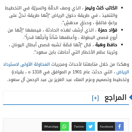
الكاتب كنث وليمز
، الذي وصف الدقّة والسريّة في التخطيط
والتنفيذ ، في طريقة دخول الرياض “إنّها طريقة تدلّ على
براعةٍ فائقةٍ ، وحذقٍ مدهشٍ”.
فؤاد حمزة
، الذي أرشف لهذه الحادثة ، فيصفها “إنّها من
أروع قصص البطولة ، وأعظمها شأناً وأجلّها قدراً”.
حافظ وهبة
، قال “إنّها قصّة تشبه قصص أبطال اليونان ،
وترينا عظم الأخطار التي أحاطت بابن سعود”.
وهكذا من خلال متابعتنا لأحداث ومجريات
المحاولة الأولى لاسترداد
الرياض
، التي حدثت عام 1901 م الموافق في 1318 ه ، بقيادةٍ
وتخطيط وتصميم وعزم الملك عبد العزيز بن عبد الرحمن آل سعود.
المراجع
WhatsApp
Twitter
Facebook