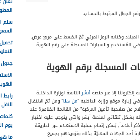
تعلن ع
المطور 
قم الجوال المرتبط بالحساب.
السعو
 الميلاد وكتابة الرمز المرئي ثمّ الضغط على مربع عرض.
ي المُستخدم والسيارات المسجلة على رقم الهوية
التعليم f
جدول ع
ات المسجلة برقم الهوية
الاستع
الهوية 48
ة إلكترونيًا إلا عبر منصة
أبشر
التابعة لوزارة الداخلية
رابط ا
 زيارة موقع وزارة الداخلية “
من هنا
” ومن ثمّ الانتقال
للنقل 1448 في الرياض
علام عن صلاحية تأمين المركبة” من القائمة الظاهرة عند
ه بشكل تلقائي لمنصة أبشر والتي يتوجب عليه اختيار
يوم الم
ر أعلاه.أ, يُمكن إتمام عملية الاستعلام عبر الطريقة
ارة أحد الجهات المعنيّة بذلك وتزويدهم بجميع
ما هي