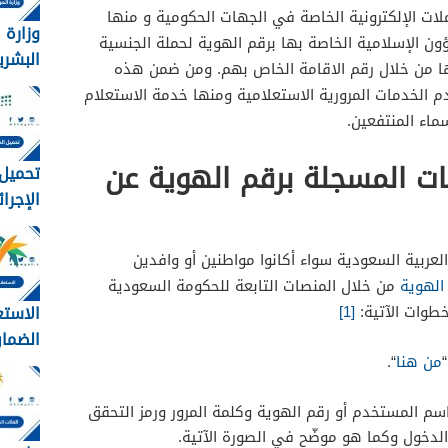
ملات الإلكترونية الخاصة في الجهات الحكومية و منها
وزارة 
ؤون الإسلامية الخاصة بها برقم الهوية لحملة الجنسية
البشري
ها من خلال رقم الاقامة الخاص بهم. ومن ضمن هذه
الاجتم
دم الخدمات المرورية الاستعلامية ومنها خدمة الاستعلام
عن تف
ماء المنتفعين.
الضمان
المطور
ات المسجلة برقم الهوية عن
تحميل 
1448
وزارة ال
لعربية السعودية سواء أكانوا مواطنين أو وافدين
الهوية
من خلال المنصات التابعة للحكومة السعودية
الاستع
طوات الآتية:
[1]
الضمان
من هنا
“.
برقم اله
سم المستخدم أو رقم الهوية وكلمة المرور ورمز التحقق
لدخول وكما هو موضّح في الصورة الآتية.