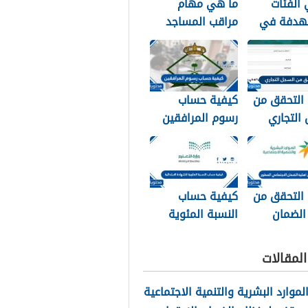
الفئات
ما هي مهام
هدفة في
مراقب المساجد
 الإجتماعي
في السعودية
1
1448
 التحقق من
كيفية حساب
التجاري
رسوم المرافقين
السجل ورقم
1448
14
 التحقق من
كيفية حساب
الضمان
النسبة المئوية
اعي المطور
للشهادة
الابتدائية 1448
لمقالات
الموارد البشرية والتنمية الاجتماعية