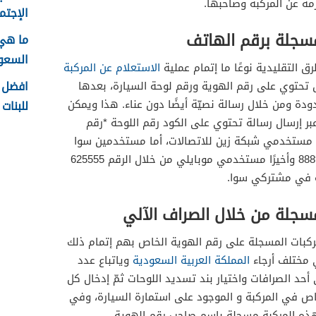
زمة عن المركبة وصاحبها.
الإجتما
مسجلة برقم الهاتف
ما هي
السعودية
 التقليدية نوعًا ما إتمام عملية
الاستعلام عن المركبة
افضل ا
ل تحتوي على رقم الهوية ورقم لوحة السيارة، بعدها
ة ومن خلال رسالة نصيّة أيضًا دون عناء. هذا ويمكن
للبنات 1448
بر إرسال رسالة تحتوي على الكود رقم اللوحة *رقم
 709445 والخاص في مستخدمي شبكة زين للاتصالات، أما مستخدمين سوا
يُمكنهم ارسال رسالة نصية للرقم 888995 وأخيرًا مستخدمي موبايلي من خلال الرقم 625555
صة في مشتركي سوا.
مسجلة من خلال الصراف الآلي
لمركبات المسجلة على رقم الهوية الخاص بهم إتمام ذلك
ي مختلف أرجاء
المملكة العربية السعودية
وياتباع عدد
أحد الصرافات واختيار بند تسديد اللوحات ثمّ إدخال كل
اص في المركبة و الموجود على استمارة السيارة، وفي
ذه المركبة مسجلة باسم صاحب رقم الهوية.