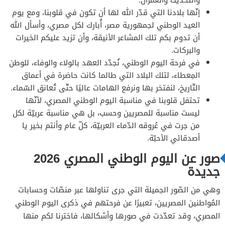
والتَّحديث والعُمران.
إنّها بلادنا التي قدّر الله لها أن تكون في قلوبنا، ومع يوم
العيد الوطني لجمهورية مصر، أُبارك لكل مصري، وأسأل الله
أن تدوم بكم تلك المشاعر الأنيقة، وأن تزيد عليكم الخيرات
والبركات.
في فرحة اليوم الوطني، نُجدّد العهد بالولاء والوفاء، للوطن
المِعطاء، لتلك البلاد التي طالما كانت حاضرة في أعماق
التّاريخ، لنفتخر بها ونرفع الهامات عاليًا حتّى تُعانق السّماء.
تحتفل قلوبنا في مناسبة اليوم الوطني المصري، لأنّها
ليست مناسبة للمصريين وحسب، بل هي مناسبة عربيّة لكل
من جرت في عُروقه الدّماء العربيّة، كلّ عام وأنتم بخير يا
أصدقائي الأحبّة.
صور عن اليوم الوطني المصري 2026
جديدة
وهي من الصّور الجميلة التي جرى تناولها عبر منصّات وحسابات
المُواطنين المصريين، تعبيرًا عن فرحتهم في ذكرى اليوم الوطني
المصري، وقد تعدّدت في صورها وأشكالها، فاخترنا لكم منها