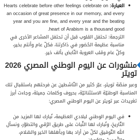
العبارة:
Hearts celebrate before other feelings celebrate on
an occasion of great presence in our memory, and every
year and you are fine, and every year and the beating
heart of Arabism is a thousand good.
الترجمة: تحتفل القلوب قبل أن تحتفل المشاعر الأخرى في
مناسبة عظيمة الحُضور في ذاكرتنا، فكلّ عام وأنتم بخير،
وكلّ عام وقلب العروبة النّابض بألف خير.
منشورات عن اليوم الوطني المصري 2026
تويتر
وعبر منصّة تويتر، عبّر كثير من النّاشطين عن فرحتهم باستقبال تلك
المناسبة الوطنيّة الاستثنائيّة، بحروف وكلمات جميلة، وجاءت أبرز
تغريدات عبر تويتر عن اليوم الوطني المصري:
في اليوم الوطني لبلادي العظيمة، نُبارك لها المزيد من
التّاريخ، ونُبارك لها الثّبات على طريق الرُقي والتطوّر، ونسأل
الله التّوفيق لكلّ من أراد بها وبأهلها الخير والسّلام،