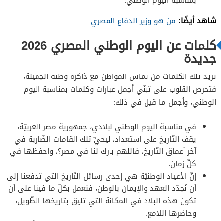
بمناسبة اليوم الوطني.
شاهد أيضًا:
من هو وزير الدفاع المصري
كلمات عن اليوم الوطني المصري 2026
جديدة
تزيد تلك الكلمات من تماس المواطن مع ذاكرة وطنه الجميلة،
فتحرص القلوب على تبنّي أجمل عبارات وكلمات بمناسبة اليوم
الوطني، وأجمل ما قيل في ذلك:
في مناسبة اليوم الوطني لبلادي، جمهورية مصر العربيّة،
يقف التّاريخ على استعداد، ليحيِّ تلك القامات الضّاربة في
آخر أعماق التّاريخ، فاللهم بارك لنا في مصر؟، واحفظها في
كلّ زمان.
إنّ الأعياد الوطنيّة هي إحدى رسائل التّاريخ التي تدفعنا إلى
أن نُجدّد العهد والإيمان بالوطن، فنعمل بكلّ ما فينا على أن
تكون هذه البلاد في المكانة التي تليق بتاريخها الطّويل،
وحاضرها اللامع.