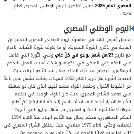
المصري لعام 2026
وعلى تفاصيل اليوم الوطني المصري لعام
2026.
اليوم الوطني المصري
تحتفل عُموم البلاد في مناسبة اليوم الوطني المصري للتعبير عن
الفرحة في ذكرى الثورة المصرية، أو ما يُعرف بثورة الضّباط الأحرار
23/من شهر يوليو في كلّ عام،
مع تاريخ
وهي الثّورة التي قامت
على الحكم على الملكي في الدّولة، ورسّخت أسباب العمل بالحكم
الجمهوري، ليحكم بعد ذلك القائد جمال عبد النّاصر البلاد، حيث
انتصرت الثّورة مع تاريخ العام 1953 للميلاد، وكانت تشمل على باقة
من الضّباط الأحرار، ومنهم اللواء محمد نجيب الذي كان ذو شعبيّة
على صعيد الشّاعر المصري، حيث كان اللواء الوحيد في تنظيم
الضّباط الأحرار أو ما عُرف لاحقًا باسم (الحركة المُباركة) ثمّ أُطلق
عليها لاحقًا ثورة الثالث والعشرين من شهر يوليو، التي أنجبت
الحكم الجمهوري، فحكم جمال عبد النّاصر البلاد منذ العام 1954
للميلاد، وحتّى العام 1970 ميلادي، حيث يحتفل الشّراع المصري في
تلك المناسبة مُعلنًا الفرحة في كلّ عام، وسط مجموعة من