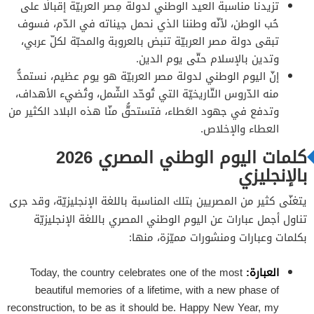
تزيدنا مناسبة العيد الوطني لدولة مِصر العربيّة إقبالًا على
حُب الوطن، لأنّه وطننا الذي نحمل جيناته في الدّم، فسوف
تبقى دولة مصر العربيّة تنبض بالعروبة والمحبّة لكلّ عربي،
وتدين بالإسلام حتّى يوم الدين.
إنّ اليوم الوطني لدولة مصر العربيّة هو يوم عظيم، نستمدُّ
منه الدّروس التّاريخيّة التي تُوحّد الشّمل، وتُضيء الأهداف،
وتدفع في جهود العَطاء، فتستحقُّ منّا هذه البلاد الكثير من
العطاء والإخلاص.
كلمات اليوم الوطني المصري 2026
بالإنجليزي
يتغنّى كثير من المصريين بتلك المناسبة باللغة الإنجليزيّة، وقد جرى
تناول أجمل عبارات عن اليوم الوطني المصري باللغة الإنجليزيّة
بكلمات وعبارات ومنشورات مميّزة، منها:
العبارة:
Today, the country celebrates one of the most
beautiful memories of a lifetime, with a new phase of
reconstruction, to be as it should be. Happy New Year, my