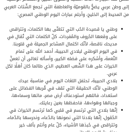
إلى وطن عربي يضجُّ بالقوميّة والعاطفة التي تجمع الشّتات العربي
من المحيط إلى الخليج، وأجلم عبارات اليوم الوطني المصري:
وطني يا قصيدة الحُب التي تتغنّى بها الكلمات، وتتراقص
على وقعها الحُروف والمُفردات، كلّ الكلمات التي تُقال في
مديحك ناقصة، لأنّك اكتمال المشاعر الجميلة في قلوبنا.
في اليوم الوطني لبلادي الحبيبة، أحمد الله على تمام
النّعمة، وأشكره على فضله الكبير، وأسأله تعالى أن تعمنَّ
الخيرات على هذا الشّعب العظيم، الذي طالما كان أهلًا لكل
عربي.
بلادي الحبيبة، تحتفل اللغات اليوم في مناسبة عيدك
الوطني، لأنّك الحقيقة التي تقف في قُربها الفضائل على
استعداد، فاللهم استودعناك أرض مصر، مائها وسماءها،
وجبالها وهواءها، فاحفظها بعين رعايتك.
إنّها بلادي التي ترتسم في قلبي كما ترتسم الخيرات في
الحُقول، إنّها بلادنا التي نصونها بالدّعاء، ونحرسها بالدّماء،
وتتراقص في حُبذها الأشياء، كلّ عام وأنتم بألف خير