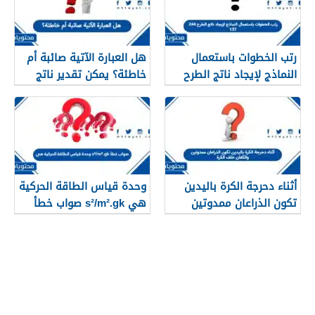
رتب الخطوات باستعمال
هل العبارة الآتية صائبة أم
النماذج لإيجاد ناتج الطرح
خاطئة؟ يمكن تقدير ناتج
244 137
الطرح ٥٨٦ – ١١٨ بالعدد ٥٠٠
أثناء دحرجة الكرة باليدين
وحدة قياس الطاقة الحركية
تكون الذراعان ممدوتين
هي s²/m².gk صواب خطأ
والكفان خلف الكرة