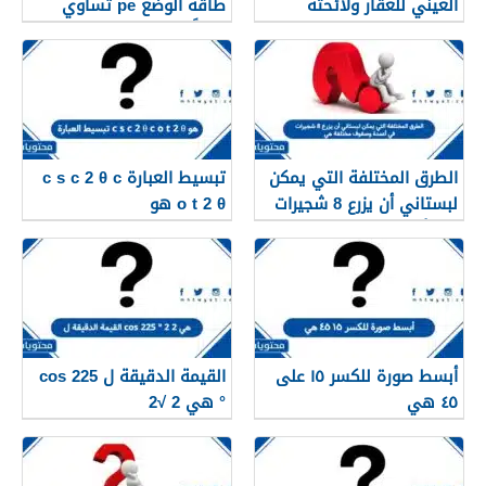
العيني للعقار ولائحته
طاقة الوضع pe تساوي
التنفيذية 1448
صفراً
الطرق المختلفة التي يمكن
تبسيط العبارة c s c 2 θ c
لبستاني أن يزرع 8 شجيرات
o t 2 θ هو
في أعمدة وصفوف مختلفة
هي
أبسط صورة للكسر ١٥ على
القيمة الدقيقة ل cos 225
٤٥ هي
° هي 2 √2