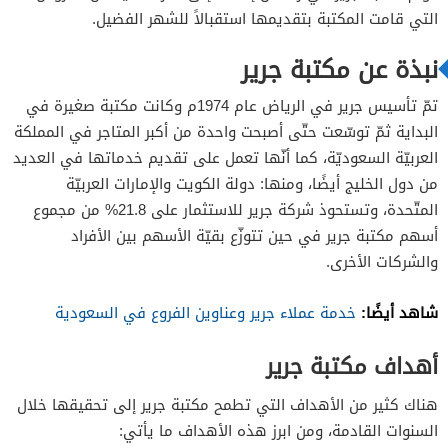
اوقات عمل جرير في رمضان بدولة الكويت
التي قامت المكتبة بتقديمها استقبالاً للشهر الفضيل.
اوقات عمل جرير في رمضان بدولة الإمارات
نبذة عن مكتبة جرير
تمّ تأسيس جرير في الرياض عام 1974م وكانت مكتبة صغيرة في
البداية ثمّ توسّعت حتّى أصبحت واحدة من أكبر المتاجر في المملكة
العربيّة السعوديّة، كما أنّها تعمل على تقديم خدماتها في العديد
من دول الخليج أيضًا، ومنها: دولة الكويت والإمارات العربيّة
المتّحدة، وتستحوذ شركة جرير للاستثمار على 21.8% من مجموع
أسهم مكتبة جرير في حين تتوزّع بقيّة الأسهم بين الأفراد
والشركات الأخرى.
شاهد أيضًا:
خدمة عملاء جرير وعناوين الفروع في السعودية
أهداف مكتبة جرير
هناك كثير من الأهداف التي تطمح مكتبة جرير إلى تحقيقها خلال
السنوات القادمة، ومن ابرز هذه الأهداف ما يأتي: