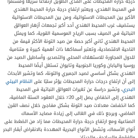
درجة حرارة المحيطات على المدى الطويل ارتفاعًا سريعًا ومستمرًا
في المحيط الهندي، ويعتبر ارتفاع درجة حرارة المحيط الهندي
الأكبر بين المحيطات الاستوائية، ومن بين المحيطات الاستوائية
يستضيف غرب المحيط الهندي أحد أكبر تجمعات أزهار العوالق
النباتية في الصيف بسبب الرياح الموسمية القوية، كما ويمثل
المحيط الهندي ثاني أكبر حصة من صيد التونة الأكثر قيمة من
الناحية الاقتصادية، وتعتبر أسماكها ذات أهمية كبيرة و متنامية
للدول المجاورة للاستهلاك المحلي والتصدير، وأساطيل الصيد من
روسيا واليابان وكوريا الجنوبية وتايوان تستغل أيضًا المحيط
الهندي بشكل أساسي لصيد الجمبري والتونة، كما وتشير الأبحاث
إلى أن ارتفاع درجات حرارة المحيطات يؤثر سلبًا على
النظام البيئي
البحري
، وتشير دراسة عن تغيرات العوالق النباتية في المحيط
الهندي إلى انخفاض يصل إلى 20٪ خلال العقود الستة الماضية،
كما انخفضت معدلات صيد التونة بشكل مفاجئ خلال نصف القرن
الماضي، ويرجع ذلك في الغالب إلى زيادة مصايد الأسماك
الصناعية ومع ارتفاع درجة حرارة المحيطات مما زاد من الضغط على
أنواع الأسماك، وتشمل الأنواع البحرية المهددة بالانقراض أبقار البحر
والفقمة والسلاحف والحيتان.