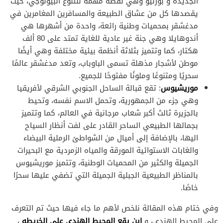
الجديدة و بورنيو وهي نقطة مهمة للتنوع البيولوجي، حيث
يقصدها كل من عشاق الطبيعة والمسافرين المغامرين في
مدغشقر بمحميات وطنية رائعة، واحدة من أشهرها هي
أندوهايلا وهي جنة غير عادية للغاية تمتد على 80 ألف
هكتار، كما وتتميز بثلاثة أنظمة بيئية مختلفة وهي أيضًا
موطن لأشجار مذهلة تسمى الباوباب، وتعد مدغشقر عالمًا
سحريًا ومتنوعًا وملونًا مفتوحًا للجميع.
موريشيوس
: تقع قبالة الساحل الجنوبي الشرقي لأفريقيا
وهي جزء من الجمهورية، وتحمل الاسم نفسه، وتحيط
بالجزيرة ثالث أكبر شعاب مرجانية في العالم، كما وتتميز
بجمالها الطبيعي الساحر القادر على لفت أنظار السياح
اليها، بالإضافة إلى أميال من الشواطئ الرملية البيضاء
والغابات الاستوائية المورقة والمياه الزمردية مع البحيرات
الجميلة والكثير من المحميات الوطنية، وتتميز موريشيوس
بالمناظر الطبيعية الجبلية الجميلة التي تضفي عليها سحرًا
خاصًا.
وفي ختام هذه المقالة نلخص لأهم ما جاء فيها حيث تم التعرف
اين يقع المحيط الهندي على الخريطه
على المحيط الهندي، و
،