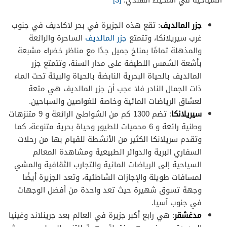
جزر المالديف
: تقع هذه الجزيرة في بحر لاكاديف في جنوب
غرب سيريلانكا، وتتمتع
جزر المالديف
الساحرة والرائعة
والمذهلة تمامًا بمناخ جميل جدًا مع مناظر خضراء مشبعة
بأشعة الشمس اللطيفة على مدار السنة، وتتمتع جزر
المالديف بالحياة البحرية النابضة بالحياة والبيئة تحت الماء
ذات الجمال النادر فلا عجب أن جزر المالديف هي متعة
لعشاق الرياضات المائية وخاصة للغواصين والسباحين.
سيريلانكا
: تضم 1300 كم من الشواطئ الرائعة و 9 متنزهات
وطنية رائعة و 6 محميات للطيور وحياة بحرية متنوعة، كما
وتقدم سريلانكا الكثير من الأنشطة للقيام بها من رحلات
السفاري البرية والدوائر الطبيعية ومشاهدة المعالم
السياحية إلى الرياضات المائية والتجارب الثقافية والمشي
لمسافات طويلة والإجازات الشاطئية، وتعد الجزيرة أيضًا
وجهة تسوق شهيرة حيث تعد واحدة من أفضل الوجهات
في جنوب آسيا.
مدغشقر
: هي رابع أكبر جزيرة في العالم بعد جرينلاند وغينيا