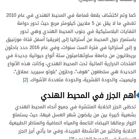
كما وتم اكتشاف بقعة قمامة في المحيط الهندي في عام 2010
تغطي ما لا يقل عن 5 ملايين كيلومتر مربع حيث تدور دوامة
النفايات البلاستيكية في جنوب المحيط الهندي وهي تدور
باستمرار حول المحيط من أستراليا إلى إفريقيا أسفل قناة موزنبيق
و إلى أستراليا في فترة الست سنوات، وفي عام 2016 حدد باحثون
بريطانيون من جامعة ساوثهامبتون ستة أنواع حيوانية جديدة في
الفتحات الحرارية المائية تحت المحيط الهندي، وكانت هذه الأنواع
الجديدة هي سلطعون “هوف”، وحلزون “بلوتو سبيريد عملاق”،
وليمبيت، والدودة القشرية، والدودة متعددة الأشواك.
[2]
أهم الجزر في المحيط الهندي
تحظى الجزر الخلابة المنتشرة في جميع أنحاء المحيط الهندي
بشعبية كبيرة بين من يقضون شهر العسل فيها، حيث يستمتع
الزوار برمالها البيضاء الناعمة والمياه الصافية والمناظر الطبيعية
الخلابة والكثير من الأنشطة الفريدة، وفي ما يأتي أبرز الجزر
السياحية في المحيط الهندي:
[3]