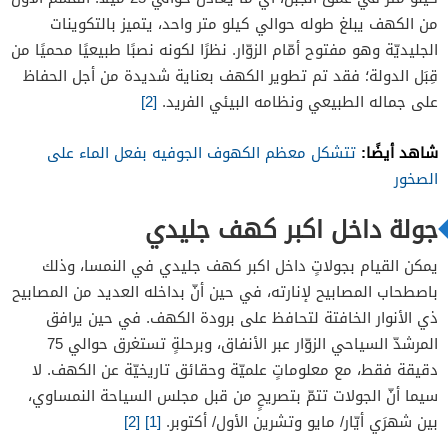
من الكهف يبلغ طوله حوالي كيلو متر واحد، يتميز بالتكوينات
الجليديّة وهو مفتوح أمّام الزوّار. نظرًا لكونه نصبًا طبيعيًا محميًا من
قِبَل الدولة؛ فقد تم تطوير الكهف بعناية شديدة من أجل الحفاظ
على جماله الطبيعي ونظامه البيئي الفريد.
[2]
شاهد أيضًا:
تتشكل معظم الكهوف الجوفيه بفعل الماء على
الصخور
جولة داخل اكبر كهف جليدي
يمكن القيام بجولاتٍ داخل اكبر كهف جليدي في النمسا، وذلك
باصطحاب المصابيح لإنارته، في حين أنّ بداخله العديد من المصابيح
ذي الأنوار الخافتة لتحافظ على برودة الكهف. في حين يرافق
المرشدّ السياحي الزوّار عبر الأنفاق، وبرحلةٍ تستغرق حوالي 75
دقيقة فقط، مع معلوماتٍ علميّة وحقائق تاريخيّة عن الكهف. لا
سيما أنّ الجولات تتمّ بتصريحٍ من قبل مجلس السياحة النمساوي،
بين شهرَي أيّار/ مايو وتشرين الأول/ أكتوبر.
[1]
[2]