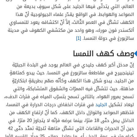
العالم، التي يتدلّى فيها الجليد على شكل سيوفٍ بديعة من
الصواعد والهوابط. في الواقع يقدّر علماء الجيولوجية أنّ هذا
الكهف تشكّل في العصر الثّالث، إلاَّ أنّ اكتشافه يعود للنمساوي
ألكسندر فون مورك، وهو واحد من مكتشفي الكهوف في مدينة
سالزبورغ في دولة النمسا.
[1]
وصف كهف النمسا
إنّ مدخل أكبر كهف جليدي في العالم يوجد في البلدة الجبليّة
تينينجبيرج في مقاطعة سالزبورغ في النمسا. حيث يبدو كمتاهةٍ
من الجليد. يبدو شكل هذا الكهف وكأنّه صمّم بطريقةٍ ابتكاريّةٍ
مذهلة. حيث تتشكّل فيه الممرّات والشقوق المتشابكة، والتي
تسمح بمرور الهواء. بالتالي تسمح بتسرّب المياه في فترات الدفء،
ليعاد تشكيل
الجليد
في فترات انخفاض درجات الحرارة في النمسا،
فتظهر الصواعد والنوازل داخل الكهف. كما أنّ ارتفاع الكهف من
الداخل يصل حتّى 18 مترًا، بينما عرضه فإنّه لا يتجاوز 20 مترًا. في
حين أنّ الحجرات والقاعات التي تشكّل متاهة ثلجيّة تمتّد حتّى 42
كيلو متر في عمق الجبل، أي ما يعادل حوالي 25 ميلًا. القسم الأول