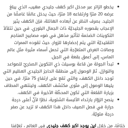
يخطو الزائر عبر مدخل اكبر كهف جليدي مهيب، الذي يبلغ
عرضه 20 مترًا وارتفاعه 18 مترًا، حيث يدخل عالمًا غامضًا من
الجليد. بصرف النظر عن أبعاده الهائلة، فإن الكهف يثير
الإعجاب بقصوره الجليديّة ذات الجمال البلوري. في حين تتلألأ
التكوينات الضخمة لتأثير مذهل في ضوء مصابيح المناجم
التقليديّة التي يتم إحضارها للزوار. حيث تقوده الممرات
وصالات العرض المتعرّجة التي تحمل أسماء مثيرة مثل عالم
الماس، إلى أعمق بقعة في الجبل.
تبدأ الجولة من قاعة بوسيلت ذي التكوين الصخريّ للصواعد
والنوازل. ثمّ الوصول إلى منطقة الحاجز الجليدي العظيم التي
توجد داخل الكهف، والتي تقع على ارتفاع 75 مترًا. في حين
يليها الوصول إلى مثوى مكتشف الكهف. ولينتهي المطاف
بزيارة القلعة التي تكون المحطّة الأخيرة في الكهف.
ينصح الزوّار بارتداء الألبسة الشتوية، نظرًا لأنّ أعلى درجة
حرارة في فصل الصيف داخل هذا الكهف لا تزيد عن صفر
درجة مئويّة.
اين يوجد اكبر كهف جليدي
ختامًا، من خلال
في العالم ، تعرّفنا