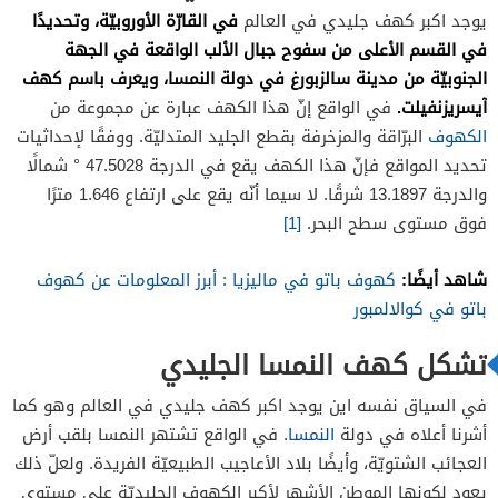
في القارّة الأوروبيّة، وتحديدًا
يوجد اكبر كهف جليدي في العالم
في القسم الأعلى من سفوح جبال الألب الواقعة في الجهة
الجنوبيّة من مدينة سالزبورغ في دولة النمسا، ويعرف باسم كهف
آيسريزنفيلت.
في الواقع إنّ هذا الكهف عبارة عن مجموعة من
الكهوف
البرّاقة والمزخرفة بقطع الجليد المتدليّة. ووفقًا لإحداثيات
تحديد المواقع فإنّ هذا الكهف يقع في الدرجة 47.5028 ° شمالًا
والدرجة 13.1897 شرقًا. لا سيما أنّه يقع على ارتفاع 1.646 مترًا
فوق مستوى سطح البحر.
[1]
شاهد أيضًا:
كهوف باتو في ماليزيا : أبرز المعلومات عن كهوف
باتو في كوالالمبور
تشكل كهف النمسا الجليدي
في السياق نفسه اين يوجد اكبر كهف جليدي في العالم وهو كما
أشرنا أعلاه في دولة
النمسا
. في الواقع تشتهر النمسا بلقب أرض
العجائب الشتويّة، وأيضًا بلاد الأعاجيب الطبيعيّة الفريدة. ولعلّ ذلك
يعود لكونها الموطن الأشهر لأكبر الكهوف الجليديّة على مستوى