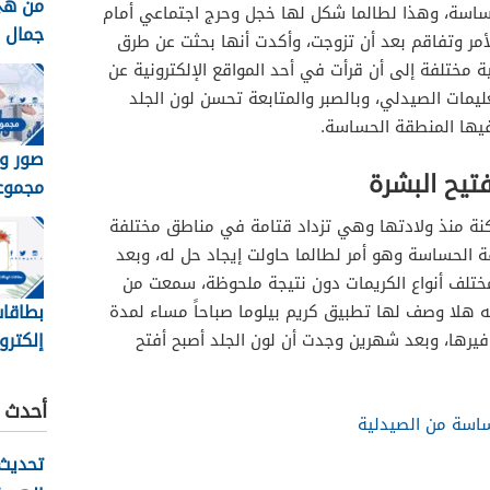
من هي
حساسة، وهذا لطالما شكل لها خجل وحرج اجتماعي أمام
جمال الك
لأمر وتفاقم بعد أن تزوجت، وأكدت أنها بحثت عن طرق
 مختلفة إلى أن قرأت في أحد المواقع الإلكترونية عن
يمات الصيدلي، وبالصبر والمتابعة تحسن لون الجلد
فيها المنطقة الحساسة.
صور و
فتيح البشرة
مجموع
الصيدليه 
كنة منذ ولادتها وهي تزداد قتامة في مناطق مختلفة
 الحساسة وهو أمر لطالما حاولت إيجاد حل له، وبعد
 مختلف أنواع الكريمات دون نتيجة ملحوظة، سمعت من
بطاقات
ه هلا وصف لها تطبيق كريم بيلوما صباحاً مساء لمدة
إلكترو
يرها، وبعد شهرين وجدت أن لون الجلد أصبح أفتح
جاهزة 
أحدث ا
ساسة من الصيدلية
تحديث 