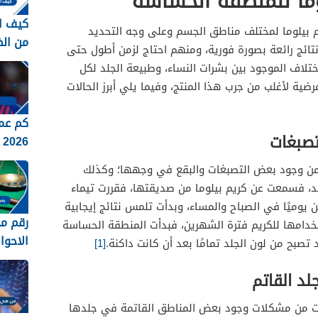
وما للمنطقه الحساسة
كيف ا
 بيلوما لمختلف مناطق الجسم وعلى وجه التحديد
من ال
ئج رائعة بصورة فورية، ومنهم احتاج لزمن أطول حتى
الاجتماع
تلاف الموجود بين بشرات النساء، وطبيعة الجلد لكل
ضية لأغلب من جرب هذا المنتج، وفيما يلي أبرز الحالات
كم عم
تصبغات
2026
 من وجود بعض التصبغات والبقع في وجهها؛ وكذلك
د، فسمعت عن كريم بيلوما من صديقتها، فقررت تيماء
 يوميًا في الصباح والمساء، وبدأت تلمس نتائج إيجابية
رقم م
دامها للكريم فترة الشهرين، فبدأت المنطقة الحساسة
الاحوا
صبح من لون الجلد تمامًا بعد أن كانت داكنة.
[1]
بجدة 1448
لد القاتم
ت من مشكلات وجود بعض المناطق القاتمة في جلدها