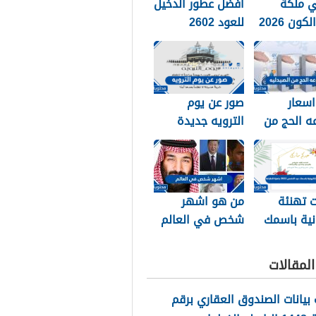
 ملكة
افضل عطور الدخيل
ون 2026
للعود 2602
اسعار
صور عن يوم
ه الحج من
الترويه جديدة
2026
ومميزة 2026
 تهنئة
من هو اشهر
نية باسمك
شخص في العالم
عيد الاضحى 2026
2026
للطباعة
لمقالات
بيانات الصندوق العقاري برقم