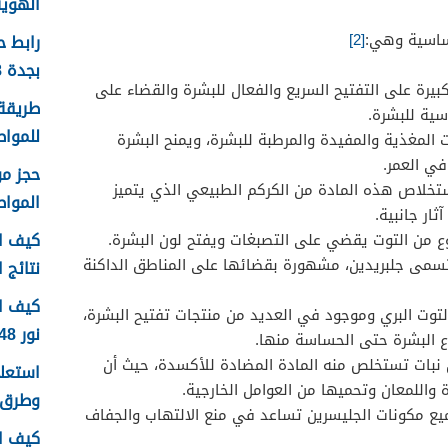
الهوية 1448 الرابط وا
أساسية وهي:
[2]
رابط 
بجدة 1448
كبيرة على التفتيح السريع والفعال للبشرة والقضاء على
طريقة 
سية للبشرة.
للمواطن
ت المغذية والمفيدة والمرطبة للبشرة، ويمنح البشرة
في العمر.
تخلاص هذه المادة من الكركم الطبيعي الذي يتميز
الموا
ار جانبية.
كيف اع
ع من التوت يقضي على التصبغات ويفتح لون البشرة.
مى جلبريدين، مشهورة بقضائها على المناطق الداكنة
نتائج اخ
كيف ا
ت البري وموجود في العديد من منتجات تفتيح البشرة،
نور 1448
اع البشرة حتى الحساسة منها.
 نبات تستخلص منه المادة المضادة للأكسدة، حيث أن
 واللمعان وتحميها من العوامل الخارجية.
وطرق 
ع مكونات الجليسرين تساعد في منع الالتهاب والجفاف
كيف ا