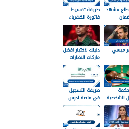
طلع مشهد
طريقة تقسيط
ضمان
فاتورة الكهرباء
ي 1448
في السعودية
1448 – 2026
ر ميسي
دليلك لاختيار افضل
ماركات النظارات
الشمسية: سر
أناقة نجوم الرياضة
والموضة
حكمة
طريقة التسجيل
ل الشخصية
في منصة ادرس
في السعودية
1448