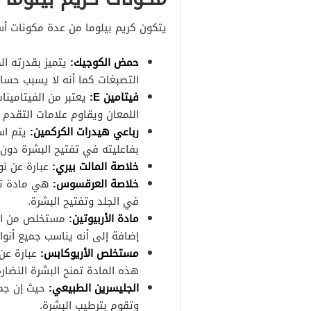
يتكون كريم بيلوما من عدة مكونات 
حمض الكوجيك:
يتميز بقدرته ال
التصبغات كما أنه لا يسبب حسا
فيتامين E:
يعتبر من الفيتامينا
اللمعان ويقاوم علامات التقدم 
رباعي هيدرات الكركمين:
يتم اس
بفاعليته في تفتيح البشرة دون آث
خلاصة المالت بيري:
عبارة عن نو
خلاصة العرقسوس:
هي مادة تس
في الجلد وتفتيح البشرة.
مادة الأربيوتين:
مستخلص من التو
إضافة إلى أنه يناسب جميع أنو
مستخلص الأريوكابس:
عبارة عن
هذه المادة تمنح البشرة النضارة
الجليسرين الطبيعي:
حيث إن جمي
وتقوم بترطيب البشرة.