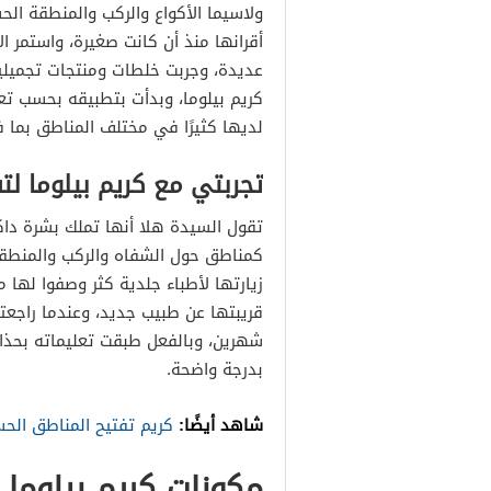
ولاسيما الأكواع والركب والمنطقة ال
أقرانها منذ أن كانت صغيرة، واستمر ا
عديدة، وجربت خلطات ومنتجات تجميلية
كريم بيلوما، وبدأت بتطبيقه بحسب تعل
لديها كثيرًا في مختلف المناطق بما 
تجربتي مع كريم بيلوما لت
تقول السيدة هلا أنها تملك بشرة دا
كمناطق حول الشفاه والركب والمنطقة
زيارتها لأطباء جلدية كثر وصفوا لها
قريبتها عن طبيب جديد، وعندما راجعت
شهرين، وبالفعل طبقت تعليماته بحذاف
بدرجة واضحة.
شاهد أيضًا:
كريم تفتيح المناطق الح
مكونات كريم بيلوما