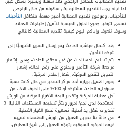
تقديم المطالبات للتكافل الراجحي تعد سهلة ويسيرة بشكل كبير،
لذا فإنه يجب التقديم للمطالبة بكل سهولة من خلال الراجحي
للتأمينات، وموضوع تقديم المطالبة أصبح مهماً، فتكافل
التأمينات
تسعى لتوفير جميع الحلول الميسرة لتأمين إحتياجات العملاء
وسوف نتعرف وإياكم اليوم كيفية تقديم المطالبة كالتالي:
بعد اكتمال مباشرة الحادث يتم إرسال التقرير الكترونيًّا إلى
شركة التأمين.
يتم تسليم المستندات من قبل محقق الحادث، وهي: إشعار
مراجعة شركة التأمين ويحتوي على رقم الحالة، إشعار
التحويل لتقدير المركبة، إشعار إصلاح المركبة.
يقوم العميل بزيارة أحد مراكز التقدير في حال كانت نسبة
مسؤولية الحادث مشتركة أو 100% على الطرف الآخر، من
أجل معاينة المركبة وتقدير قيمة الأضرار للمركبة من الورش
المعتمدة لدى نجم/المرور ويتمُّ تسليمه المستندات التالية: 3
تقديرات شغل يد أصلية، تسعيرة قطع الغيار الأصلية.
في حالة تمَّ تحويل العميل من الورش المعتمدة لتقييم
قيمة المركبة السوقية يتوجَّه العميل إلى شيخ المعارض.