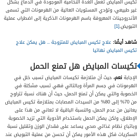
تكيس المبايض تعمل الغدة النخامية الموجودة في الدماغ بشكل
غير طبيعي، وتؤدي المستويات العالية من الهرمونات التي تسمى
الأندروجينات المعروفة باسم الهرمونات الذكرية إلى اضطراب عملية
التبويض.
[1]
شاهد أيضًا:
علاج تكيس المبايض للمتزوجة .. هل يمكن علاج
تكيس المبايض نهائيا
تكيسات المبايض هل تمنع الحمل
نعم،
الإجابة
حيث أن متلازمة تكيسات المبايض تسبب خلل في
الهرمونات في جسم المرأة وبالتالي فهي تسبب مشكلة في
الخصوبة والتي يمكن أن تمنع الحمل، حيث أن هناك نسبة تتراوح
من 70% إلى 80% من السيدات المصابات بمتلازمة تكيس المبايض
يعانين من عدم الحمل، والنسبة الباقية لا تعاني من هذا على
الإطلاق، ولكن يمكن الحمل باستخدام الأدوية التي تزيد الخصوبة
وباتباع نظام غذائي صحي يساعد على فقدان الوزن وتقليل نسبة
السكريات فكل هذه الأمور يمكن أن تحسن من عملية التبويض عند