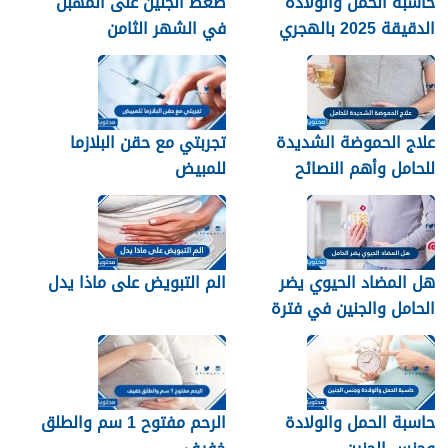
حاسبة الحمل والولادة
ضغط الجنين على المهبل
الدقيقة 2025 بالهجري
في الشهر الثامن
علاج الحموضة الشديدة
تجربتي مع حقن البلازما
للحامل وأهم النصائح
للمبيض
للسيطرة على حموضة
المعدة
هل المضاد الحيوي يضر
الم التبويض على ماذا يدل
الحامل والجنين في فترة
الحمل
حاسبة الحمل والولادة
الرحم مفتوح 1 سم والطلق