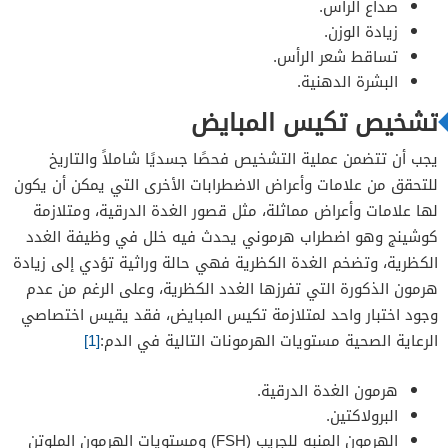
صداع الرأس.
زيادة الوزن.
تساقط شعر الرأس.
البشرة الدهنية.
تشخيص تكيس المبايض
يجب أن تتضمن عملية التشخيص فحصًا جسديًا شاملاً والتاريخ
للتحقق من علامات وأعراض الاضطرابات الأخرى التي يمكن أن يكون
لها علامات وأعراض مماثلة، مثل قصور الغدة الدرقية، ومتلازمة
كوشينج وهو اضطراب هرموني يحدث فيه خلل في وظيفة الغدد
الكظرية، وتضخم الغدة الكظرية فهي حالة وراثية تؤدي إلى زيادة
هرمون الذكورة التي تفرزها الغدد الكظرية، وعلى الرغم من عدم
وجود اختبار واحد لمتلازمة تكيس المبايض، فقد يقيس اختصاصي
الرعاية الصحية مستويات الهرمونات التالية في الدم:
[1]
هرمون الغدة الدرقية.
البرولاكتين.
الهرمون المنبه للجريب (FSH) ومستويات الهرمون الملوتن