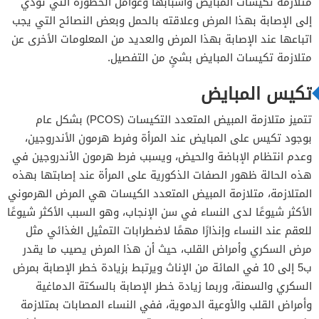
متلازمة تكيسات المبايض وأسبابها وعوامل الخطورة التي تؤدي
إلى الإصابة بهذا المرض وعلاقته بالحمل وبعض النصائح التي يجب
اتباعها عند الإصابة بهذا المرض والعديد من المعلومات الأخرى عن
متلازمة تكيسات المبايض بشئٍ من التفصيل.
تكيس المبايض
تتميز متلازمة المبيض المتعدد التكيسات (PCOS) بشكل عام
بوجود تكيس على المبايض عند المرأة وفرط هرمون الأندروجين،
وعدم انتظام الإباضة والحيض، ويسبب فرط هرمون الأندروجين في
هذه الحالة ظهور الصفات الذكورية على المرأة عند إصابتها بهذه
المتلازمة، متلازمة المبيض المتعدد الكيسات هي المرض الهرموني
الأكثر شيوعًا لدى النساء في سن الإنجاب، وهو السبب الأكثر شيوعًا
للعقم عند النساء وإنذارًا مهمًا لاضطرابات التمثيل الغذائي مثل
مرض السكري وأمراض القلب، حيث أن هذا المرض يصيب ما يقدر
ب5 إلى 10 في المائة من الإناث ويرتبط بزيادة خطر الإصابة بمرض
السكري والسمنة، وربما زيادة خطر الإصابة بالسكتة الدماغية
وأمراض القلب والأوعية الدموية، ففي النساء المصابات بمتلازمة