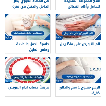
علاج الحموضة الشديدة
هل المضاد الحيوي يضر
للحامل وأهم النصائح
الحامل والجنين في فترة
للسيطرة على حموضة
الحمل
المعدة
الم التبويض على ماذا يدل
حاسبة الحمل والولادة
وجنس الجنين
الرحم مفتوح 1 سم والطلق
طريقة حساب ايام التبويض
خفيف