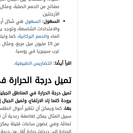
صفائح من الحمم الصلبة، ومثال
الأرجنتين.
السهول:
السهول
هي شكل أرضي
والامتدادات الشاسعة، وتوجد بي
الماء
والحمم البركانية
، كما وتب
من 19 مليون ميل مربع، و
غرب سيبيريا في روسيا.
اقرأ أيضًا:
التضاريس الطبيعية.
تميل درجة الحرارة ف
تميل درجة الحرارة في المناطق الجبلية
برودة كلما زاد الارتفاع، وتميل الجب
بها،
كما ويمكن أن تتغير أحوال الطق
سبيل المثال يمكن لعاصفة رعدية أن
تمامًا، وفي غضون ساعات قليلة يمكن
الحرارة إلى درجات حرارة أقل من درجة