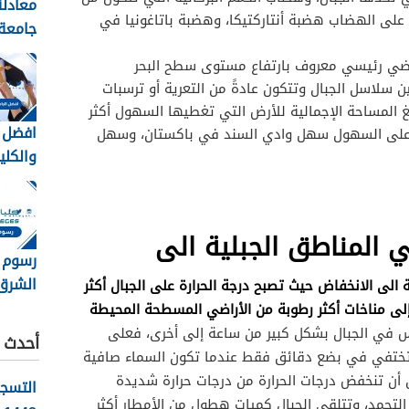
معادلة
 على الهضاب هضبة أنتاركتيكا، وهضبة باتاغونيا في
جامعة 
نورة 1448
 رئيسي معروف بارتفاع مستوى سطح البحر
ن سلاسل الجبال وتتكون عادةً من التعرية أو ترسبات
لغ المساحة الإجمالية للأرض التي تغطيها السهول أكثر
افضل ا
مثال على السهول سهل وادي السند في باكستان، وسهل
والكلي
السعود
1448
ي المناطق الجبلية الى
رسوم 
الشرق
 الى الانخفاض حيث تصبح درجة الحرارة على الجبال أكثر
8
ال إلى مناخات أكثر رطوبة من الأراضي المسطحة المحيطة
تسديد
س في الجبال بشكل كبير من ساعة إلى أخرى، فعلى
أحدث ا
 تختفي في بضع دقائق فقط عندما تكون السماء صافية
 أن تنخفض درجات الحرارة من درجات حرارة شديدة
التسج
 التجمد، وتتلقى الجبال كميات هطول من الأمطار أكثر