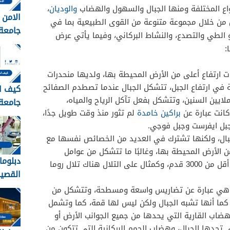
اع المختلفة ومنها الجبال والسهول والهضاب
والوديان
،
الامن 
من خلال مجموعة متنوعة من القوى الطبيعية بما في
 و الطي والتصدع، والنشاط البركاني، وفيما يأتي عرض
الشرو
:
التقدي
رتفاع أعلى من الأرض المحيطة بها، ولديها منحدرات
ي ارتفاع الجبل، تتشكل الجبال عندما تصطدم الصفائح
كيف ا
يين السنين، وتتشكل بفعل تآكل الرياح والمياه،
جامعة 
كانت عبارة عن
براكين خامدة
لم تثور منذ وقت طويل جدًا،
1448
وجبل ايفرست وجبل فوجي.
لجبال، ولكنها تشترك في العديد من الخصائص نفسها مع
 من الأرض المحيطة بها، وغالبًا ما تتشكل من عوامل
دبلوما
التعرية، كما ويبلغ ارتفاع التلال أقل من 3000 قدم، وكمثال على التلال هناك تلال روما
ورابط 
ي عبارة عن تضاريس واسعة ومسطحة، وتتشكل من
دبلوما
، كما أنها تشبه الجبال ولكن ليس لها قمة، كما وتشمل
القصي
هضاب القارية التي يحدها من جميع الجوانب الأرض أو
s.com
تي تحدها الجبال، وهضاب الحمم البركانية التي تتكون من