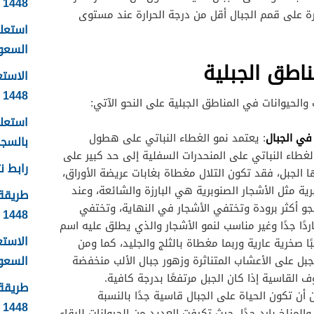
1448
رة على قمم الجبال أقل من درجة الحرارة عند مستوى
استعلا
السعودية 1448 ال
مناطق الجبلية
الاستع
1448
ات والحيوانات في المناطق الجبلية على النحو الآتي:
استعلا
 في الجبال
: يعتمد نمو الغطاء النباتي على هطول
بالسجل 
الغطاء النباتي على المنحدرات السفلية إلى حد كبير على
رابط نت
ا الجبل، فقد تكون التلال مغطاة بغابات عريضة الأوراق،
رية مثل الأشجار الصنوبرية هي البارزة والشائعة، وعند
طريقة 
جو أكثر برودة وتختفي الأشجار في النهاية، وتختفي
1448
اردًا جدًا وغير مناسب لنمو الأشجار والذي يطلق عليه اسم
الاست
ا صخرية عارية وربما مغطاة بالثلج والجليد، كما ومن
السعودية
لجبل على الأعشاب المتناثرة وزهور جبال الألب منخفضة
 القاسية إذا كان الجبل مرتفعًا بدرجة كافية.
طريقة 
أن تكون الحياة على الجبال قاسية جدًا بالنسبة
1448
المناخ بارد جدًا، حيث تكيفت العديد من الحيوانات للبقاء