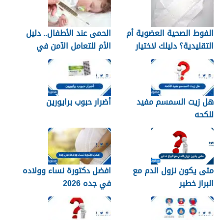
الفوط الصحية العضوية أم
الحمى عند الأطفال.. دليل
التقليدية؟ دليلك لاختيار
الأم للتعامل الآمن في
النوع الأنسب لبشرتك
المنزل
هل زيت السمسم مفيد
أضرار حبوب برايورين
للكحه
متى يكون نزول الدم مع
افضل دكتورة نساء وولاده
البراز خطير
في جده 2026