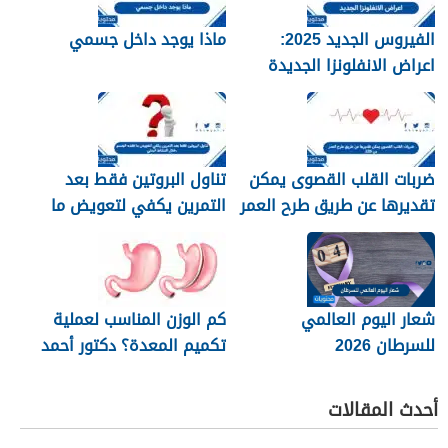
الفيروس الجديد 2025:
ماذا يوجد داخل جسمي
اعراض الانفلونزا الجديدة
وطرق العلاج
ضربات القلب القصوى يمكن
تناول البروتين فقط بعد
تقديرها عن طريق طرح العمر
التمرين يكفي لتعويض ما
من 220
فقده الجسم خلال النشاط
البدني
شعار اليوم العالمي
كم الوزن المناسب لعملية
للسرطان 2026
تكميم المعدة؟ دكتور أحمد
المصري استشاري جراحات
السمنة في مصر
أحدث المقالات