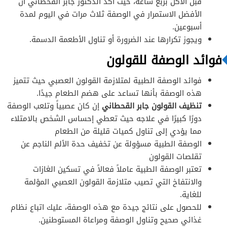
قبل الأكل بربع ساعة، حيث أكد الدكتور جابر القحطاني أن
الأفضل الاستمرار في الوصفة ثلاث مرات في اليوم لمدة
أسبوعين.
ويجوز تكرارها عند الضرورة أو تناول الأطعمة الدسمة.
فوائد الوصفة للقولون
فوائد الوصفة الطبية لمتلازمة القولون العصبي حيث تتميز
هذه الوصفة بأنها تساعد على هضم الطعام جيدًا.
تنظيف القولون جابر القحطاني
إن كان عصبياً وتلعب الوصفة
دورًا كبيرًا في علاجه حيث تعطي إحساس الشخص بالامتلاء
مما يؤدي إلى تناول كميات قليلة من الطعام
الوصفة الطبية مسؤولة عن تخفيف حدة الألم الناجم عن
تقلصات القولون
تعتبر الوصفة الطبية عاملاً فعالاً في تسكين الغازات
والانتفاخ التي تصيب متلازمة القولون العصبي المؤلمة
للغاية.
للحصول على نتائج جيدة مع هذه الوصفة، عليك اتباع نظام
غذائي صحيح وتناول الوصفة ومراعاة المستوطنين.