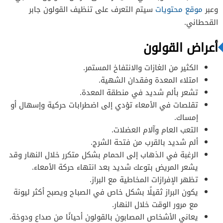
مكونات الوصفة
وعبر
موقع محتويات
سيتم التعرف على تنظيف القولون جابر
القحطاني.
طريقة الوصفة
أعراض القولون
الكثير من الغازات والانتفاخ المستمر.
امتلاء المعدة وفقدان الشهية.
تشعر بألم شديد في منطقة المعدة.
تقلصات في الأمعاء تؤدي إلى اضطرابات حركية وإسهال أو
طريقة التحضير
إمساك.
التعب العام وآلام العضلات.
ألم شديد بالقرب من فتحة الشرج.
الرغبة في الذهاب إلى الحمام بشكل متكرر خلال النهار وقد
يشعر المريض بتوعك شديد بعد انتهاء حركة الأمعاء.
تظهر الإفرازات المخاطية مع البراز.
يكون البراز ثقيلًا بشكل خاص في الصباح ويصبح أكثر ليونة
مع مرور الوقت خلال النهار.
يعاني الأشخاص المصابون بالقولون أحيانًا من صداع ودوخة.