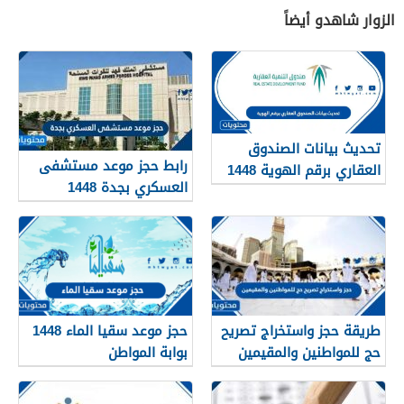
الزوار شاهدو أيضاً
تحديث بيانات الصندوق
رابط حجز موعد مستشفى
العقاري برقم الهوية 1448
العسكري بجدة 1448
الرابط والخطوات
طريقة حجز واستخراج تصريح
حجز موعد سقيا الماء 1448
حج للمواطنين والمقيمين
بوابة المواطن
1448