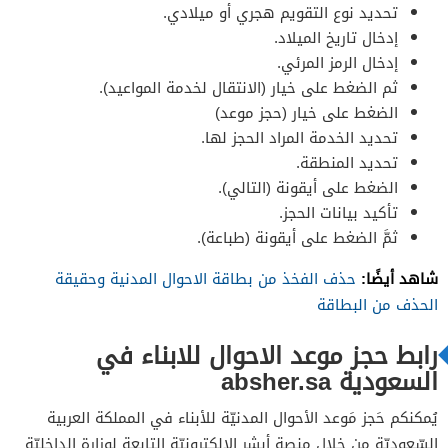
تحديد نوع التقويم هجري أو ميلادي.
إدخال تاريخ الميلاد.
إدخال الرمز المرئي.
ثم الضغط على خيار (الانتقال لخدمة المواعيد).
الضغط على خيار (حجز موعد)
تحديد الخدمة المراد الحجز لها.
تحديد المنطقة.
الضغط على أيقونة (التالي).
تأكيد بيانات الحجز.
ثمَّ الضغط على أيقونة (طباعة).
شاهد أيضًا:
حذف الفخذ من بطاقة الاحوال المدنية وحقيقة
الحذف من البطاقة
رابط حجز موعد الاحوال للابناء في
السعودية absher.sa
يُمكنكم حَجز مَوعد الأحوال المدنيّة للأبناء في المملكة العربية
السّعوديّة من خلال منصة أبشر الإلكترونيّة التابعة لوزارة الداخليّة