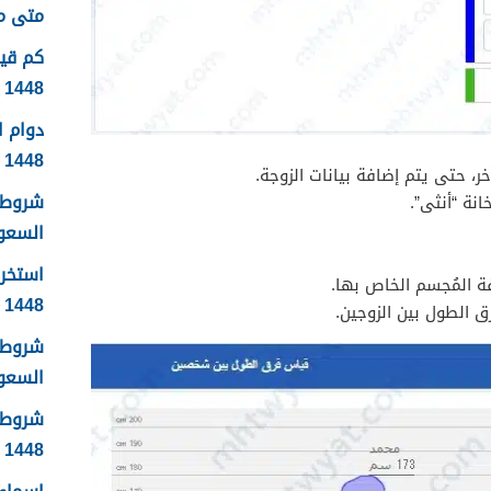
متى موعد
1448
دوام 
1448
، حتى يتم إضافة بيانات الزوجة.
شروط 
نة “أنثى”.
السعودية
استخرا
ة المُجسم الخاص بها.
1448 الرابط والشروط بالتفصيل
 الطول بين الزوجين.
شروط ا
السعودي
شروط 
1448