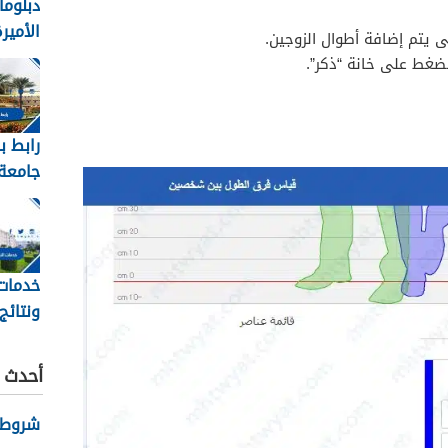
دبلوما
الأميرة 
يتم إضافة أطوال الزوجين.
ضغط على خانة “ذكر”.
رابط ب
جامعة 
عبدالع
kau
خدمات 
ونتائج
بجامعة
1448
أحدث ا
شروط نظ