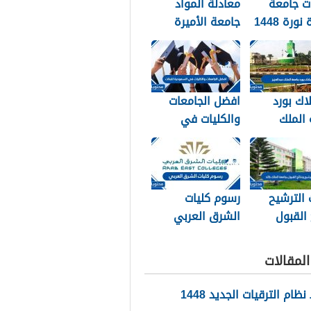
ت جامعة
معادلة المواد
نورة 1448
جامعة الأميرة
نورة 1448
لاك بورد
افضل الجامعات
الملك
والكليات في
زيز الجديد
السعودية للبنات
1448
1448 blackboard
الترشيح
رسوم كليات
 القبول
الشرق العربي
 الملك خالد
1448 وكيفية
تسديد الرسوم
لمقالات
ام الترقيات الجديد 1448