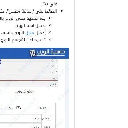
على (Χ).
الضغط على “إضافة شخص”، حتى 
يتم تحديد جنس الزوج بال
إدخال اسم الزوج.
إدخال
طول
الزوج بالسم.
تحديد لون لمُجسم الزوج.