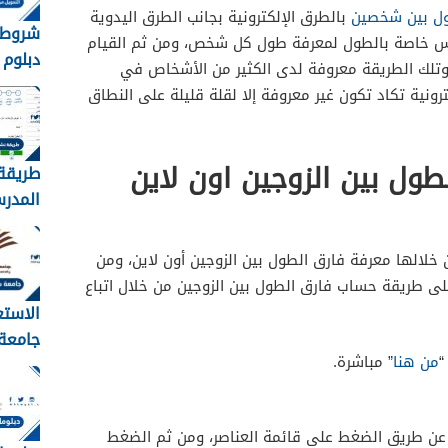
ل بين شخصين
بالطرق الإلكترونية بجانب الطرق اليدوية
شروط 
اس خاصة بالطول لمعرفة طول كل شخص، ومن ثم القيام
دبلوم 
 وتلك الطريقة معروفة لدى الكثير من الأشخاص في
بكالو
كترونية تكاد تكون غير معروفة إلا لقلة قليلة على النطاق
نورة 1448
ول بين الزوجين اون لاين
طريقة
المدر
نظام نور 
خلالها معرفة فارق الطول بين الزوجين أون لاين، ومن
ى طريقة حساب فارق الطول بين الزوجين من خلال اتباع
الاستع
جامعة
“
من هنا
” مباشرة.
القبول
1448
 عن طريق الضغط على قائمة العناصر، ومن ثم الضغط