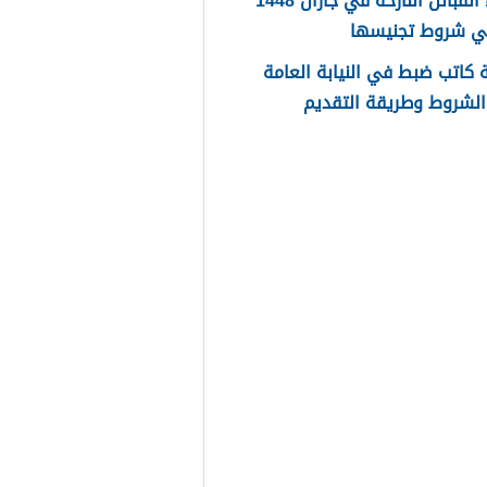
اسماء القبائل النازحة في جازان 1448
ي شروط تجنيسها
كاتب ضبط في النيابة العامة