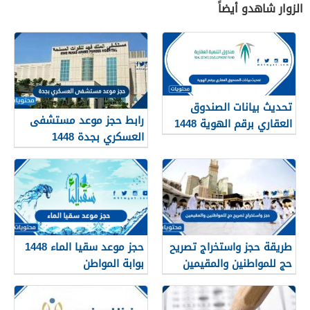
الزوار شاهدو أيضاً
تحديث بيانات الصندوق
رابط حجز موعد مستشفى
العقاري برقم الهوية 1448
العسكري بجدة 1448
الرابط والخطوات
طريقة حجز واستخراج تصريح
حجز موعد سقيا الماء 1448
حج للمواطنين والمقيمين
بوابة المواطن
1448