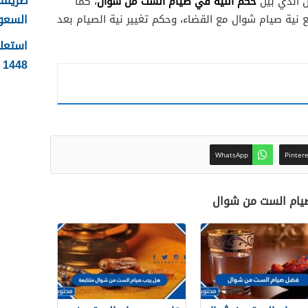
طريقة 
حكم النية في صيام الست من شوال
 الذي بيّن
، كما
السعودية
 نية صيام شوال مع القضاء، وحكم تغيير نية الصيام بعد
استعلا
1448 الرابط والطريقة بالتفصيل
WhatsApp
Pinter
صيام الست من شوال