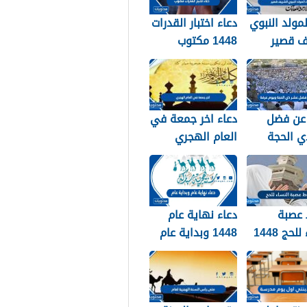
لمولد النبوي
دعاء اختبار القدرات
ف قصير
1448 مكتوب
عن فضل
دعاء اخر جمعة في
ي الحجة
العام الهجري
ويوم عرفة 1448 /
1447 ودخول العام
الجديد 1448
عصبة
دعاء نهاية عام
لحج 1448
1448 وبداية عام
1449