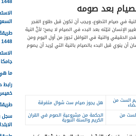
1448
لصيام بعد صومه
الاست
السعودية
نية في صيام التطوع، ويجب أن تكون قبل طلوع الفجر
ر الإنسان لنيّته بعد البدء في الصيام لا يصح؛ لأنَّ النية
طريقة 
جر الحقيقي والنية في النوافل تجوز من أول اليوم ومن
1448
ن أن ينوي قبل البدء بالصيام بالنية التي يُريد أن يصوم
الاستع
جامكا ل
ما هي 
رابط 
خميس م
م الست من
هل يجوز صيام ست شوال متفرقة
طريقة ا
ضاء
لست من
الحكمة من مشروعية الصوم في القران
الكريم والسنة النبوية
الابتدا