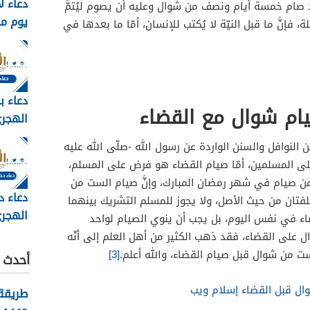
دعاء ل
ام خمسة أيام ونصف من شوال وعليه أن يصوم ليُتمَّ
يوم م
 فإنَّ ما قبل النيّة لا يُكتب للإنسان، أمّا ما بعدها في
وبالصور 6
دعاء ب
ام شوال
مع القضاء
مكتوب 
لنوافل والسنن الواردة عن رسول الله -صلّى الله عليه
2026
 المسلمين، أمّا صيام القضاء هو فرض على المسلم،
من صيام في شهر رمضان المبارك، وإنَّ صيام الست من
دعاء د
فتان من حيث الأصل، ولا يجوز للمسلم التشريك بينهما
الهجري
ء في نفس اليوم، بل يجب أن ينوي الصيام لواحد
1448
 على القضاء، فقد ذهب الكثير من أهل العلم إلى أنّه
ت من شوال قبل صيام القضاء، والله أعلم.
[3]
أحدث ا
ل قبل القضاء إسلام ويب
طريقة 