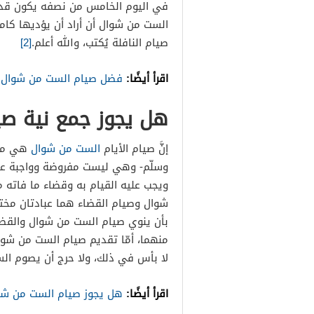
في اليوم الخامس من نصفه يكون قد ص
الست من شوال أن أراد أن يؤديها كاملة،
صيام النافلة يُكتب، والله أعلم.
[2]
اقرأ أيضًا:
فضل صيام الست من شوال
هل يجوز جمع نية
صي
إنَّ صيام الأيام
الست من شوال
هي من ا
وسلّم- وهي ليست مفروضة وواجبة على
ويجب عليه القيام به وقضاء ما فاته 
شوال وصيام القضاء هما عبادتان مختل
بأن ينوي صيام الست من شوال والقضا
منهما، أمّا تقديم صيام الست من شوال
لا بأس في ذلك، ولا حرج أن يصوم الس
اقرأ أيضًا:
هل يجوز صيام الست من شوا