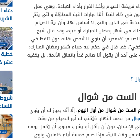
 فريضة الصيام وأخذ القرار بأداء العبادة، وهي عمل
دعاء ا
في ذلك لفظ، أمّا عبارات النية المطوّلة والتي يتمّ
الشري
تدعة في الدين والتي لا أساس لها، وأن نية الصيام
2026 مكتوب
لك في شهر رمضان المبارك أو غيره، وقد قال شيخ
الصيام: “فبمجرد أن ينوي الشخص بقلبه دون تلفظ في
يكفي”، كما قال في حكم نية صيام شهر رمضان المبارك:
خطبة 
لى أحد أن يقول أنا صائم غداً باتفاق الأئمة، بل يكفيه
عشر ذ
2026
ل ؟
 الست من شوال
شروط 
النساء ل
م الست من شوال من أول اليوم
، إلّا أنّه يجوز له أن ينوي
وال
من نصف النهار، فيُكتب له أجر الصيام من وقت
على الإنسان، دون أن يأكل أو يشرب فينوي أن يُكمل يومه
تب له من وقت النية، فإذا صام خمسة أيام كاملين، ونوى