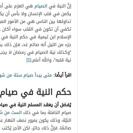
إنَّ النية في
الصيام
هي العزم على أداء
يكمن في قلب الإنسان ولا بأس أن يكون 
تداولها بين الناس هي من الأمور المب
تكفي أن تكون في القلب سواء أكان ذ
الإسلام ابن تيمية في حكم النية في 
جزء من الليل أنه صائم غد، فإن ذلك 
“
وكذلك نية الصيام في رمضان لا يجب ع
نية قلبه
“، والله أعلم.
[1]
اقرأ أيضًا:
متى يبدأ صيام ستة من شوا
حكم النية في صيام
يُفضل أن يعقد المسلم النية في صيا
صيام النافلة بما في ذلك
الست من ش
النيّة، وذلك يكون بمرور نصف النهار 
صائمًا، فإنَّ ذلك جائز، لكن الأجر يُك