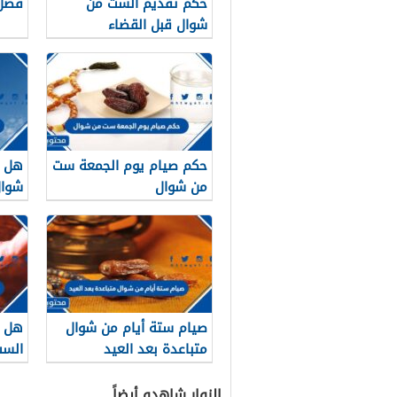
حكم تقديم الست من
فضل 
شوال قبل القضاء
حكم صيام يوم الجمعة ست
هل ي
من شوال
شوال
صيام ستة أيام من شوال
هل ي
متباعدة بعد العيد
الست
الزوار شاهدو أيضاً