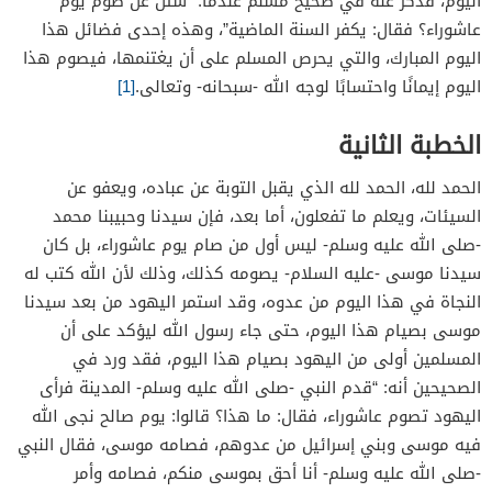
اليوم، فذكر عنه في صحيح مسلم عندما: “سئل عن صوم يوم
عاشوراء؟ فقال: يكفر السنة الماضية”، وهذه إحدى فضائل هذا
اليوم المبارك، والتي يحرص المسلم على أن يغتنمها، فيصوم هذا
اليوم إيمانًا واحتسابًا لوجه الله -سبحانه- وتعالى.
[1]
الخطبة الثانية
الحمد لله، الحمد لله الذي يقبل التوبة عن عباده، ويعفو عن
السيئات، ويعلم ما تفعلون، أما بعد، فإن سيدنا وحبيبنا محمد
-صلى الله عليه وسلم- ليس أول من صام يوم عاشوراء، بل كان
سيدنا موسى -عليه السلام- يصومه كذلك، وذلك لأن الله كتب له
النجاة في هذا اليوم من عدوه، وقد استمر اليهود من بعد سيدنا
موسى بصيام هذا اليوم، حتى جاء رسول الله ليؤكد على أن
المسلمين أولى من اليهود بصيام هذا اليوم، فقد ورد في
الصحيحين أنه: “قدم النبي -صلى الله عليه وسلم- المدينة فرأى
اليهود تصوم عاشوراء، فقال: ما هذا؟ قالوا: يوم صالح نجى الله
فيه موسى وبني إسرائيل من عدوهم، فصامه موسى، فقال النبي
-صلى الله عليه وسلم- أنا أحق بموسى منكم، فصامه وأمر