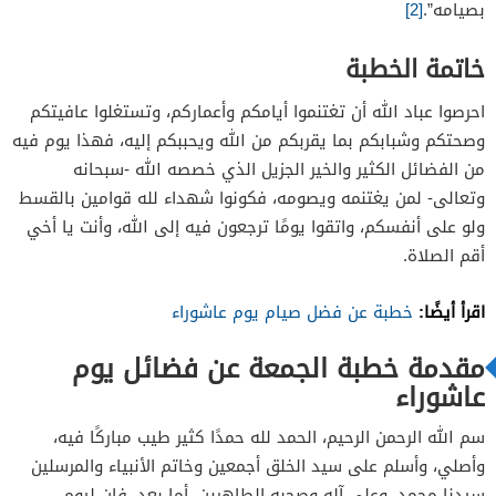
بصيامه”.
[2]
خاتمة الخطبة
احرصوا عباد الله أن تغتنموا أيامكم وأعماركم، وتستغلوا عافيتكم
وصحتكم وشبابكم بما يقربكم من الله ويحببكم إليه، فهذا يوم فيه
من الفضائل الكثير والخير الجزيل الذي خصصه الله -سبحانه
وتعالى- لمن يغتنمه ويصومه، فكونوا شهداء لله قوامين بالقسط
ولو على أنفسكم، واتقوا يومًا ترجعون فيه إلى الله، وأنت يا أخي
أقم الصلاة.
اقرأ أيضًا:
خطبة عن فضل صيام يوم عاشوراء
مقدمة خطبة الجمعة عن فضائل يوم
عاشوراء
سم الله الرحمن الرحيم، الحمد لله حمدًا كثير طيب مباركًا فيه،
وأصلي، وأسلم على سيد الخلق أجمعين وخاتم الأنبياء والمرسلين
سيدنا محمد، وعلى آله وصحبه الطاهرين، أما بعد، فإن ليوم