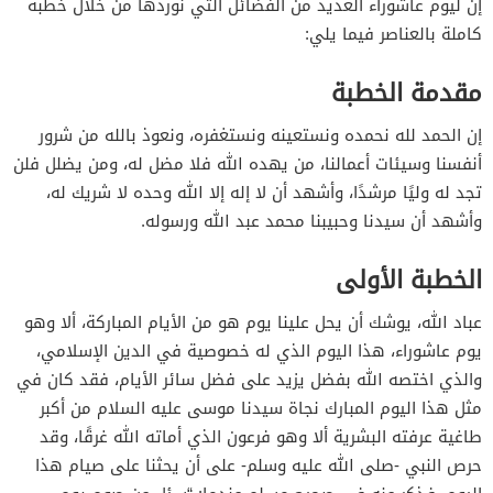
إن ليوم عاشوراء العديد من الفضائل التي نوردها من خلال خطبة
كاملة بالعناصر فيما يلي:
مقدمة الخطبة
إن الحمد لله نحمده ونستعينه ونستغفره، ونعوذ بالله من شرور
أنفسنا وسيئات أعمالنا، من يهده الله فلا مضل له، ومن يضلل فلن
تجد له وليًا مرشدًا، وأشهد أن لا إله إلا الله وحده لا شريك له،
وأشهد أن سيدنا وحبيبنا محمد عبد الله ورسوله.
الخطبة الأولى
عباد الله، يوشك أن يحل علينا يوم هو من الأيام المباركة، ألا وهو
يوم عاشوراء، هذا اليوم الذي له خصوصية في الدين الإسلامي،
والذي اختصه الله بفضل يزيد على فضل سائر الأيام، فقد كان في
مثل هذا اليوم المبارك نجاة سيدنا موسى عليه السلام من أكبر
طاغية عرفته البشرية ألا وهو فرعون الذي أماته الله غرقًا، وقد
حرص النبي -صلى الله عليه وسلم- على أن يحثنا على صيام هذا