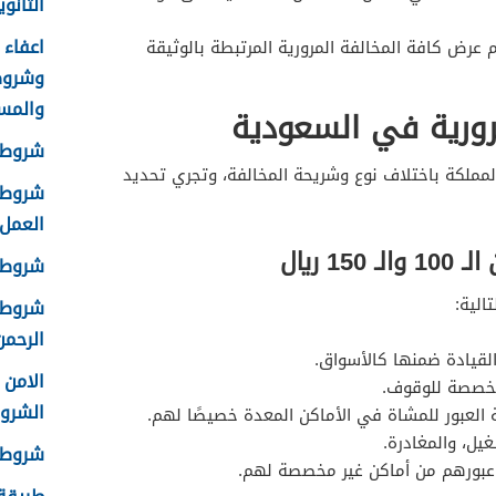
الثانوية 8
عرض كافة المخالفة المرورية المرتبطة بالوثيقة
وشروط
والمس
رورية في السعودية
شروط ا
لمملكة باختلاف نوع وشريحة المخالفة، وتجري تحديد
شروط ا
العمل 448
1 ريال
شروط ق
الية:
شروط ا
الرحمن 
لقيادة ضمنها كالأسواق.
مخصصة للوقوف.
الشرو
ة العبور للمشاة في الأماكن المعدة خصيصًا لهم.
ل، والمغادرة.
شروط ال
وعبورهم من أماكن غير مخصصة لهم.