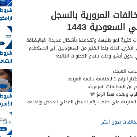
ـ 300 ريال سعودي
شروط 
الفات المرورية بالسجل
الـ 500 ريال سعودي
ارامكو
 500 ريال سعودي والـ 900 ريال
السعودية 1443
الثانوية 8
دي
ت كثيرةً لمواطنيها، وتقدمها بأشكال عديدة، فبالإضافة
600 ريال سعودي
الأخرى. لذلك يلجأ الكثير من السعوديين إلى الاستعلام
شروط 
الجدول السابع الذي يشمل غرامات تتراوح قيمتها بين الـ 5000 والـ 10000 ريال
بدون أبشر، وذلك باتباع الخطوات التالية:
الشامل
1448
ة باللغة العربية.
ب وبعده هذا الرمز “#”.
شروط
 المترتبة على صاحب رقم السجل المدني المدخل وإعلامه
الأسرة 48
خالفات بدون أبشر