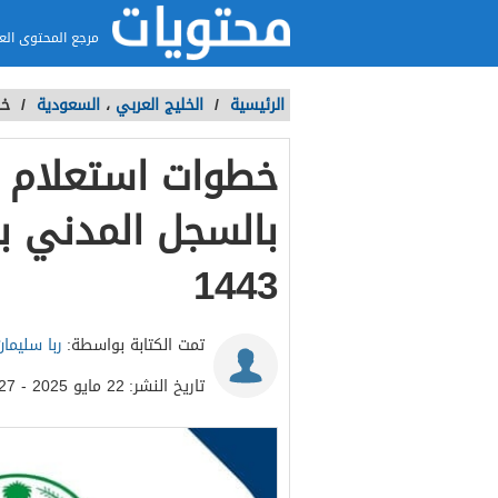
مرجع المحتوى الع
الرئيسية
/
الخليج العربي
،
السعودية
/
خط
خطوات استعلام ال
بالسجل المدني ب
1443
تمت الكتابة بواسطة:
ربا سليمان
تاريخ النشر:
22 مايو 2025 - 5:27م