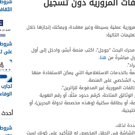
فات المرورية دون تسجيل
شروط ا
الثقافي 
لمرورية عملية بسيطة وغير معقدة، ويمكنك إنجازها خلال
يمات التالية:
شروط 
 محرك البحث “جوجل”، اكتب منصة أبشر، وادخل إلى أول
على ت
ول مباشرةً من
هنا
.
الامار
اد”.
كفيل 1448
ً بالخدمات الاستعلامية التي يمكن الاستفادة منها
ب الشخصي على المنصة.
تجارب
لفات المرورية غير المدفوعة للزائرين”.
الوفاء
الوثائق المتاحة، كرقم حدود مثلًا، أو رقم الهوية
وطرق 
قامة، أو بطاقة سكنية (وهذه مخصصة لدولة البحرين)، أو
معهم 448
يجية.
أحدث ا
ددة لذلك.
شروط 
ى الشاشة في الحقل المخصص له للتأكيد على كونك لست