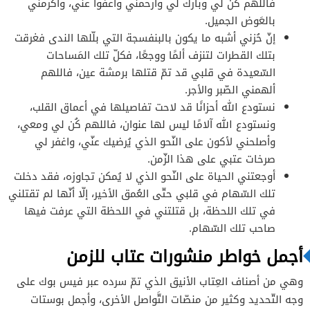
فاللهم كُن لي وبارك لي وارحمني واعفوا عنّي، وأكرمني
بالعَوض الجميل.
إنّ حُزني أشبه ما يكون بالبنفسجة التي بلّلها الندى فغرقت
بتلك القطرات لتنزف ألمًا ووجعًا، فكلّ تلك المَساحات
السّعيدة في قلبي قد تمّ قتلها برمشة عين، فاللهم
ألهمني الصّبر والأجر.
نستودع الله أحزانًا قد لاحت تفاصيلها في أعماق القلب،
ونستودع الله آلامًا ليس لها عنوان، فاللهم كُن لي ومعي،
وأصلحني لأكون على النّحو الذي يُرضيك عنّي، واغفر لي
صرخات عتبي على هذا الزّمن.
أوجعتني الحياة على النّحو الذي لا يُمكن تجاوزه، فقد دخلت
تلك السّهام في قلبي حتّى العُمق الأخير، إلّا أنّها لم تقتلني
في تلك اللحظة، بل قتلتني في اللحظة التي عرفت فيها
صاحب تلك السّهام.
أجمل خواطر منشورات عتاب للزمن
وهي من أصناف العِتاب الأنيق الذي تمّ سرده عبر فيس بوك على
وجه التّحديد وكثير من منصّات التَّواصل الأخرى، وأجمل بوستات