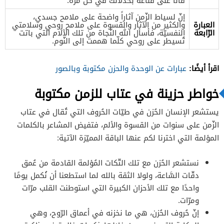
فأنا على قناعة بخذلانك في كلّ مرّة.
إنّ لسياط الزّمن آثاراً واضحة على ملامح جسدي،
العبارة
والكثير من الآثار والقسوة على ملامح روحي وسلامتي
الرّابعة
النفسيّة، فأسأل الله النّجاة من تلك الآلام التي باتت
تُسيطر على روحي كلّما هممت إلى النّوم.
اقرأ أيضًا:
عبارات عن الوحدة والحزن مكتوبة وبالصور
خواطر حزينة في عتاب للزمن مكتوبة
يستشعر الإنسان الحُزن في طيّات الحُروف التي تُقال في عتاب
الزّمن على سنوات من القسوة والألم، فتفيض المشاعر بالكلمات
المؤلمة التي اخترنا لكم عنها الباقة المميّزة الآتية:
نستشعر الحُزن مع تلك التّكات المُؤلمة القادمة من عُمق
دقّات السَّاعة، ولولا الثقة بالله لما استطعنا أن نُكمل يومًا
واحدًا مع تلك الأحزان الكبيرة التي استوطنت القلب مرّات
ومرّات.
إنّ حُروف الحُزن، هي ما نخزنه في أعماق الرّوح، وهي