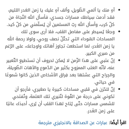
آهٍ منك يا ألمي الطّويل، وألف آهٍ عليك يا زمن الغدر اللئيم،
فقد أدمت سِياطك مسارات جسدي، فأسأل الله النّجاة من
كلّ كرب، وأسأل الله ربّ المسلمين أن يُسلّمني من كلّ كيد.
وجعًا يُسيطر على مفاصل القلب، فلا أرى سوى تلك
المساحات السّوداء التي تحتّلّ نصف روحي، ولولا رحمة الله
يا زمن الغَدر، لما استطعت تجاوز آهاتك واوجاعك، على الرّغم
من صبري الكبير.
إنّ عتبي على هذا الزّمن لا يُمكن لحروف أن تستطيع التّعبير
عنه، لأنّه العتب الممزوج بكثير من الدّموع والآهات الطّويلة،
والجِراح التي عشتها بعد فِراق الأشخاص الذين كانوا شموعًا
في حياتي.
إنّ للحُزن في قلبي مساحات كبيرة يا صغيري، فأرجو أن
تكوني على درجة من القّوة لتُنيري تلك العتمة، وتُفتحي
للشمس مسارات حتّى يُتاح لهذا القلب أن يُرى، أحبذك عاتبًا
على زمن الغَدر.
اقرأ أيضًا:
عبارات عن الصداقة بالانجليزي مترجمة