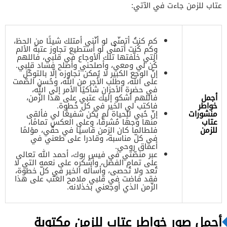
عتاب للزمن جاءت في الآتي:
كم كنتُ أتمنّى لو أنّني أمتلك شيئًا من الحظ،
وكم كُنت أتمنّى لو أستطيع تجاوز عتبة الألم
التي خلّفتها تلك الأوجاع في قلبي، فاللهم
كُن لي ومعي، وأصلحني وأصلح فساد قلبي.
إنّ الوجع الكبير لا يُمكن تجاوزه إلّا بالتوكّل
على الله، وطلب الأجر من الله، وحُسن الصّمت
في حضرة الأحزان شاكيًا الأمر إلى الله،
أجمل
فاللهم أشكو إليك عتبي على هذا الزّمن،
خواطر
فاكتب لي الخير في كل خُطوة.
منشورات
إنّ حُبي للحياة لم يكن شفيعًَا لي فألقى
عتاب
منها وجهًا مُشرقًا، وعلى العكس تمامًا،
للزمن
فلطالما كان الزمن قاسيًا في حقّي، مؤلمًا
في كلّ مناسبة، وقادرا على طعني في
أعماق روحي.
عبر منصّتي في فيس بوك، أحمد الله تعالى
على تمام الفضل، وأشكره على نعمه التي لا
تُعد ولا تُحصى، وأسأله الخير في كلّ خطوة،
فقد فاضت في قلبي ملامح العَتب على هذا
الزّمن الذي أوجعني بخذلانه.
أجمل صور خواطر عتاب للزمن مكتوبة