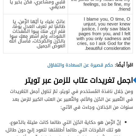
قلبي ومشاعري، فكن بخير يا
feelings, so be fine, my
صديقي.
friend.
I blame you, O time, O
عاتبٌ عليك يا أيّها الزّمن، يا
unjust, you never knew
ظالمًا لم تعرف العدل يومًا،
justice, I only saw black
فلم أرى منكَ سِوا الصّفحات
pages from you, and I felt
السّوداء، ولم أشعر معك سِوا
with you only sadness and
بالحُزن والصّرخات، فأسأل الله
cries, so I ask God for the
العوض الجميل.
beautiful consideration.
اقرأ أيضًا:
حكم قصيرة عن السعادة والتفاؤل
اجمل تغريدات عتاب للزمن عبر تويتر
ومن خِلال نافذة المُستخدم في تويتر، تمّ تناول أجمل التغريدات
في التّعبير عن الحُزن والألم، والتّعبير عن العتب الكبير للزمن بعد
سنوات من الخِذلان، وجاءت في الآتي:
إنّ الزّمن هو حكاية الحُزن التي طالما كانت مليئة بالدّموع،
هو تلك الصّرخات التي طالما أطلقتها لتعود إليّ دون طائل،