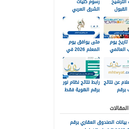
الترشيح
رسوم كليات
 القبول
الشرق العربي
 الملك خالد
1448 وكيفية
تسديد الرسوم
تاريخ يوم
متى يوافق يوم
 العالمي
المعلم 2026 في
جميع الدول
العربية
لام عن نتائج
رابط نتائج نظام نور
 برقم
برقم الهوية فقط
الهويه 1448 عبر
الان 1448
ور
لمقالات
noor.moe.g
بيانات الصندوق العقاري برقم