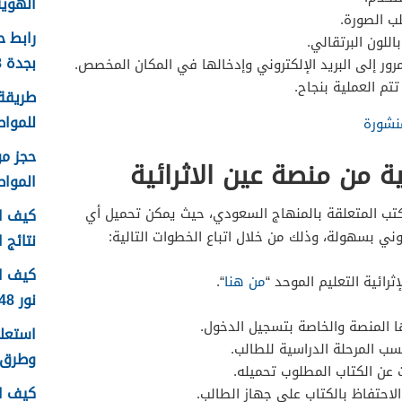
الهوية 1448 الرابط وا
ب الصورة.
رابط 
للون البرتقالي.
بجدة 1448
رور إلى البريد الإلكتروني وإدخالها في المكان المخصص.
تم العملية بنجاح.
طريقة 
للمواطن
نشورة
ة من منصة عين الاثرائية
الموا
تب المتعلقة بالمنهاج السعودي، حيث يمكن تحميل أي
كيف اع
ني بسهولة، وذلك من خلال اتباع الخطوات التالية:
نتائج اخ
كيف ا
رائية التعليم الموحد “
من هنا
“.
نور 1448
ها المنصة والخاصة بتسجيل الدخول.
ب المرحلة الدراسية للطالب.
وطرق 
ث عن الكتاب المطلوب تحميله.
كيف ا
 الاحتفاظ بالكتاب على جهاز الطالب.