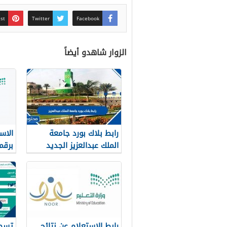
est
Twitter
Facebook
الزوار شاهدو أيضاً
رابط بلاك بورد جامعة
الاس
الملك عبدالعزيز الجديد
1448 blackboard kau
نور noor.moe.gov.sa
رابط الاستعلام عن نتائج
تسجي