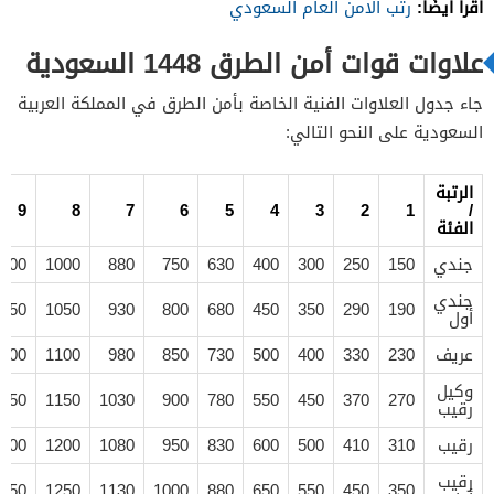
اقرأ أيضًا:
رتب الامن العام السعودي
علاوات قوات أمن الطرق 1448 السعودية
جاء جدول العلاوات الفنية الخاصة بأمن الطرق في المملكة العربية
السعودية على النحو التالي:
الرتبة
9
8
7
6
5
4
3
2
1
/
الفئة
جندي
150
250
300
400
630
750
880
1000
200
جندي
250
1050
930
800
680
450
350
290
190
أول
عريف
230
330
400
500
730
850
980
1100
300
وكيل
350
1150
1030
900
780
550
450
370
270
رقيب
رقيب
310
410
500
600
830
950
1080
1200
400
رقيب
450
1250
1130
1000
880
650
550
450
350