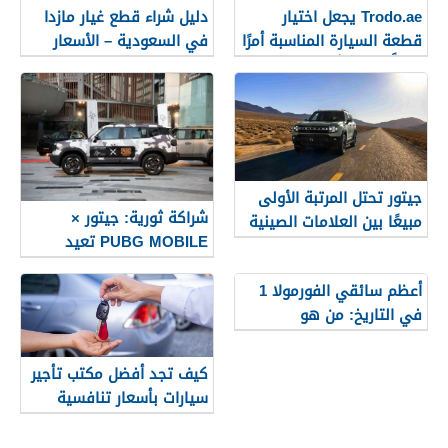
Trodo.ae يجعل اختيار
دليل شراء قطع غيار مازدا
قطعة السيارة المناسبة أمرًا
في السعودية – الأسعار
سهلًا وموثوقًا
والجودة والنصائح
جيتور تحتل المرتبة الأولى
شراكة ثورية: جيتور ×
مبيعًا بين العلامات الصينية
PUBG MOBILE تعيد
في الشرق الأوسط خلال
تحديد اتجاهات نمط الحياة
الفترة من يناير إلى أبريل
الشبابية في الشرق الأوسط
أعظم سائقي الفورمولا 1
2025
في التاريخ: من هو
الأسطورة الحقيقية؟
كيف تجد أفضل مكتب تأجير
سيارات بأسعار تنافسية
وخدمة مميزة في
السعودية