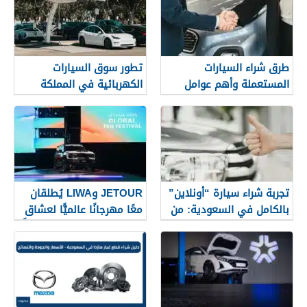
طرق شراء السيارات
تطور سوق السيارات
المستعملة وأهم عوامل
الكهربائية في المملكة
اختيار السيارة المناسبة
تجربة شراء سيارة “أونلاين”
JETOUR وLIWA يُطلقان
بالكامل في السعودية: من
معًا مهرجانًا عالميًّا لعشاق
الاختيار حتى التوصيل لباب
الطرق الوعرة، ويكتبان فصلًا
بيتك
جديدًا في تطبيق
استراتيجية Travel+ على
المستوى العالمي