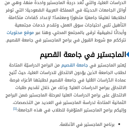
الدراسات العليا، والتي تُعد درجة الماجستير واحدةً منها، وهي من
أوائل الجامعات الحديثة في المملكة العربية السّعودية؛ التي توفر
لطلابها تعليمًا جامعيًا متطورًا ومعتمدًا؛ لإعداد كفاءات متكاملة
التأهيل تلبي احتياجات سوق العمل، وتقدم خدمات مجتمعية
وأبحاثًا تطبيقية ترقى بالمجتمع المحلي، وهنا عبر
موقع محتويات
نترككم مع شروط القبول في برامج الماجستير في جامعة القصيم.
الماجستير في جامعة القصيم
يُعتبر الماجستير في
جامعة القصيم
من البرامج الدراسيّة المتاحة
لطلاب الجامعة الذين يوّدون الالتحاق للدراسات العليا، حيث تُتيح
عمادة الدّراسات العُليا في جامعة القصيم لطلبتها الأعزاء فرصة
الالتحاق ببرامج الدراسات العليا؛ وذلك من خلال تقديم طلبات
الالتحاق على برامج الدراسات العليا لمرحلة الماجستير ضمن البرامج
الثمانية المتاحة لدراسة الماجستير في العديد من التخصصات،
[1]
وإليكم برامج الماجستير المتوّفرة للطلاب في هذه الجامعة:
برنامج الماجستير في الأنظمة.