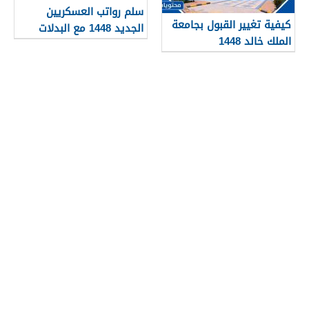
سلم رواتب العسكريين
كيفية تغيير القبول بجامعة
الجديد 1448 مع البدلات
الملك خالد 1448