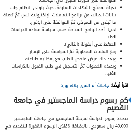
الموافقة على شروط القبول في الجامعة.
تعبئة نموذج الشهادات السابقة، حيث يتولى النظام جلب
بيانات الطالب من برنامج التعاملات الإلكترونية يُسر، ثمَّ تعبئة
ما تبقى من النموذج، ثمَّ الموافقة على الإقرار.
اختيار أحد البرامج المتاحة حسب سياسة عمادة الدراسات
العليا.
الضغط على أيقونة (التالي).
رفع الملفات المطلوبة ثمَّ الموافقة على الإقرار.
وبعد ذلك عرض ملخص الطلب مع إمكانية طباعته.
وبهذه الخطوات تمَّ التسجيل في طلب القبول بالدّراسات
العُليا.
اقرأ أيضًا:
جامعة أم القرى بلاك بورد
كم رسوم دراسة الماجستير في جامعة
القصيم
تتحدد رسوم الدراسة لمرحلة الماجستير في جامعة الماجستير
40,000 ريال سعودي، بالإضافة ةغلأى الرسوم المُقررة للتقديم في