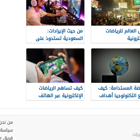
العالم للرياضات
من حيث الإيرادات:
ترونية
السعودية تستحوذ على
المرتبة الـ 19 في قطاع
الألعاب الإلكترونية
اضة المستدامة: كيف
كيف تساهم الرياضات
 التكنولوجيا أهداف
الإلكترونية عبر الهاتف
اد الكربوني
المحمول في توليد الدخل
في البلدان النامية
من نحن
سياسة 
فريق م