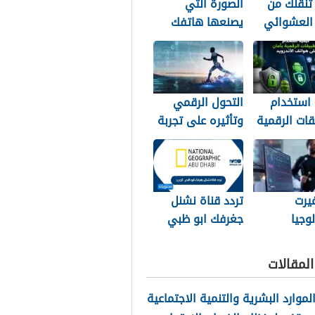
تنقلك من
الصورة التي
 العشوائي
يصنعها هاتفك
منافسة
خلف ظهرك
 استخدام
التحول الرقمي
قات الرقمية
وتأثيره على تجربة
 على هواتف
عشاق الرياضة في
يد
الجزائر
يرت
تردد قناة نشنل
لوجيا
جغرفك ابو ظبي
ة طريقة
2026 الجديد
 المصريين
لمقالات
ة
الموارد البشرية والتنمية الاجتماعية