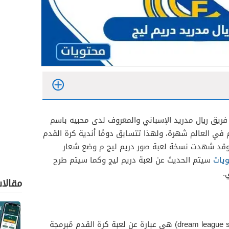
ر فريق ريال مدريد الإسباني والمعروف لدى محبيه باسم
م في العالم شهرة، ولهذا تتسابق دومًا أندية كرة القدم
 وقد شهدت نسخة لعبة صور دريم ليج م وضع شعار
يات
سيتم الحديث عن لعبة دريم ليج وكما سيتم طرح
.
مقالا
إنَّ دريم ليج سوكر وبالإنجليزية (dream league soccer)‏ هي عبارة عن لعبة كرة القدم مُبرمجة