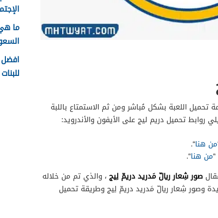
الإجتما
ما هي
السعودية
افضل ا
للبنات 1448
 تحميل اللعبة بشكل مُباشر ومن ثم الاستمتاع باللبة
ي روابط تحميل دريم ليج على الأيفون والأندرويد:
من هنا
“.
“
من هنا
“.
صور شِعار ريالّ مَدريد دريمّ لِيج
مقال
، والذي تم من خلاله
 وصور شِعار ريالّ مَدريد دريمّ لِيج وطريقة تحميل