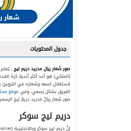
جدول المحتويات
صور شعار ريال مدريد دريم ليج
، يُعتب
(الملكي) هو أحد أكثر أندية كرة القد
لاستغلال اسمه وشعاره في الترويج،
الفريق بشكل رسمي، وفي
موقع محتو
صور شِعار ريالّ مَدريد دريمّ لِيج الرسمي
دريم ليج سوكر