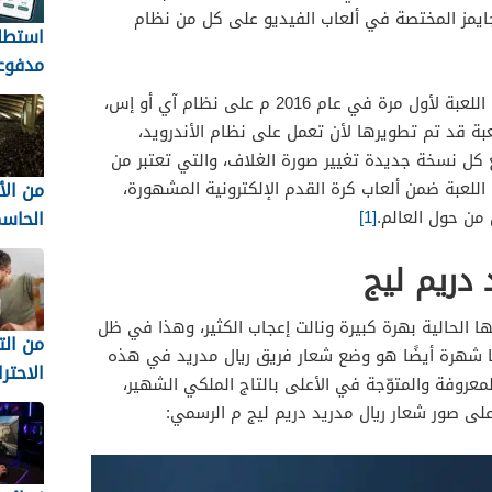
مز المختصة في ألعاب الفيديو على كل من نظام
استطل
مدفوع
السعو
رويد الآي أو إس، وقد تم إطلاق هذه اللعبة لأول مرة في عام 2016 م على نظام آي أو إس،
تكسب 
عبة قد تم تطويرها لأن تعمل على نظام الأندرويد،
iPolls
 كل نسخة جديدة تغيير صورة الغلاف، والتي تعتبر من
من ال
ه اللعبة ضمن ألعاب كرة القدم الإلكترونية المشهورة،
الحاس
من حول العالم.
[1]
المفاج
 دريم ليج
أكثر 
الحالية بهرة كبيرة ونالت إعجاب الكثير، وهذا في ظل
لا تُن
من ال
ها شهرة أيضًا هو وضع شعار فريق ريال مدريد في هذه
الاحتر
لمعروفة والمتوّجة في الأعلى بالتاج الملكي الشهير،
لى صور شعار ريال مدريد دريم ليج م الرسمي:
للمست
السوري