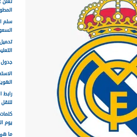
تعلن ع
المطور 
السعو
التعليم f
جدول ع
الاستع
الهوية 48
رابط ا
للنقل 1448 في الرياض
يوم الم
ما هي