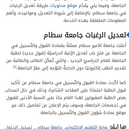
الجامعة، وفيما يلي يقدّم
موقع محتويات
طريقة تعديل الرغبات
في جامعة سطام، بالإضافة إلى شروط التعديل، ومواعيده، وأهم
المعلومات المتعلقة بهذه الخدمة.
تعديل الرغبات جامعة سطام
أعلنت جامعة الأمير سطام ممثلةً بعمادة القبول والتّسجيل في
الجامعة عن فتح باب تَعديل الرّغبة الدراسيّة (قبول جديد) لطلبة
الجامعة للعام الدراسيّ الجديد ، والتي تُمكّن الطالب والطالبة من
[1]
تقديم الطلب إلكترونيًا دون الحاجةّ للتوّجه إلى مقرّ الجامعة.
كما أكّدت عمادة القبول والتّسجيل في جامعة سطام عن تأكيد
قبول الطلبة اعتمادًا على المقاعد الشاغرة، وذلك في حال انسحاب
بعض الطلبة المقبولين لهذا العام بناءً على النسبة الأدنى للقبول
في تخصصات الجامعة، وسوف يتم الإعلان عن تفاصيل ذلك عبر
موقع عمادة شؤون القبول والتّسجيل بالجامعة.
اقرأ أيضًا
:
بوابة التعليم الإلكتروني جامعة سطام .. تسجيل الدخول