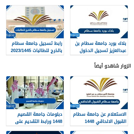
بلاك بورد جامعة سطام بن
رابط تسجيل جامعة سطام
عبدالعزيز تسجيل الدخول
بالخرج للطالبات 2023/1445
blackboard psau
الزوار شاهدو أيضاً
الاستعلام عن جامعة سطام
دبلومات جامعة القصيم
القبول الالحاقي 1448
1448 ورابط التقديم على
دبلومات جامعة القصيم