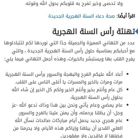
ولا تحصى وخير تفرح به قلوبكم بحول الله وقوته.
اقرأ أيضًا:
صحة دعاء السنة الهجرية الجديدة
تهنئة رأس السنة الهجرية
عدد من التهاني المميزة والجميلة جدًا التي نوردها لكم لتتبادلوها
مع أحبابكم بمناسبة حلول رأس السنة الهجرية الجديدة ، والتي
يفرح القلب بها ويستبشر بالخيرات، وهذه أجمل التهاني فيما يلي:
أعاد الله عليكم الفرح والبهجة والسرور برأس السنة الهجرية
مرات ومرات بالخير والمسرات يا أغلى الناس على القلب.
كل عام وأنتم بخير وأنتم الخير ولكم كل الخير إن شاء الله
بحلول رأس السنة الهجرية.
عام يمضي وعام يأتي ونحن بين هذا وذاك ندعو الله -عز
وجل- أن يظلنا برحمته، وأن يمنن علينا بالفرح والسرور.
عام هجري جديد يحمل أيام مباركات صالحات نسأل الله
العلي القدير أن يبلغنا وإياكم هذه الأيام، ولا يحرمنا من
فضلها لا فاقدين ولا مفقودين.