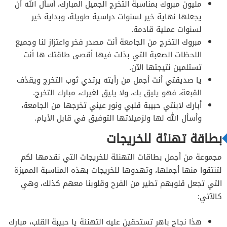
مليون مبروك بمناسبة التخرج الجميل المبارك، أسأل الله أن
يجعلها نهاية خير لسنوات دراسية طويلة، وبداية خير
لسنوات عملية قادمة.
مبروك التخرج من الجامعة أنت مصدر فخر واعتزاز لنا وجميع
اللحظات الصعبة التي بذلت فيها أقصى طاقتك ها أنت
تستلمين نتيجتها الآن.
يا صديقتي أنت أجمل من رأيته يرتدي ثوب التخرج ويقذف
القبعة، فهو يليق بك، ولا يليق لغيرك، مبارك التخرج.
أبارك لابنتي حبيبة قلبي ونور عيني تخرجها من الجامعة،
وأسأل الله لها ولزميلاتها التوفيق في قابل الأيام.
بطاقة تهنئة للخريجات
مجموعة من أجمل بطاقات التهنئة للخريجات التي نقدمها لكم
لتنتقوا منها أجملها، وتهدوها للخريجات بهذه المناسبة المميزة
التي تجعل قلوبهم تطير من الفرح وقلوبنا معهم كذلك، وهي
كالآتي:
هذا نجاح باهر تستحقين عليه التهنئة يا حبيبة القلب، مبارك