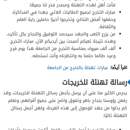
فأنت أهل لهذه التهنئة ومصدر فخر لنا جميعًا.
مبارك التخرج لجميع الطالبات اللاتي جهدا في المذاكرة،
وحققوا أفضل النتائج، وتخرجوا أخيرًا حاملين راية العلم
والثقافة.
من يزرع التعب والجهد سيحصد التوفيق والنجاح بكل تأكيد،
وهذه نتيجة تعبكم أصبحت بين أيديكم الآن، مبارك التخرج.
ألف ألف مبروك بمناسبة التخرج من الجامعة هذا يوم فرح
وعيد طالما حلمنا به وانتظرناه وأنت تستحقه.
اقرأ أيضًا:
عبارات تهنئة بالتخرج من الجامعة
رسالة تهنئة للخريجات
يحرص الكثير منا على أن يرسل بأجمل رسائل التهنئة للخريجات، وقد
رفعن رؤوسنا بنجاح باهر وتفوق واضح على جميع أقرانهم، ونعلم
كم بذلوا من جهد للوصول إلى هذه الفرحة، ولهن أجمل رسائل
التهنئة تاليًا:
مبارك التخرج يا أجمل الناس، بالفعل أثلجت صدورنا، وأدخلت