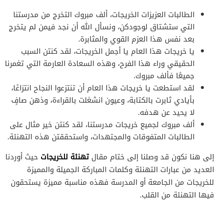
الطالبات العزيزات الخريجات، ألف مبروك التخرج من مدرستنا
التي ستشتاق لوجودكن، ونسأل الله أن نجد فيمن لم يتخرج
بعد نفس هذا العزم القوي والمثابرة.
يا خريجات هذا العام يا أجمل الخريجات، لقد كنتن السبب
الحقيقي وراء هذا الفرح، وهذه السعادة العارمة التي تغمرنا
جميعًا فألف مبروك.
لقد استطعت يا خريجات هذا العام أن تنتزعوا النجاح انتزاعًا،
بأيادي ثابرت بالكتابة، وعيون انشغلت بالقراءة، وذهن صافٍ
لا يحيد عن هدفه.
ألف مبروك لجميع خريجات مدرستنا، لقد كنتن خير مثال على
الطالبات المتفوقات والمجتهدات، واستحققتن هذه التهنئة.
تهنئة للخريجات
إلى هنا نكون قد وصلنا إلى ختام مقال
حيث أوردنا
العديد من عبارات التهنئة وكلمات المباركة الجميلة والمميزة
للخريجات من الجامعة أو المدرسة فهذه مناسبة مميزة يستحقون
فيها التهنئة من القلب.