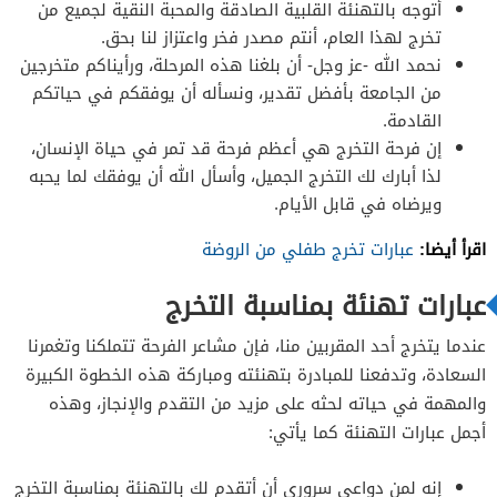
أتوجه بالتهنئة القلبية الصادقة والمحبة النقية لجميع من
تخرج لهذا العام، أنتم مصدر فخر واعتزاز لنا بحق.
نحمد الله -عز وجل- أن بلغنا هذه المرحلة، ورأيناكم متخرجين
من الجامعة بأفضل تقدير، ونسأله أن يوفقكم في حياتكم
القادمة.
إن فرحة التخرج هي أعظم فرحة قد تمر في حياة الإنسان،
لذا أبارك لك التخرج الجميل، وأسأل الله أن يوفقك لما يحبه
ويرضاه في قابل الأيام.
اقرأ أيضا:
عبارات تخرج طفلي من الروضة
عبارات تهنئة بمناسبة التخرج
عندما يتخرج أحد المقربين منا، فإن مشاعر الفرحة تتملكنا وتغمرنا
السعادة، وتدفعنا للمبادرة بتهنئته ومباركة هذه الخطوة الكبيرة
والمهمة في حياته لحثه على مزيد من التقدم والإنجاز، وهذه
أجمل عبارات التهنئة كما يأتي:
إنه لمن دواعي سروري أن أتقدم لك بالتهنئة بمناسبة التخرج