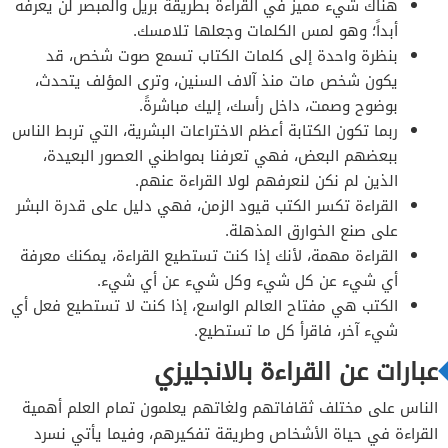
هناك شيء مميز في القراءة بطريقة بريل والمبصر لن يعرفه
أبداً؛ وهو لمس الكلمات وجعلها تلامسك.
بنظرة واحدة إلى كلمات الكتاب تسمع صوت شخص، قد
يكون شخص مات منذ آلاف السنين، وترى المؤلف يتحدث،
بوضوح وصمت، داخل رأسك، إليك مباشرةً.
ربما تكون الكتابة أعظم الاختراعات البشرية، التي تربط الناس
ببعضهم البعض، فهي تعرفنا بمواطني العصور البعيدة،
الذين لم نكن لنعرفهم لولا القراءة عنهم.
القراءة تكسر الكتب قيود الزمن، فهي دليل على قدرة البشر
على صنع الخوارق المذهلة.
القراءة مهمة، لأنك إذا كنت تستطيع القراءة، يمكنك معرفة
أي شيء عن كل شيء وكل شيء عن أي شيء.
الكتب هي مفتاح العالم الواسع، إذا كنت لا تستطيع فعل أي
شيء آخر، فاقرأ كل ما تستطيع.
عبارات عن القراءة بالانجليزي
الناس على مختلف ثقافاتهم ولغاتهم يعلمون تمام العلم أهمية
القراءة في حياة الأشخاص وطريقة تفكيرهم، وفيما يأتي نسرد