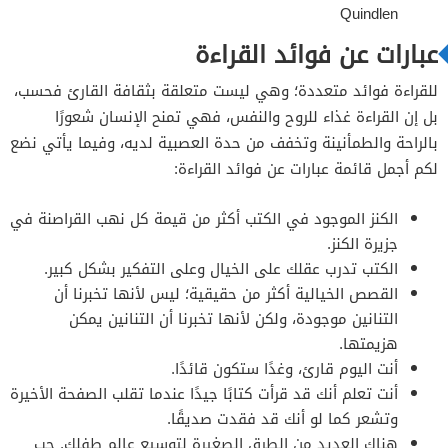
Quindlen
عبارات عن فوائد القراءة
للقراءة فوائد متعددة؛ وهي ليست متعلقة بثقافة القارئ فحسب،
بل إن القراءة غذاء للروح والنفس، فهي تمنح الإنسان شعورًا
بالراحة والطمأنينة وتخفف من حدة العصبية لديه، وفيما يأتي نضع
لكم أجمل قائمة عبارات عن فوائد القراءة:
الكنز الموجود في الكتب أكثر من قيمة كل نهب القراصنة في
جزيرة الكنز.
الكتب تدرب عقلك على الخيال وعلى التفكير بشكل كبير.
القصص الخيالية أكثر من حقيقية؛ ليس لأنها تخبرنا أن
التنانين موجودة، ولكن لأنها تخبرنا أن التنانين يمكن
هزيمتها.
أنت اليوم قارئ، وغدًا ستكون قائدًا.
أنت تعلم أنك قد قرأت كتابًا جيدًا عندما تقلب الصفحة الأخيرة
وتشعر كما لو أنك قد فقدت صديقًا.
هناك العديد من الطرق الصغيرة لتوسيع عالم طفلك. حب