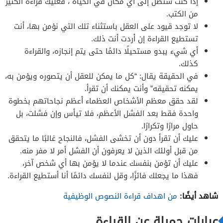
إذا كنت ستصل إلى أي مكان في الحياة ، فعليك قراءة الكثير
من الكتب.
لا توجد قيود على العقل باستثناء تلك التي نؤمن بها، أنت
تستطيع القراءة إن أردت أنت ذلك.
أي شيء يبدو مستحيلًا دائمًا حتى يتم إنجازه، والقراءة
كذلك.
في الحقيقة يقال: “كل ما يمكن للعقل أن يتصوره ويؤمن به،
يمكنه تحقيقه” وأنت يمكنك أن تقرأ.
لقد حقق معظم الأشخاص العظماء أعظم نجاحاتهم بخطوة
واحدة فقط بعد الفشل الأعظم، فلا تيأس وإن فشلت، بل
حاول مرارًا وتكرارًا.
عليك أن تقرأ دون أن تخشى الفشل، فالنجاح غالبًا ما يتحقق
من قبل أولئك الذين لا يعرفون أن الفشل أمر لا مفر منه.
عليك أن تؤمن بنفسك عندما لا يؤمن بها أي شخص آخر،
فهذا ما يجعلك فائزًا، وقل لنفسك دائمًا أنا أستطيع القراءة.
شاهد أيضًا:
من اهداف قراءة النصوص الوظيفية
عبارات جميلة عن القراءة