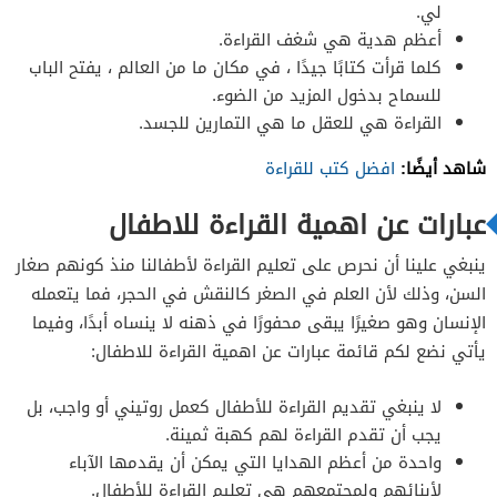
لي.
أعظم هدية هي شغف القراءة.
كلما قرأت كتابًا جيدًا ، في مكان ما من العالم ، يفتح الباب
للسماح بدخول المزيد من الضوء.
القراءة هي للعقل ما هي التمارين للجسد.
شاهد أيضًا:
افضل كتب للقراءة
عبارات عن اهمية القراءة للاطفال
ينبغي علينا أن نحرص على تعليم القراءة لأطفالنا منذ كونهم صغار
السن، وذلك لأن العلم في الصغر كالنقش في الحجر، فما يتعمله
الإنسان وهو صغيرًا يبقى محفورًا في ذهنه لا ينساه أبدًا، وفيما
يأتي نضع لكم قائمة عبارات عن اهمية القراءة للاطفال:
لا ينبغي تقديم القراءة للأطفال كعمل روتيني أو واجب، بل
يجب أن تقدم القراءة لهم كهبة ثمينة.
واحدة من أعظم الهدايا التي يمكن أن يقدمها الآباء
لأبنائهم ولمجتمعهم هي تعليم القراءة للأطفال.