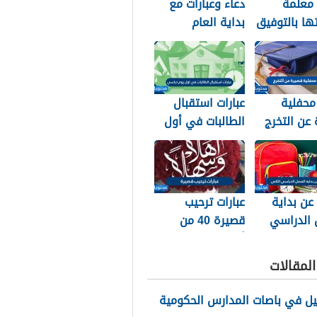
 معلمة
دعاء وعبارات مع
تها بالتوفيق
بداية العام
ح والتخرج
الهجري الجديد
1448
محفلية
عبارات استقبال
عن التخرج
الطالبات في أول
يوم دراسي 1448
 عن بداية
عبارات ترحيب
 الدراسي
قصيرة 40 من
1
أجمل عبارات ترحيب
للأحباب والأصدقاء
لمقالات
2026
يل في باصات المدارس الحكومية