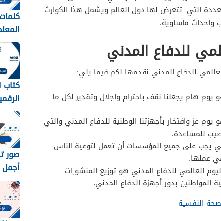
تعددة التي تتعرض لها دول العالم ويشمل هذا الكوارث
كلمات 
ب وأحداث مأساوية.
عبارات
المي للدفاع المدني
المعلم
1448
لعالمي للدفاع المدني نقدمها لكم فيما يلي:
كتاب ا
و يوم هام يجعلنا نقف باحترام وإجلال وتقدير لكل ما
الرقمي
متوسط 8
 يوم عز وافتخار بأجهزتنا الوطنية للدفاع المدني والتي
يب للمساعدة.
ني يجب على جميع المؤسسات أن تعمل لتوعية الناس
ي عملها.
أجمل خ
ليوم العالمي للدفاع المدني هو توزيع المنشورات
رمزيات
 المواطنين بدور أجهزة الدفاع المدني.
مبروك 
صحة النفسية
1448