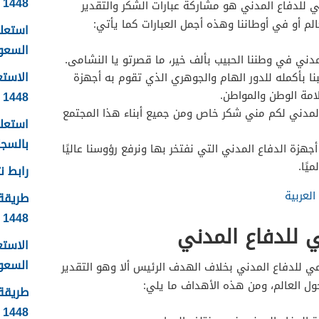
1448
ي للدفاع المدني هو مشاركة عبارات الشكر والتقدير
الم أو في أوطاننا وهذه أجمل العبارات كما يأتي:
استعلا
السعودية 1448 ال
دني في وطننا الحبيب بألف خير، ما قصرتو يا النشامى.
الاستع
 بأكمله للدور الهام والجوهري الذي تقوم به أجهزة
امة الوطن والمواطن.
1448
لمدني لكم مني شكر خاص ومن جميع أبناء هذا المجتمع
استعلا
بالسجل 
هزة الدفاع المدني التي نفتخر بها ونرفع رؤوسنا عاليًا
يًا.
رابط نت
العربية
طريقة 
1448
 للدفاع المدني
الاست
السعودية
مي للدفاع المدني بخلاف الهدف الرئيس ألا وهو التقدير
ول العالم، ومن هذه الأهداف ما يلي:
طريقة 
1448