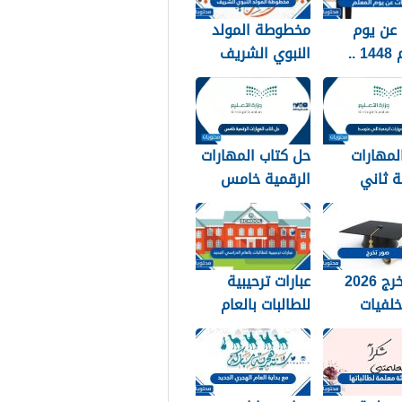
عن يوم
مخطوطة المولد
المعلم 1448 ..
النبوي الشريف
 عن يوم
2026 جديدة
 مكتوبة
لمهارات
حل كتاب المهارات
ة ثاني
الرقمية خامس
144
1448
صور تخرج 2026
عبارات ترحيبية
لفيات
للطالبات بالعام
 استكرات
الدراسي الجديد
التخرج
1448 بالصور