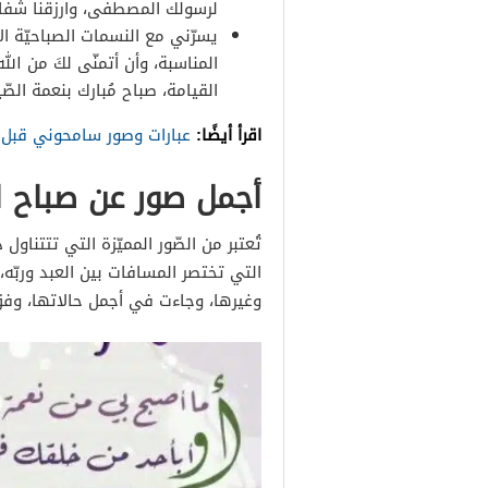
لرسولك المصطفى، وارزقنا شفاع
يسرّني مع النسمات الصباحيّة ال
المناسبة، وأن أتمنّى لكَ من الل
القيامة، صباح مُبارك بنعمة الصّ
اقرأ أيضًا:
عبارات وصور سامحوني قبل
أجمل صور عن صباح 
تُعتبر من الصّور المميّزة التي تتتنا
التي تختصر المسافات بين العبد ورب
وغيرها، وجاءت في أجمل حالاتها، وفق