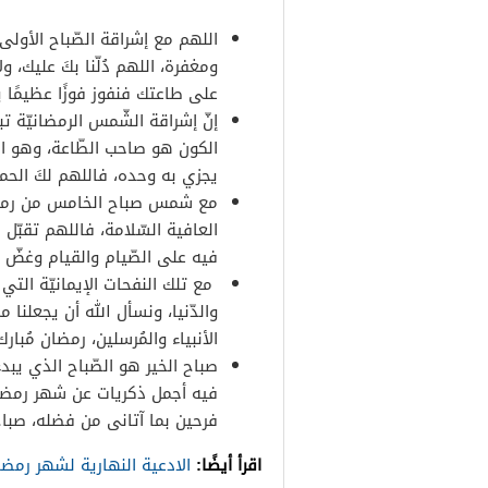
اللهم مع إشراقة الصّباح الأول
ومغفرة، اللهم دُلّنا بكَ عليك، ول
على طاعتك فنفوز فوزًا عظيمًا ي
إنّ إشراقة الشّمس الرمضانيّة ت
الكون هو صاحب الطّاعة، وهو المق
يجزي به وحده، فاللهم لكَ الحم
مع شمس صباح الخامس من رمضان 
العافية السّلامة، فاللهم تقبّل 
فيه على الصّيام والقيام وغضّ 
مع تلك النفحات الإيمانيّة التي
والدّنيا، ونسأل الله أن يجعلنا 
الأنبياء والمُرسلين، رمضان مُبارك
صباح الخير هو الصّباح الذي يبد
فيه أجمل ذكريات عن شهر رمضان ا
فرحين بما آتانى من فضله، صباح 
اقرأ أيضًا:
الادعية النهارية لشهر رمض