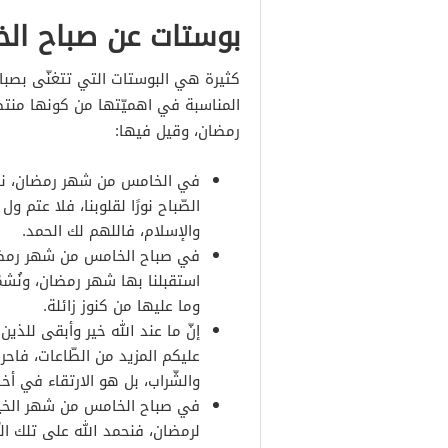
بوستات عن صباح ال
كثيرة هي البوستات التي تتغنّى بصب
المناسبة في اهميّتها من كونها منتص
رمضان، وقيل فيها:
في الخامس من شهر رمضان، نسأ
الصّباح نورًا لقلوبنا، فلا عتم و
والإسلام، فاللهم لك الحمد.
في صباح الخامس من شهر رمضان،
استقبلنا بها شهر رمضان، ونُشمّ
وما عليها من كنوز زائلة.
إنّ ما عند الله خير وأبقى للذ
عليكم المزيد من الطّاعات، فاحرص
والشّراب، بل هو الارتقاء في أخل
في صباح الخامس من شهر الخير
لرمضان، فنحمد الله على تلك النّف