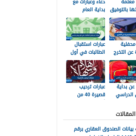
 معلمة
دعاء وعبارات مع
تها بالتوفيق
بداية العام
ح والتخرج
الهجري الجديد
1448
محفلية
عبارات استقبال
عن التخرج
الطالبات في أول
يوم دراسي 1448
 عن بداية
عبارات ترحيب
 الدراسي
قصيرة 40 من
1
أجمل عبارات ترحيب
للأحباب والأصدقاء
لمقالات
2026
بيانات الصندوق العقاري برقم