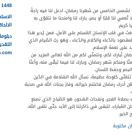
1448
ى لشمس الخامس من شهرنا رمضان، ادعل لنا فيه راحةً
الاستع
ا تُعمي لنا قلبًا أو بصر، بارك لنا وامنحنا ما نتقوّى به
الالحاقي 
ا كريم.
بعث في قلب الإنسان المُسلم على الأمل، فمن يُدير هذا
صود بالدّعاء والكلام والدّعاء ، وهو ربّ الصّيام الذي
التقدي
د على نعمة الإسلام.
s.com
نُبارك لكم، ونتمنّى لكم من الله تعالى المزيد من
منّا ومنكم شهر رمضان، وبارك لنا فيما تبقّى منه، وأعنّا
البصر وحفظ اللسان.
 تتغنّى كلوحة عظيمة، نسأل الله السّلامة في الدّين
ممّن أدرك رمضان فاغتنم خيراته، وفاز بجنات الله في صحبة
.
ء بصلاة الفجر، ونفحات السّحور، هو الصّباح الذي نصنع
لمُبارك، لتبقى في ذاكرتنا إلى الأبد حتّى نلقى الله،
الخير.
ان مكتوبة