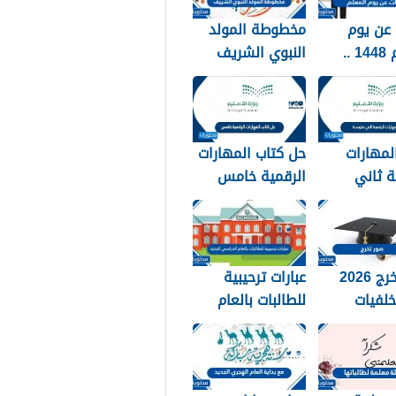
عن يوم
مخطوطة المولد
المعلم 1448 ..
النبوي الشريف
 عن يوم
2026 جديدة
 مكتوبة
لمهارات
حل كتاب المهارات
ة ثاني
الرقمية خامس
144
1448
صور تخرج 2026
عبارات ترحيبية
لفيات
للطالبات بالعام
 استكرات
الدراسي الجديد
التخرج
1448 بالصور