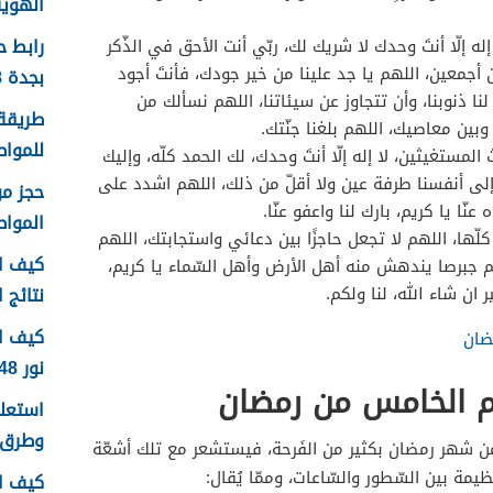
الهوية 1448 الرابط وا
رابط 
إله إلّا أنتَ وحدك لا شريك لك، ربّي أنت الأحق في الذّكر
ن أجمعين، اللهم يا جد علينا من خير جودك، فأنتَ أجود
بجدة 1448
نا ذنوبنا، وأن تتجاوز عن سيئاتنا، اللهم نسألك من
طريقة 
وبين معاصيك، اللهم بلغنا جنّتك.
للمواطن
 المستغيثين، لا إله إلّا أنتَ وحدك، لك الحمد كلّه، وإليك
ا إلى أنفسنا طرفة عين ولا أقلّ من ذلك، اللهم اشدد على
نّا يا كريم، بارك لنا واعفو عنّا.
الموا
ّها، اللهم لا تجعل حاجزًا بين دعائي واستجابتك، اللهم
كيف اع
هم جبرصا يندهش منه أهل الأرض وأهل السّماء يا كريم،
نتائج اخ
ان شاء الله، لنا ولكم.
كيف ا
ضان
نور 1448
وم الخامس من رمضان
وطرق 
ن شهر رمضان بكثير من الفَرحة، فيستشعر مع تلك أشعّة
ظيمة بين السّطور والسّاعات، وممّا يُقال:
كيف ا