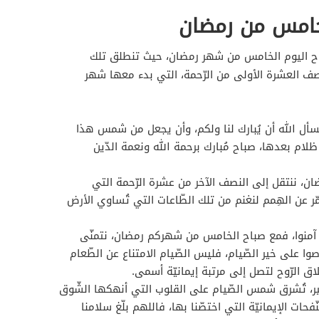
خامس من رمضان
اح اليوم الخامس من شهر رمضان، حيث تنطلق تلك
ف العشرة الأولى من الرّحمة، التي بدء معها شهر
ل الله أن يُبارك لنا ولكم، وأن يجعل من شمس هذا
ل ظلام بعدها، صباح مُبارك برحمة الله ونعمة الدّين
 ننتقل إلى النصف الآخر من عشرة الرّحمة التي
ر عن الهِمم لنغنم من تلك الطّاعات التي تُساوي الأرض
ين آمنوا، فمع صباح الخامس من شهركم رمضان، نتمنّى
وا على خير الصّيام، فليس الصّيام الامتناع عن الطّعام
اق الرّوح لتصل إلى مرتبة إيمانيّة أسمى.
، تُشرق شمس الصّيام على القلوب التي أنهكها الشّوق
حات الإيمانيّة التي اختصّنا بها، فاللهم بلّغ سلامنا