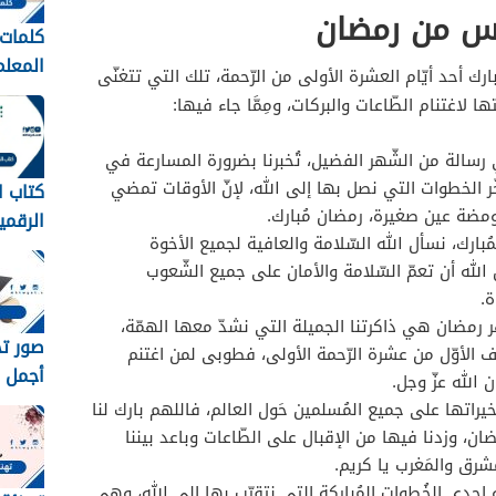
مس من رمضان
كلمات 
ارك أحد أيّام العشرة الأولى من الرّحمة، تلك التي تتغنّى
عبارات
لاغتنام الطّاعات والبركات، ومِمَّا جاء فيها:
المعلم
1448
سالة من الشّهر الفضيل، تُخبرنا بضرورة المسارعة في
خّر الخطوات التي نصل بها إلى الله، لإنّ الأوقات تمضي
كتاب ا
 ومضة عين صغيرة، رمضان مُبارك.
الرقمي
ارك، نسأل الله السّلامة والعافية لجميع الأخوة
متوسط 8
لله أن تعمّ السّلامة والأمان على جميع الشّعوب
ة.
رمضان هي ذاكرتنا الجميلة التي نشدّ معها الهمّة،
ف الأوّل من عشرة الرّحمة الأولى، فطوبى لمن اغتنم
أجمل خ
 الله عزّ وجل.
رمزيات
يراتها على جميع المُسلمين حَول العالم، فاللهم بارك لنا
مبروك 
، وزدنا فيها من الإقبال على الطّاعات وباعد بيننا
1448
شرق والمَغرب يا كريم.
حدى الخُطوات المُباركة التي نتقرّب بها إلى الله، وهي