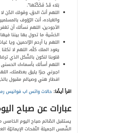
بَلاء قَدْ فَكَكْتَها”.
اللهم أنتَ الحق، وقولك الحٌن لا 
والعَباده، أنت الرّؤوف بالمسلمي
الأجودين، اللهم نسألك أن تغفر ل
الخشية ما تحول بها بيننا فيها 
اللهم يا أرحم الرّاحمين، ويا غياث
يعود الملك كلّه، اللهم لا تكلن
قلوبنا لنكون بالشّكل الذي ترضاه ع
اللهم أسألك بأسماءك الحسنى كل
اجبرني جبرًا يليق بعظمتك، الل
افطار هني وصيالم مقبول بالخير 
اقرأ أيضًا:
حالات واتس اب فوانيس رم
عبارات عن صباح الي
يستقبل الصّائم صباح اليوم الخامس م
الشّمس الجميلة النّفحات الإيمانيّة الع