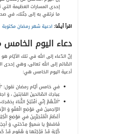
إحدى المسارات العظيمة التي تزيدنا
ما نرتقي به إلى جنّتك، في صحبة
اقرأ أيضًا:
ادعية شهر رمضان مكتوبة
دعاء اليوم الخامس 
إنّ الدّعاء إلى الله في تلك الأيّام هو أ
الصّائم إلى الله تعالى، وهي إحدى الطّرق
أدعية اليوم الخامس هي:
في خامس أيّام رمضان نقول: “اَللّهُم
عِبادِكَ الصّالحينَ القانِتينَ ، وَ اجعَلن
“اَللّـهُمَّ إنّي اَفْتَتِحُ الثَّناءَ بِحَمْدِكَ
الرّاحِمينَ في مَوْضِعِ الْعَفْوِ وَ الرَّحْ
أعْظَمُ الْمُتَجَبِّرِينَ في مَوْضِعِ الْكِب
فَاسْمَعْ يا سَميعُ مِدْحَتي، وَ أجِبْ 
كُرْبَة قَدْ فَرَّجْتَها وَ هُمُوم قَدْ كَشَ