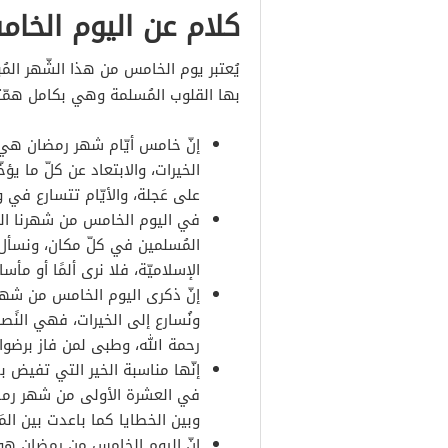
كلام عن اليوم الخا
يُعتبر يوم الخامس من هذا الشّهر المُب
بها القلوب المُسلمة وهي بكامل همّتها 
إنّ خامس أيّام شهر رمضان هي ر
الخيرات، والابتعاد عن كلّ ما يؤ
على عَجلة، والأيّام تتسارع في
في اليوم الخامس من شهرنا المُب
المُسلمين في كلّ مكان، ونسأل ا
الإسلاميّة، فلا نرى ألمًا أو مأسا
إنّ ذكرى اليوم الخامس من شهر 
ونُسارع إلى الخيرات، فهي النًص
رحمة الله، وطبى لمن فاز برضوان
إنّها مناسبة الخير التي تفيض بخ
في العشرة الأولى من شهر رمضان
وبين الخطايا كما باعدت بين المَ
إنّ اليوم الخامس من رمضان هو إ