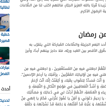
تهنئة
 قُربًا بالله العزيز الجبّار، فاللهم اكتب لنا من الطَّاعات
لطالبا
 الرسّول الأكرم.
والنجا
2026
من رمضان
خطبة 
قصيرة 
حد النِعم الجزيلة والطّاعات المُباركة التي يتقرّب به
2026
 الأقصر بين العَبد وربّه، فلا حاجز بينهم أبدًا، وأبرز
عبارات
َّ اجعَلني فيهِ مِنَ المُستَغْفِرينَ ، وَ اجعَلني فيهِ مِن
الفصل
ي فيهِ مِن اَوْليائِكَ المُقَرَّبينَ ، بِرَأفَتِكَ يا اَرحَمَ الرّاحمينَ”.
الثاني 448
، وَ أنْتَ مُسَدِّدٌ لِلصَّوابِ بِمَّنِكَ، وَ أيْقَنْتُ إنَّكَ أنْتَ اَرْحَمُ
مَةِ، وَ أشَدُّ الْمُعاقِبينَ في مَوْضِعِ النَّكالِ وَ النَّقِمَةِ، وَ
أحدث ا
ْرياءِ وَ الْعَظَمَةِ، اللّـهُمَّ أذِنْتَ لي في دُعائِكَ وَ مَسْأَلَتِكَ
يا رَحيمُ دَعْوَتي، وَ أقِلْ يا غَفُورُ عَثْرَتي، فَكَمْ يا إلهي مِنْ
تحديث 
فْتَها، وَ عَثْرَةٍ قَدْ أقَلْتَها، وَ رَحْمَة قَدْ نَشَرْتَها، وَ حَلْقَةِ