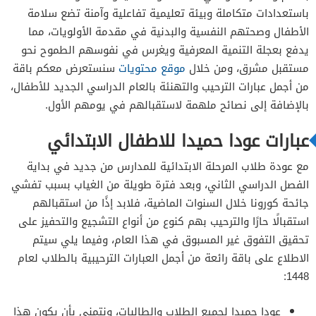
باستعدادات متكاملة وبيئة تعليمية تفاعلية وآمنة تضع سلامة
الأطفال وصحتهم النفسية والبدنية في مقدمة الأولويات، مما
يدفع بعجلة التنمية المعرفية ويغرس في نفوسهم الطموح نحو
مستقبل مشرق، ومن خلال
موقع محتويات
سنستعرض معكم باقة
من أجمل عبارات الترحيب والتهنئة بالعام الدراسي الجديد للأطفال،
بالإضافة إلى نصائح ملهمة لاستقبالهم في يومهم الأول.
عبارات عودا حميدا للاطفال الابتدائي
مع عودة طلاب المرحلة الابتدائية للمدارس من جديد في بداية
الفصل الدراسي الثاني، وبعد فترة طويلة من الغياب بسبب تفشي
جائحة كورونا خلال السنوات الماضية، فلابد إذًا من استقبالهم
استقبالًا حارًا والترحيب بهم كنوع من أنواع التشجيع والتحفيز على
تحقيق التفوق غير المسبوق في هذا العام، وفيما يلي سيتم
الاطلاع على باقة رائعة من أجمل العبارات الترحيبية بالطلاب لعام
1448:
عودا حميدا لجميع الطلاب والطالبات، ونتمنى بأن يكون هذا