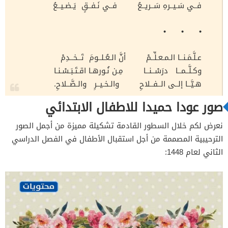
فــي سَـيــرهِ سَــريــعُ فــي نَـفــقٍ يَـضـيــعُ
• • •
عـلَّـمَـنــا الـمـعـلِّــمْ أنَّ الـعُـلــومَ تَــخــدِمْ
وكـلَّــمــا درَسْــنــا مِـن نُـورهـا اقـتَـبَـسْـنـا
هـيَّــا إلــى الــفــلاحِ والـخـيــرِ والـصَّــلاحِ.
صور عودا حميدا للاطفال الابتدائي
نعرض لكم خلال السطور القادمة تشكيلة مميزة من أجمل الصور
الترحيبية المصممة من أجل استقبال الأطفال في الفصل الدراسي
الثاني لعام 1448: