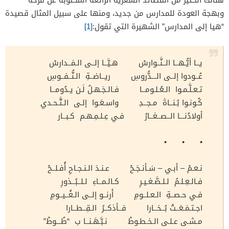
وبهجة العودة للمدارس من جديد، ومنها على سبيل المثال قصيدة
“هيا إلى المدارس” الشهيرة التي تقول:
[1]
يــا أيُّـهــا الــنَّــوارسْ هـيَّــا إلــى الـمَــدارسْ
عُــودوا إلــى الـــدُّروسِ ريــاضــةِ الـنُّــفــوسِ
تـعـلَّـمـوا الـعُـلـومــا فـالـجَـهـلُ لَـن يـدُومــا
كُـونـوا بُـنــاةَ مـجــدِ واسـعَـوا إلـى الـتَّـحـدي
أولادُنـــا الــصــغــارُ فـي عِـلـمِـهـم كـبــار
• • •
نـعـمْ – أبـي – سَـأنـجَـحْ عـنـدَ الـنـجـاحِ أُفـلــحْ
فـالـعِـلـمُ لـلـصَّـغـيـرِ كـالـمــاءِ لـلــبُــذورِ
فـي حـصــةِ الـعـلــومِ أَرنــو إلــى الـغُــيــومِ
اجـتـمَـعَــتْ بُــخــارا فــأذكــرُ الـقِــطــارا
مـشـى عـلـى الـخـطـوطْ نـبَّـهَـنــا ب “طُـــوطْ”