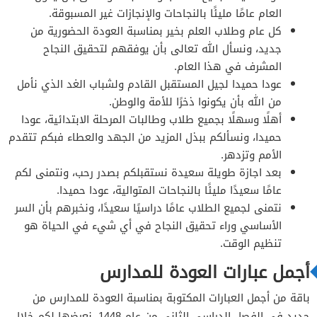
العام عامًا مليئًا بالنجاحات والإنجازات غير المسبوقة.
كل عام وطلاب العلم بخير بمناسبة العودة الحضورية من
جديد، ونسأل الله تعالى بأن يوفقهم لتحقيق النجاح
المشرف في هذا العام.
عودا حميدا لجيل المستقبل القادم ولشباب الغد الذي نأمل
من الله بأن يكونوا ذخرًا للأمة والوطن.
أهلًا وسهلًا بجميع طلاب وطالبات المرحلة الابتدائية، عودا
حميدا، ونسألكم ببذل المزيد من الجهد والعطاء فبكم تتقدم
الأمم وتزدهر.
بعد اجازة طويلة سعيدة نستقبلكم بصدر رحب، ونتمنى لكم
عامًا سعيدًا مليئًا بالنجاحات المتوالية، عودا حميدا.
نتمنى لجميع الطلاب عامًا دراسيًا سعيدًا، ونخبرهم بأن السر
الأساسي وراء تحقيق النجاح في أي شيء في الحياة هو
تنظيم الوقت.
أجمل عبارات العودة للمدارس
باقة من أجمل العبارات المكتوبة بمناسبة العودة للمدارس من
جديد في الفصل الدراسي الثاني من عام 1448، نعرضها لكم خلال