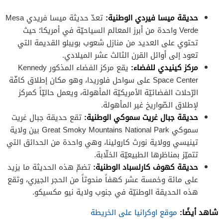
حديقة ميسا فيردي الوطنية:
تعدّ حديثة ميسا فريدي Mesa
Verde واحدة من أبرز المعالم السياحيّة في أمريكا؛ حيث
تحتوي على العديد من منازل شعوب بويبلو القديمة التي
تعود إلى أوائل القرن الثالث عشر الميلادي.
مركز كينيدي للفضاء:
يقع مركز الفضاء المذكور Kennedy
Space Center على سواحل فلوريدا، وهو مكان إطلاق كافّة
الرّحلات الفضائيّة الأمريكيّة المأهولة، ويعمل حاليّاً كمركز
لإطلاق الصّواريخ غير المأهولة.
حديقة جبال غريت سموكي الوطنية:
تقع حديقة جبال غريت
سموكي Great Smoky Mountains National Park بين ولاية
تينيسي وولاية نورث كارولينا، وهي واحدة من الحدائق التي
تتميّز بمناظرها الطبيعيّة الخلّابة.
حديقة كهوف كارلسباد الوطنية:
تضمّ هذه الحديثة ما يزيد
على مائة وخمسة عشر كهفاً منحوتاً من الحجر الجيري، وتقع
هذه الحديقة الوطنيّة في جنوب ولاية نيو مكسيكو.
شاهد أيضًا:
موقع اوكرانيا على الخريطة