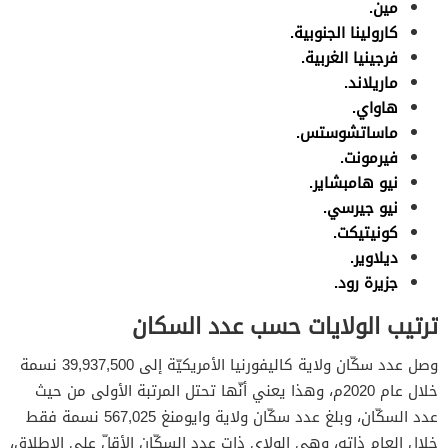
مين.
كارولينا الجنوبية.
فرجينيا الغربية.
ماريلاند.
هاواي.
ماساتشوستس.
فيرمونت.
نيو هامبشاير.
نيو جيرسي.
كونيتيكت.
ديلاوير.
جزيرة رود.
ترتيب الولايات حسب عدد السكان
وصل عدد سكّان ولاية كاليفورنيا الأمريكيّة إلى 39,937,500 نسمة
خلال عام 2020م، وهذا يعني أنّها تحتل المرتبة الأولى من حيث
عدد السكّان، وبلغ عدد سكّان ولاية وايومنغ 567,025 نسمة فقط
خلال العام ذاته، وهي الولاي ذات عدد السكّان الأقلّ على الإطلاق،