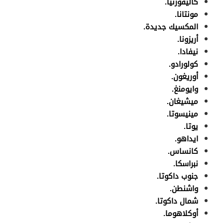
كاليفورنيا.
مونتانا.
المكسيك جديدة.
أريزونا.
نيفادا.
كولورادو.
أوريغون.
وايومنغ.
ميشيغان.
مينيسوتا.
يوتا.
ايداهو.
كانساس.
نبراسكا.
جنوب داكوتا.
واشنطن.
شمال داكوتا.
أوكلاهوما.