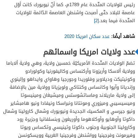
رئيس للولايات المتّحدة عام 1789م، كما أنّ نيويورك كانت أوّل
عاصمة للبلاد حتّى أصبحت واشنطن العاصمة الدّائمة للولايات
المتّحدة فيما بعد.
[2]
شاهد أيضًا:
عدد سكان امريكا 2020
عدد ولايات امريكا واسمائهم
تضمّ الولايات المتّحدة الأمريكيّة خمسين ولاية، وهي ولاية ألاباما
وولاية ألاسكا وأريزونا وأركنساس وكاليفورنيا وكولورادو
وكونيتيكت وديلاوير وفلوريدا وجورجيا وهاواي وايداهو وإلينوي
وإنديانا وآيوا وكانساس وكنتاكي ولويزيانا وولاية مين بالإضافة
إلى ولاية ماريلاند وماساتشوستس وميشيغان ومينيسوتا
وميسيسيبي وميزوري ومونتانا ونبراسكا ونيفادا ونيو هامبشاير
ونيو جيرسي و المكسيك الجديدة ونيويورك وشمال كارولينا وشمال
داكوتا وأوهايو وأوكلاهوما وأوريغون وبنسلفانيا وجزيرة رود
وكارولينا الجنوبية وجنوب داكوتا وتينيسي وتكساس ويوتا
وفيرمونت وفرجينيا وواشنطن وفرجينيا الغربية وويسكونسن