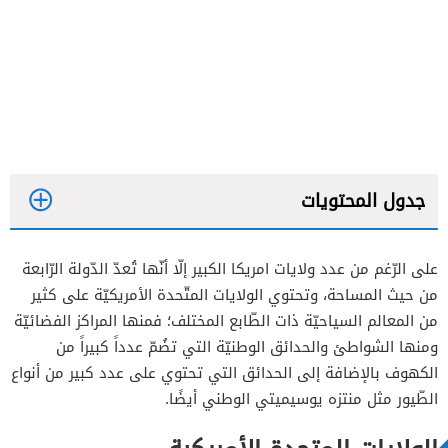
جدول المحتويات
على الرّغم من عدد ولايات امريكا الكبير إلّا أنّها تُعدّ الدّولة الرّابعة
من حيث المساحة، وتحتوي الولايات المتّحدة الأمريكيّة على كثير
من المعالم السياحيّة ذات الطّابع المختلف؛ فمنها المراكز الفضائيّة
ومنها الشواطئ والحدائق الوطنيّة التي تضُمّ عدداً كبيراً من
الكهوف بالإضافة إلى الحدائق التي تحتوي على عدد كبير من أنواع
ترتيب الولايات حسب المساحة
الطّيور مثل منتزه يوسيميتي الوطني أيضًا.
ترتيب الولايات حسب عدد السكان