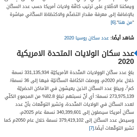
ويمكننا الاطّلاع على ترتيب كافّة ولايات أمريكا حسب عدد السكّان
بالإضافة إلى معرفة مقدار التضخّم والاكتظاظ السكّاني مباشرة
“
من هنا
“.
[6]
شاهد أيضًا:
عدد سكان روسيا 2020
عدد سكان الولايات المتحدة الامريكية
2020
بلغ عدد سكّان الوولايات المتّحدة الأمريكيّة 331,135,934 نسمة
خلال عام 2020م، ووصلت الكثافة السكّانيّة فيها إلى 36 نسمة/
2
كم
، ويبلغ عدد السكّان الذين يعيشون في الأماكن الحضريّة
273,975,139 نسمة؛ أي أنّ نسبتهم تبلغ 82.8% من المجموع الكلّي
لعدد السكّان في الولايات المتّحدة، وتشير التوقّعات بأنّ عدد
سكّان أمريكا سيصلون إلى 340,399,601 نسمة عام 2025م،
وسيصل عدد السكّان إلى 379,419,102 نسمة خلال عام 2050م كما
تشير التوقّعات أيضًا.
[7]