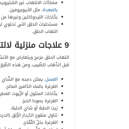
مضادّات الالتهاب غير السّتيرويد
بالمعدة
، مثل الأيبوبروفين.
بخّاخات الليدوكائين وغيرها من بخ
مستحلبات الحلق التي تحتوي ليدو
التهاب الحلق.
9 علاجات منزلية لالتهاب الحلق
التهاب الحلق مزعج ويتعارض مع الأنشطة
قبل الذّهاب للطّبيب، ومن هذه الطّرق
العسل
، يمكن دمجه مع الشّاي أو
الغرغرة بالماء الدّافئ المالح.
بخّاخات المنثول أو الزّيوت العطري
الغرغرة بصودا الخبز.
زيت الحلبة أو شاي الحلبة.
تناول منقوع الدّردار الزّلق (الدردا
الغرغرة بخلّ التّفّاح.