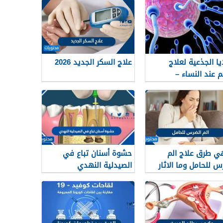
ایا الجذعیة لعلاج
علاج السكر الجديد 2026
م عند النساء –
ادة للمبیض والأمل
لحمل
ي طرق علاج الم
حشوة أسنان تباع في
س للحامل وما الاثار
الصيدلية النهدي
نبية لهذه العلاجات