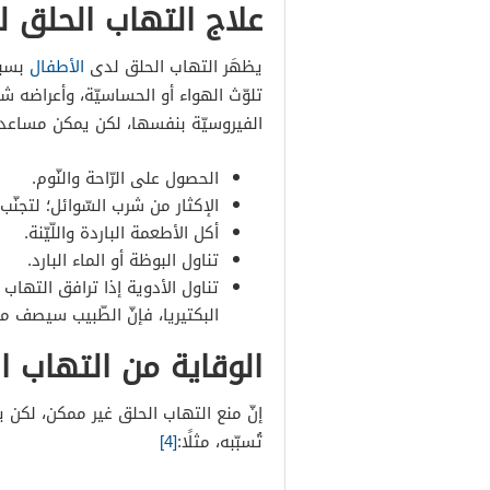
علاج التهاب الحلق ل
يظهَر التهاب الحلق لدى
الأطفال
بسبب 
تلوّث الهواء أو الحساسيّة، وأعراضه شب
الفيروسيّة بنفسها، لكن يمكن مساعد
الحصول على الرّاحة والنّوم.
الإكثار من شرب السّوائل؛ لتجنّب
أكل الأطعمة الباردة واللّيّنة.
تناول البوظة أو الماء البارد.
تناول الأدوية إذا ترافق التهاب
البكتيريا، فإنّ الطّبيب سيصف مضاد
الوقاية من التهاب ا
إنّ منع التهاب الحلق غير ممكن، لكن ي
تُسبّبه، مثلًا:
[4]