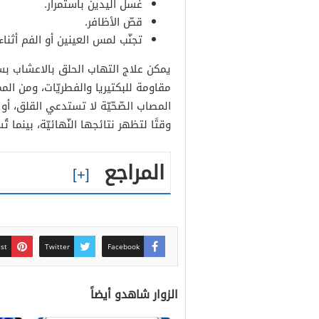
غسل اليدين باستمرار.
قصّ الأظافر.
تجنّب لمس العينين أو الفم أثناء 
يمكن علاج التهاب الحلق بالاعشاب بسه
مقاومة للبكتيريا والفطريّات، ومن الم
المصاب الصّحّيّة لا تستدعي القلق، أو 
وقتًا لتظهر نتائجها النّهائيّة، بينما
المراجع
est
Twitter
Facebook
الزوار شاهدو أيضاً