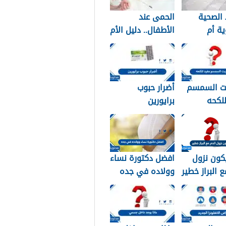
الصحية
الحمى عند
ة أم
الأطفال.. دليل الأم
دية؟ دليلك
للتعامل الآمن في
 النوع
المنزل
ب لبشرتك
ت السمسم
أضرار حبوب
لكحه
برايورين
كون نزول
افضل دكتورة نساء
ع البراز خطير
وولاده في جده
2026