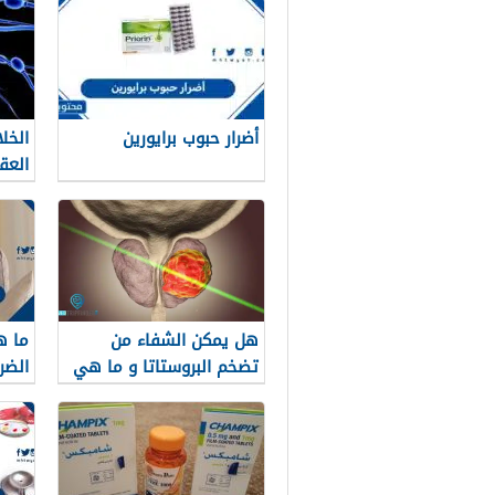
أضرار حبوب برايورين
الخل
العق
استع
في ا
هل يمكن الشفاء من
ما ه
تضخم البروستاتا و ما هي
الضر
طرق العلاج؟
الجا