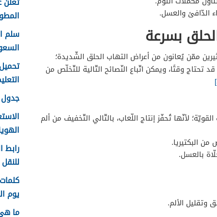
اول مكمّلات الثّوم.
تعلن ع
اء الدّافئ والعسل.
المطور 
لحلق بسرعة
السعو
رين ممّن يُعانون من أعراض التهاب الحلق الشّديدة؛
 قد تحتاج وقتًا، ويمكن اتّباع النّصائح التّالية للتّخلّص من
التعليم f
جدول ع
الاستع
قويّة؛ لأنّها تُحفّز إنتاج اللّعاب، بالتّالي التّخفيف من ألم
الهوية 48
ص من البكتيريا.
رابط ا
حلّاة بالعسل.
للنقل 1448 في الرياض
يوم الم
 وتقليل الألم.
ما هي