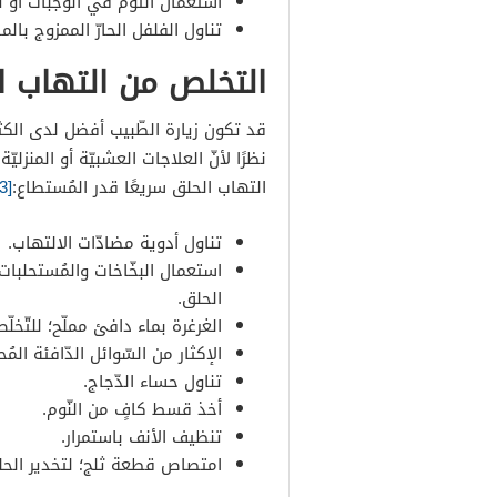
استعمال الثّوم في الوجبات أو تن
تناول الفلفل الحارّ الممزوج بالم
التخلص من التهاب ا
قد تكون زيارة الطّبيب أفضل لدى الكثي
نظرًا لأنّ العلاجات العشبيّة أو المنزليّة
التهاب الحلق سريعًا قدر المُستطاع:
[3]
تناول أدوية مضادّات الالتهاب.
استعمال البخّاخات والمُستحلبات ال
الحلق.
الغرغرة بماء دافئ مملّح؛ للتّخلّ
الإكثار من السّوائل الدّافئة المُ
تناول حساء الدّجاج.
أخذ قسط كافٍ من النّوم.
تنظيف الأنف باستمرار.
امتصاص قطعة ثلج؛ لتخدير الحلق