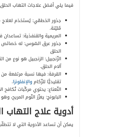
فيما يلي أفضل علاجات التهاب الحلق العش
جذور الخطمّي: يُستخدَم لعلاج مش
مُليّنة.
المريمية والقنفذية: تساعدان ف
جذور عرق السّوس: له خصائص م
الحلق
الزّنجبيل: الزنجبيل هو نوع من الت
آلام الحلق.
القرفة: فيها نسبة مرتفعة من مض
تقليديًّا للزّكام
والإنفلونزا
.
النّعناع: يحتوي مركّبات تُكافح ا
البابونج: يعزّز النّوم المريح، وه
أدوية علاج التهاب ا
يمكن أن تساعد الأدوية التي لا تتطلّ