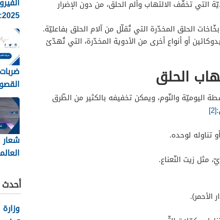
الفيرو
يّة التي تخفّف الالتهاب وألم الحلق، من دون الإضرار
5
الانفلو
ّاخات الحلق المخدّرة التي تُقلّل من آلام الحلق بفاعليّة.
وطرق ا
كائين أو أنواع أخرى من الأدوية المخدّرة، التي تُهدّئ
ضربات 
القصو
تقدير
 اليوميّة والنّوم، ويمكن تخفيفه بالكثير من الطّرق
طرح الع
:
[2]
 تناوله لوحده.
شعار ا
العالم
ّ، مثل زيت النّعناع.
2026
أحدث ا
ر الأحمر).
وزارة 