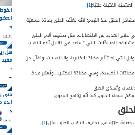
بيّة المُثبتة طبّيًّا:
[1]
الفوط 
العضوي
اكل الحلق منذ القِدم؛ لأنّه يُغلّف الحلق بمادّة صمغيّة
التقلي
لاختيار
ي علاج العديد من الالتهابات، مثل تخفيف آلام الحلق.
الأنس
شابهة للمسكّنات، التي تساعد في تقليل آلام التهاب
هل زي
وابل التي له تأثير مضادّ للبكتيريا، والالتهابات، ويُقلّل من
مفيد ل
ادّات الأكسدة، وهي مضادّة للبكتيريا، وتُعتبر علاجًا
لالتهاب وتُهدّئ الحلق.
متى ي
و مهمّ لشفاء الحلق، كما أنّه يُكافح العدوى.
الدم م
لحلق
ب وصفة طبّيّة في تخفيف التهاب الحلق، مثل:
[1]